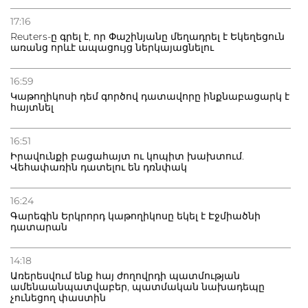
20.07.2026
Բաքվի բանտից գեներալ Մանուկյանը դիմել է
17:16
Փաշինյանին
Reuters-ը գրել է, որ Փաշինյանը մեղադրել է Եկեղեցուն
առանց որևէ ապացույց ներկայացնելու
16:59
Կաթողիկոսի դեմ գործով դատավորը ինքնաբացարկ է
հայտնել
16:51
Իրավունքի բացահայտ ու կոպիտ խախտում.
Վեհափառին դատելու են դռնփակ
16:24
Գարեգին Երկրորդ կաթողիկոսը եկել է Էջմիածնի
դատարան
14:18
Առերեսվում ենք հայ ժողովրդի պատմության
ամենաանպատվաբեր, պատմական նախադեպը
չունեցող փաստին