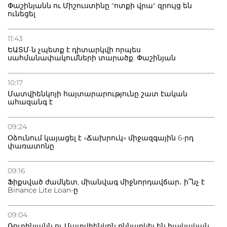
Փաշինյանն ու Միշուստինը "ոտքի վրա" զրույց են
ունեցել
11:43
ԵԱՏՄ-ն չպետք է դիտարկվի որպես
սահմանափակումների տարածք. Փաշինյան
10:17
Մատվիենկոյի հայտարարությունը շատ էական
ահազանգ է
09:24
Օձունում կայացել է «Ճախրուկ» միջազգային 6-րդ
փառատոնը
09:16
Ֆիքսված ժամկետ, միանվագ միջնորդավճար․ ի՞նչ է
Binance Lite Loan-ը
09:04
Ռուբինյանն ու Մատվիենկոն քննարկել են հայկական