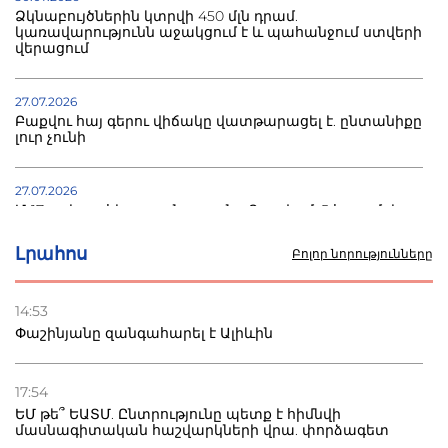
Ձկնաբույծներին կտրվի 450 մլն դրամ.
կառավարությունն աջակցում է և պահանջում ստվերի
վերացում
27.07.2026
Բաքվու հայ գերու վիճակը վատթարացել է. ընտանիքը
լուր չունի
27.07.2026
Մ-17 աշխարհի առաջնությունը Բաքվում. 5 հայ ըմբիշ
սկսում է պայքարը
Լրահոս
Բոլոր նորությունները
22.07.2026
Ուկրաինան հարվածել է Wildberries-ի պահեստներին,
14:53
տուժածներ կան
Փաշինյանը զանգահարել է Ալիևին
21.07.2026
Դատվածություն ունեցող միգրանտներին կարգելվի
17:54
բնակվել Ռուսաստանում
ԵՄ թե՞ ԵԱՏՄ. Ընտրությունը պետք է հիմնվի
մասնագիտական հաշվարկների վրա. փորձագետ