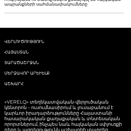
ապրանքների սահմանափակումները
ՎԵՐԼՈՒԾՈՒԹՅՈՒՆ
ՀԱՅԱՍՏԱՆ
ՏԱՐԱԾԱՇՐՋԱՆ
ՄԵՐՁԱՎՈՐ ԱՐԵՒԵԼՔ
ԱՇԽԱՐՀ
«VERELQ» տեղեկատվական-վերլուծական
կենտրոն – ուսումնասիրում և լուսաբանում է
կարևոր իրադարձությունները Հայաստանի
հասարակական-քաղաքական և տնտեսական
որորտներում, ինչպես նաև հայկական սփյուռքի
դերը և ազդեցությունն աշխարհի տարբեր