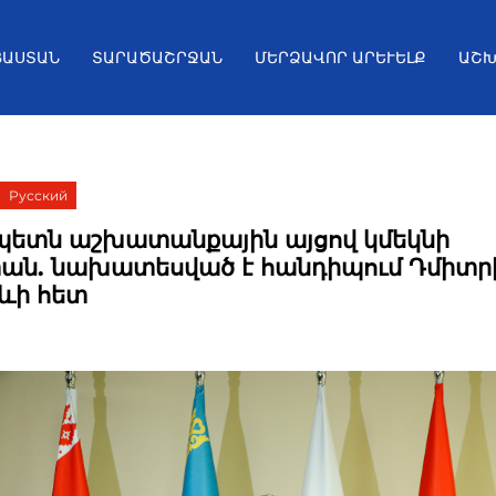
ՅԱՍՏԱՆ
ՏԱՐԱԾԱՇՐՋԱՆ
ՄԵՐՁԱՎՈՐ ԱՐԵՒԵԼՔ
ԱՇԽ
Русский
ետն աշխատանքային այցով կմեկնի
ան. նախատեսված է հանդիպում Դմիտր
ևի հետ