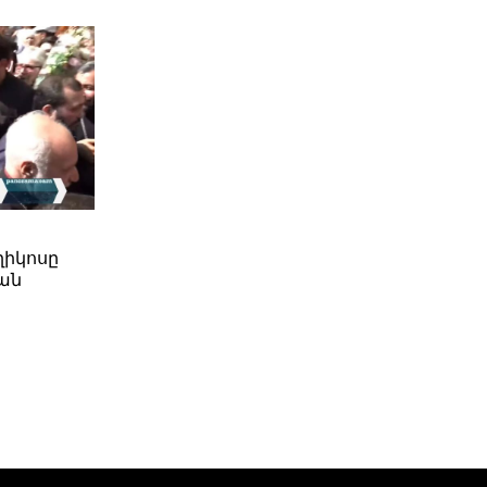
ղիկոսը
ան