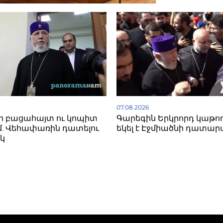
07.08.2026
ի բացահայտ ու կոպիտ
Գարեգին Երկրորդ կաթո
. Վեհափառին դատելու
եկել է Էջմիածնի դատար
կ