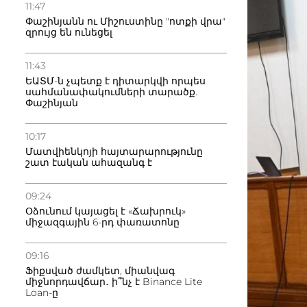
11:47
Փաշինյանն ու Միշուստինը "ոտքի վրա"
զրույց են ունեցել
11:43
ԵԱՏՄ-ն չպետք է դիտարկվի որպես
սահմանափակումների տարածք.
Փաշինյան
10:17
Մատվիենկոյի հայտարարությունը
շատ էական ահազանգ է
09:24
Օձունում կայացել է «Ճախրուկ»
միջազգային 6-րդ փառատոնը
09:16
Ֆիքսված ժամկետ, միանվագ
միջնորդավճար․ ի՞նչ է Binance Lite
Loan-ը