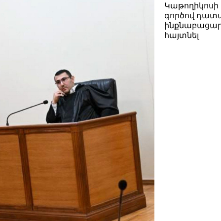
Կաթողիկոսի 
գործով դատ
ինքնաբացար
հայտնել