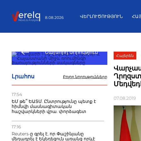
ՎԵՐԼՈՒԾՈՒԹՅՈՒՆ
ՀԱ
8.08.2026
Նախորդ նորություն
Հայերեն
Վարչապ
Ղրղզստ
Լրահոս
Բոլոր նորությունները
Մեդվեդ
17:54
07.08.2019
ԵՄ թե՞ ԵԱՏՄ. Ընտրությունը պետք է
հիմնվի մասնագիտական
հաշվարկների վրա. փորձագետ
17:16
Reuters-ը գրել է, որ Փաշինյանը
մեղադրել է Եկեղեցուն առանց որևէ