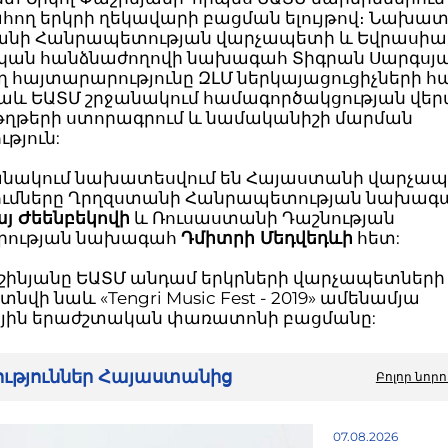
ող երկրի ղեկավարի բացման ելույթով։ Նախատե
նի Հանրապետության վարչապետի և Եվրասի
ան հանձնաժողովի նախագահ Տիգրան Սարգսյ
 հայտարարությունը ԶԼՄ ներկայացուցիչների հ
նաև ԵԱՏՄ շրջանակում համագործակցության վեր
թերի ստորագրում և նամականիշի մարման
թյուն:
ջանակում նախատեսվում են Հայաստանի վարչա
ւմները Ղրղզստանի Հանրապետության նախագ
յ Ժեենբեկովի
և Ռուսաստանի Դաշնության
րության նախագահ
Դմիտրի Մեդվեդևի
հետ:
աշինյանը ԵԱՏՄ անդամ երկրների վարչապետների
տնվի նաև «Tengri Music Fest - 2019» ամենամյա
յին երաժշտական փառատոնի բացմանը:
րություններ Հայաստանից
Բոլոր նորո
07.08.2026