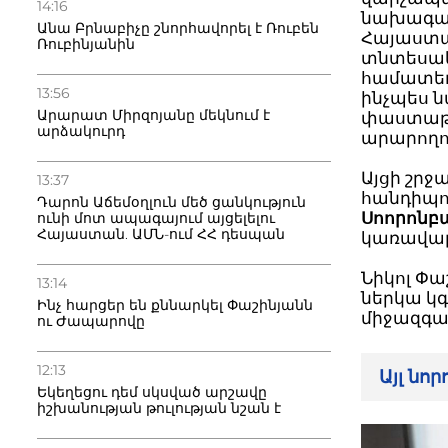
14:16
նախագահ
Անա Բրնաբիչը շնորհավորել է Ռուբեն
Հայաստա
Ռուբինյանին
տնտեսակ
համատեղ
13:56
ինչպես 
Արարատ Միրզոյանը մեկնում է
փաստաթղ
արձակուրդ
արարողու
Այցի շր
13:37
հանդիպո
Դարոն Աճեմօղլուն մեծ ցանկություն
Սոորոնբա
ունի մոտ ապագայում այցելելու
Հայաստան. ԱՄՆ-ում ՀՀ դեսպան
կառավա
Նիկոլ Փ
13:14
ներկա կգ
Ինչ հարցեր են քննարկել Փաշինյանն
միջազգա
ու Ժապարովը
12:13
Այլ նո
Եկեղեցու դեմ սկսված արշավը
իշխանության թուլության նշան է