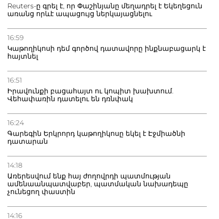
Փաշինյանին
Reuters-ը գրել է, որ Փաշինյանը մեղադրել է Եկեղեցուն
առանց որևէ ապացույց ներկայացնելու
16:59
Կաթողիկոսի դեմ գործով դատավորը ինքնաբացարկ է
հայտնել
16:51
Իրավունքի բացահայտ ու կոպիտ խախտում.
Վեհափառին դատելու են դռնփակ
16:24
Գարեգին Երկրորդ կաթողիկոսը եկել է Էջմիածնի
դատարան
14:18
Առերեսվում ենք հայ ժողովրդի պատմության
ամենաանպատվաբեր, պատմական նախադեպը
չունեցող փաստին
14:16