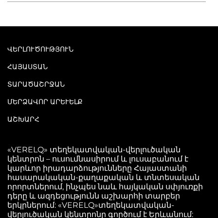
ՎԵՐԼՈՒԾՈՒԹՅՈՒՆ
ՀԱՅԱՍՏԱՆ
ՏԱՐԱԾԱՇՐՋԱՆ
ՄԵՐՁԱՎՈՐ ԱՐԵՒԵԼՔ
ԱՇԽԱՐՀ
«VERELQ» տեղեկատվական-վերլուծական
կենտրոն – ուսումնասիրում և լուսաբանում է
կարևոր իրադարձությունները Հայաստանի
հասարակական-քաղաքական և տնտեսական
որորտներում, ինչպես նաև հայկական սփյուռքի
դերը և ազդեցությունն աշխարհի տարբեր
երկրներում: «VERELQ»տեղեկատվական-
վերլուծական կենտրոնը գործում է Երևանում: