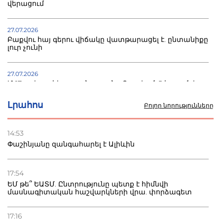
վերացում
27.07.2026
Բաքվու հայ գերու վիճակը վատթարացել է. ընտանիքը
լուր չունի
27.07.2026
Մ-17 աշխարհի առաջնությունը Բաքվում. 5 հայ ըմբիշ
սկսում է պայքարը
Լրահոս
Բոլոր նորությունները
22.07.2026
Ուկրաինան հարվածել է Wildberries-ի պահեստներին,
14:53
տուժածներ կան
Փաշինյանը զանգահարել է Ալիևին
21.07.2026
Դատվածություն ունեցող միգրանտներին կարգելվի
17:54
բնակվել Ռուսաստանում
ԵՄ թե՞ ԵԱՏՄ. Ընտրությունը պետք է հիմնվի
մասնագիտական հաշվարկների վրա. փորձագետ
20.07.2026
Բաքվի բանտից գեներալ Մանուկյանը դիմել է
17:16