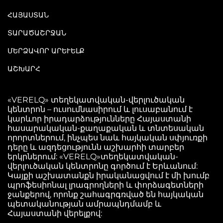
ՀԱՅԱՍՏԱՆ
ՏԱՐԱԾԱՇՐՋԱՆ
ՄԵՐՁԱՎՈՐ ԱՐԵՒԵԼՔ
ԱՇԽԱՐՀ
«VERELQ» տեղեկատվական-վերլուծական
կենտրոն – ուսումնասիրում և լուսաբանում է
կարևոր իրադարձությունները Հայաստանի
հասարակական-քաղաքական և տնտեսական
որորտներում, ինչպես նաև հայկական սփյուռքի
դերը և ազդեցությունն աշխարհի տարբեր
երկրներում: «VERELQ»տեղեկատվական-
վերլուծական կենտրոնը գործում է Երևանում:
Կայքի աշխատանքն իրականացվում է մի խումբ
պրոֆեսիոնալ լրագրողների և փորձագետների
ջանքերով, որոնք շահագրգռված են հայկական
պետականության ամրապնդմամբ և
Հայաստանի վերելքով: