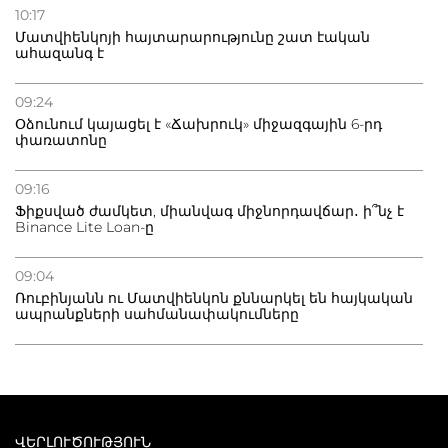
10:17
Մատվիենկոյի հայտարարությունը շատ էական
ահազանգ է
09:24
Օձունում կայացել է «Ճախրուկ» միջազգային 6-րդ
փառատոնը
09:16
Ֆիքսված ժամկետ, միանվագ միջնորդավճար․ ի՞նչ է
Binance Lite Loan-ը
09:04
Ռուբինյանն ու Մատվիենկոն քննարկել են հայկական
ապրանքների սահմանափակումները
ՎԵՐԼՈՒԾՈՒԹՅՈՒՆ