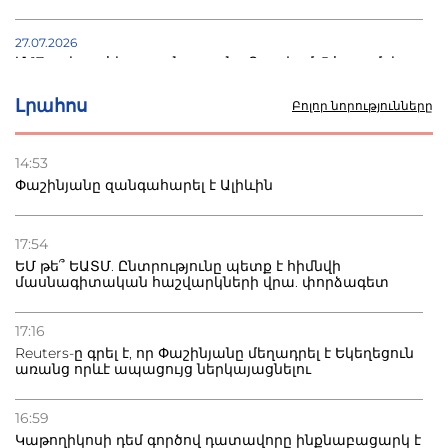
27.07.2026
Մ-17 աշխարհի առաջնությունը Բաքվում. 5 հայ ըմբիշ
սկսում է պայքարը
Լրահոս
Բոլոր նորությունները
22.07.2026
Ուկրաինան հարվածել է Wildberries-ի պահեստներին,
14:53
տուժածներ կան
Փաշինյանը զանգահարել է Ալիևին
21.07.2026
Դատվածություն ունեցող միգրանտներին կարգելվի
17:54
բնակվել Ռուսաստանում
ԵՄ թե՞ ԵԱՏՄ. Ընտրությունը պետք է հիմնվի
մասնագիտական հաշվարկների վրա. փորձագետ
20.07.2026
Բաքվի բանտից գեներալ Մանուկյանը դիմել է
17:16
Փաշինյանին
Reuters-ը գրել է, որ Փաշինյանը մեղադրել է Եկեղեցուն
առանց որևէ ապացույց ներկայացնելու
16:59
Կաթողիկոսի դեմ գործով դատավորը ինքնաբացարկ է