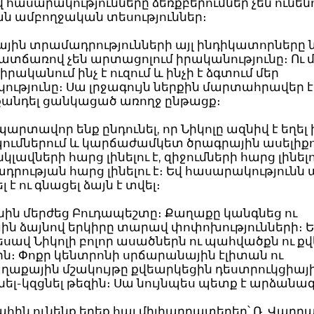
հասարակությունները ձեռքբերումներ չեն ունեն
ան ամբողջական տեսություններ։
յին տրամադրությունների այլ ինդիկատորները 
պատճառով չեն արտացոլում իրականությունը։ Ու 
իրականում ինչ է ուզում և ինչի է ձգտում մեր
ւթյունը։ Սա լրջագույն ներքին մարտահրավեր է,
 քանդել ցանկացած առողջ ընթացք։
պարտավոր ենք ընդունել, որ Նիկոլը ազնիվ է եղել 
ումներում և կարճաժամկետ ծրագրային ասելիք
նկլավների հարց լինելու է, զիջումների հարց լինելու
րության հարց լինելու է։ Եվ հասարակությունն 
լ է ու գնացել ձայն է տվել։
նին մերժեց Բուդապեշտը։ Քաղաքը կանգնեց ու
ին ձայնով երկիրը տարավ փոփոխությունների։ 
տեսավ Նիկոլի բոլոր ասածներն ու պահվածքն ու ք
ն։ Փոքր կենտրոնի սրճարանային էլիտան ու
ղաքային մշակույթը քվեարկեցին դեստրուկցիայի
լ-կզցնել թեզին։ Սա նույնպես պետք է արձանագ
ահին ունենք երեք հայ միլիարդատերեր՝ Ռ. Վարդա