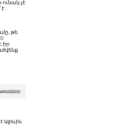
 ունակ չէ
 է
մը, թե
50
է իր
ուժվենք
ւթյունները
է Ալիևին