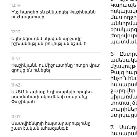
Կարապետ
13:14
հսկայակա
Ինչ հարցեր են քննարկել Փաշինյանն
մաս ողջո
ու Ժապարովը
աննորմալ
օրակարգը
12:13
ժողովուր
Եկեղեցու դեմ սկսված արշավը
պատմակա
իշխանության թուլության նշան է
6. Ընտր
11:47
ամենակեղ
Փաշինյանն ու Միշուստինը "ոտքի վրա"
մշակույթ
զրույց են ունեցել
Բայց հար
ինչո՞ւ հ
հասարակո
11:43
ջարդվեր
ԵԱՏՄ-ն չպետք է դիտարկվի որպես
կիրառմա
սահմանափակումների տարածք.
Փաշինյան
տոտալ ճն
տարիների
ստրկաց
10:17
Մատվիենկոյի հայտարարությունը
7. Մանդա
շատ էական ահազանգ է
հասարակո