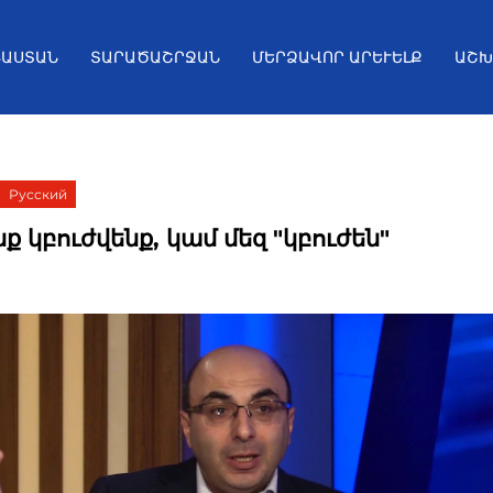
ՅԱՍՏԱՆ
ՏԱՐԱԾԱՇՐՋԱՆ
ՄԵՐՁԱՎՈՐ ԱՐԵՒԵԼՔ
ԱՇԽ
Русский
ք կբուժվենք, կամ մեզ "կբուժեն"