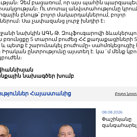
թյան։ Չեմ բացառում, որ այս պահին պարզապես
սակցության։ Ու տոտալ անվստահությունը կրում
ային բնույթ՝ բոլոր մակարդակներում, բոլոր
ներում։ Սա չափազանց լուրջ խնդիր է։
ջանի նախկին ԱԳՆ Թ. Զուլֆուգարովի ձևակերպու
 բռունցքը 5 տարում բուժեց ՀՀ քաղաքացիների 
 և պետք է շարունակել բուժումը» սահմռկեցուցիչ 
։ Իրական ընտրությունը այստեղ է. կա´մ մենք կբ
կբուժեն։
վհաննիսյան
անքային նախագծեր խումբ
րություններ Հայաստանից
Բոլոր նորո
08.08.2026
Փաշինյանը
զանգահարել 