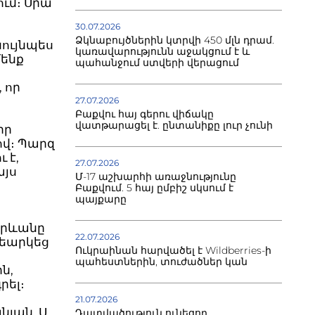
ում։ Սրա
30.07.2026
Ձկնաբույծներին կտրվի 450 մլն դրամ.
նույնպես
կառավարությունն աջակցում է և
մենք
պահանջում ստվերի վերացում
 որ
27.07.2026
Բաքվու հայ գերու վիճակը
վատթարացել է. ընտանիքը լուր չունի
իր
ով։ Պարզ
 է,
27.07.2026
այս
Մ-17 աշխարհի առաջնությունը
Բաքվում. 5 հայ ըմբիշ սկսում է
պայքարը
Երևանը
22.07.2026
վեարկեց
Ուկրաինան հարվածել է Wildberries-ի
պահեստներին, տուժածներ կան
ն,
րել։
21.07.2026
նյան, Ս.
Դատվածություն ունեցող