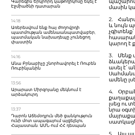
պաշարով 
Գարեգին Երկրորդ կաթողիկոսը եկել է
Էջմիածնի դատարան
մասին կ
2. Հանրա
14:18
և նույն 
Առերեսվում ենք հայ ժողովրդի
չգիտենք՝ 
պատմության ամենաանպատվաբեր,
հասարակո
պատմական նախադեպը չունեցող
փաստին
կարող է
3. Մենք 
14:16
ձևակերպ
Անա Բրնաբիչը շնորհավորել է Ռուբեն
ասել է՝ ա
Ռուբինյանին
Սահմանադ
ամենը լսե
13:56
Արարատ Միրզոյանը մեկնում է
4. Օրբա
արձակուրդ
քաղաքայ
լսեց ու 
13:37
նրա օգտի
մայրաքա
Դարոն Աճեմօղլուն մեծ ցանկություն
ունի մոտ ապագայում այցելելու
սատկացնե
Հայաստան. ԱՄՆ-ում ՀՀ դեսպան
5. Այս պ