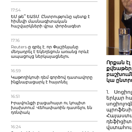
17:54
ԵՄ թե՞ ԵԱՏՄ. Ընտրությունը պետք է
հիմնվի մասնագիտական
հաշվարկների վրա. փորձագետ
17:16
Reuters-ը գրել է, որ Փաշինյանը
մեղադրել է Եկեղեցուն առանց որևէ
ապացույց ներկայացնելու
Որքան էլ
քվեաթեր
16:59
բաշխումն
Կաթողիկոսի դեմ գործով դատավորը
կա ընտրո
ինքնաբացարկ է հայտնել
1. Սոցի
16:51
երկար հ
Իրավունքի բացահայտ ու կոպիտ
սոցիոլոգ
խախտում. Վեհափառին դատելու են
պրոֆեսի
դռնփակ
Հայաստա
դեֆիցիտ։
16:24
վստահում