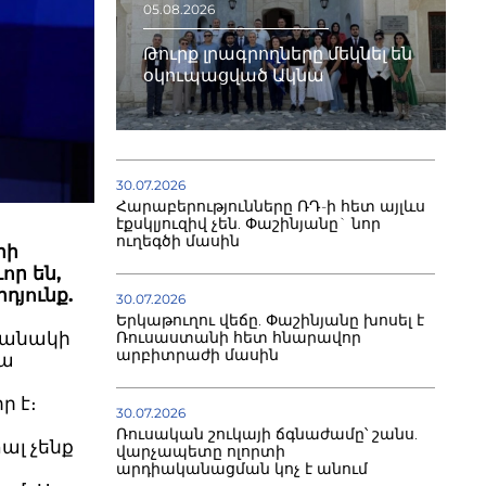
05.08.2026
Թուրք լրագրողները մեկնել են
օկուպացված Ակնա
30.07.2026
Հարաբերությունները ՌԴ-ի հետ այլևս
էքսկլյուզիվ չեն. Փաշինյանը` նոր
ուղեգծի մասին
րի
որ են,
դյունք.
30.07.2026
Երկաթուղու վեճը. Փաշինյանը խոսել է
մանակի
Ռուսաստանի հետ հնարավոր
արբիտրաժի մասին
դա
ր է։
30.07.2026
Ռուսական շուկայի ճգնաժամը՝ շանս.
ալ չենք
վարչապետը ոլորտի
արդիականացման կոչ է անում