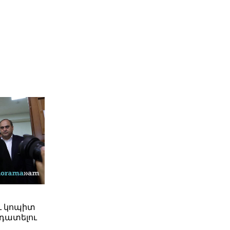
ւ կոպիտ
դատելու