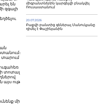
միգրանտներին կարգելվի բնակվել
րել են
Ռուսաստանում
մի զգալի
եղծելու
20.07.2026
Բաքվի բանտից գեներալ Մանուկյանը
դիմել է Փաշինյանին
ման
աստանում։
8 տարում
զուգահեռ
սի տոտալ
դներով
ն այս ութ
ւնենք մի