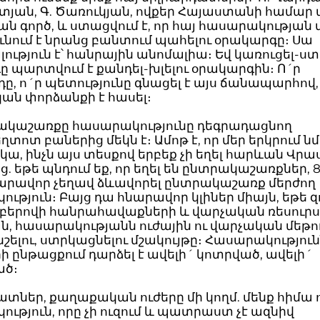
յան, Գ. Ծառուկյան, ովքեր Հայաստանի համար ա
ն գործ, և ստացվում է, որ հայ հասարակության 
ւնում է նրանց բանտում պահելու օրակարգը։ Սա
ություն է՝ հանրային անոմալիա։ Եվ կառուցել-ստ
 պարտվում է քանդել-խլելու օրակարգին։ Ո´ր
դը, ո´ր պետությունը գնացել է այս ճանապարհով,
ն փորձանքի է հասել։
ակաշառքը հասարակությունը դեգրադացնող
տոտ բաներից մեկն է։ Ամոթ է, որ մեր երկրում ն
 կա, ինչն այս տեսքով երբեք չի եղել հարևան Վր
ց. եթե պնդում եք, որ եղել են ընտրակաշառքներ, 
նարավոր չեղավ ձևավորել ընտրակաշառք մերժող
ւթյուն։ Բայց դա հնարավոր կլիներ միայն, եթե 
 բերովի հանրահավաքների և վարչական ռեսուր
ն, հասարակությանն ուժային ու վարչական մեթո
շելու, ստրկացնելու մշակույթը։ Հասարակություն
 ընթացքում դարձել է ավելի´ կոտրված, ավելի´
ած։
տներ, քաղաքական ուժերը մի կողմ. մենք հիմա ո
ւթյուն, որը չի ուզում և պատրաստ չէ ազնիվ