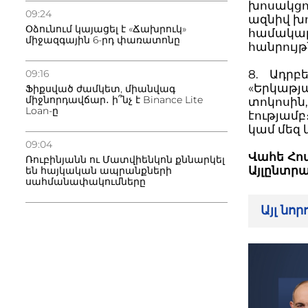
խոսակցու
09:24
ազնիվ խո
Օձունում կայացել է «Ճախրուկ»
համակարգ
միջազգային 6-րդ փառատոնը
հանրույթ
8. Ադրբե
09:16
«Երկաթյա
Ֆիքսված ժամկետ, միանվագ
միջնորդավճար․ ի՞նչ է Binance Lite
տոկոսին,
Loan-ը
էությամբ
կամ մեզ 
09:04
Վահե Հո
Ռուբինյանն ու Մատվիենկոն քննարկել
Այլընտր
են հայկական ապրանքների
սահմանափակումները
Այլ նո