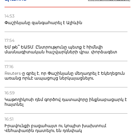
22.07.2026
Ուկրաինան հարվածել է Wildberries-ի պահեստներին,
14:53
տուժածներ կան
Փաշինյանը զանգահարել է Ալիևին
21.07.2026
Դատվածություն ունեցող միգրանտներին կարգելվի
17:54
բնակվել Ռուսաստանում
ԵՄ թե՞ ԵԱՏՄ. Ընտրությունը պետք է հիմնվի
մասնագիտական հաշվարկների վրա. փորձագետ
20.07.2026
Բաքվի բանտից գեներալ Մանուկյանը դիմել է
17:16
Փաշինյանին
Reuters-ը գրել է, որ Փաշինյանը մեղադրել է Եկեղեցուն
առանց որևէ ապացույց ներկայացնելու
16:59
Կաթողիկոսի դեմ գործով դատավորը ինքնաբացարկ է
հայտնել
16:51
Իրավունքի բացահայտ ու կոպիտ խախտում.
Վեհափառին դատելու են դռնփակ