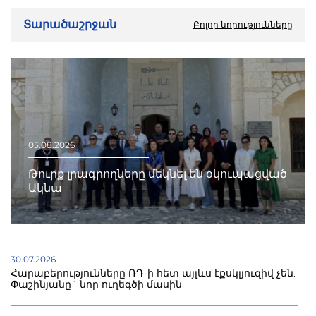
Տարածաշրջան
Բոլոր նորությունները
05.08.2026
Թուրք լրագրողները մեկնել են օկուպացված
Ակնա
30.07.2026
Հարաբերությունները ՌԴ-ի հետ այլևս էքսկլյուզիվ չեն.
Փաշինյանը` նոր ուղեգծի մասին