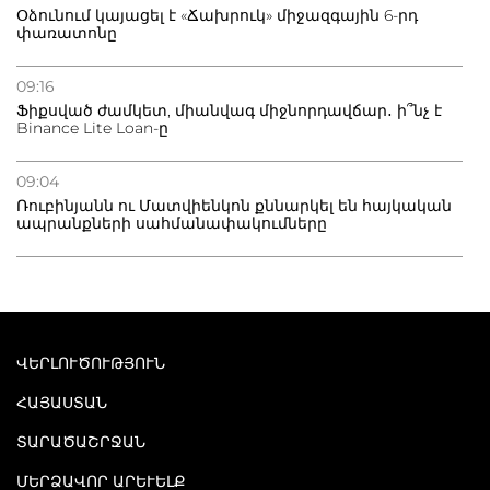
Օձունում կայացել է «Ճախրուկ» միջազգային 6-րդ
փառատոնը
09:16
Ֆիքսված ժամկետ, միանվագ միջնորդավճար․ ի՞նչ է
Binance Lite Loan-ը
09:04
Ռուբինյանն ու Մատվիենկոն քննարկել են հայկական
ապրանքների սահմանափակումները
ՎԵՐԼՈՒԾՈՒԹՅՈՒՆ
ՀԱՅԱՍՏԱՆ
ՏԱՐԱԾԱՇՐՋԱՆ
ՄԵՐՁԱՎՈՐ ԱՐԵՒԵԼՔ