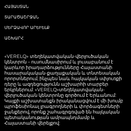
ՀԱՅԱՍՏԱՆ
ՏԱՐԱԾԱՇՐՋԱՆ
ՄԵՐՁԱՎՈՐ ԱՐԵՒԵԼՔ
ԱՇԽԱՐՀ
«VERELQ» տեղեկատվական-վերլուծական
կենտրոն – ուսումնասիրում և լուսաբանում է
կարևոր իրադարձությունները Հայաստանի
հասարակական-քաղաքական և տնտեսական
որորտներում, ինչպես նաև հայկական սփյուռքի
դերը և ազդեցությունն աշխարհի տարբեր
երկրներում: «VERELQ»տեղեկատվական-
վերլուծական կենտրոնը գործում է Երևանում:
Կայքի աշխատանքն իրականացվում է մի խումբ
պրոֆեսիոնալ լրագրողների և փորձագետների
ջանքերով, որոնք շահագրգռված են հայկական
պետականության ամրապնդմամբ և
Հայաստանի վերելքով: