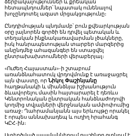
ձերբակալություններ և քրեական
հետապնդումներ՝ նպատակ ունենալով
խոչընդոտել ազատ մրցակցությունը։
Ընդդիմության պնդմամբ՝ բուն քվեարկության
օրը լայնորեն գործի են դրվել պետական և
տեղական ինքնակառավարման լծակները,
իսկ հանրապետության տարբեր մարզերից
անընդմեջ ահազանգեր են ստացվել
ընտրախախտումների վերաբերյալ։
«Ուժեղ Հայաստան»-ի շտաբում
առանձնահատուկ վրդովմունք է առաջացրել
այն փաստը, որ
Նիկոլ Փաշինյանը
հաղթանակի և միանձնյա իշխանություն
ձևավորելու մասին հայտարարել է դեռևս
Կենտրոնական ընտրական հանձնաժողովի
կողմից տվյալների վերջնական ամփոփումից
առաջ։ Ղահրամանյանն այս երևույթը որակել
է որպես աննախադեպ և ուղիղ հրահանգ
ԿԸՀ-ին։
Ստեղծված պայմաններում դաշինքը գտնում է,