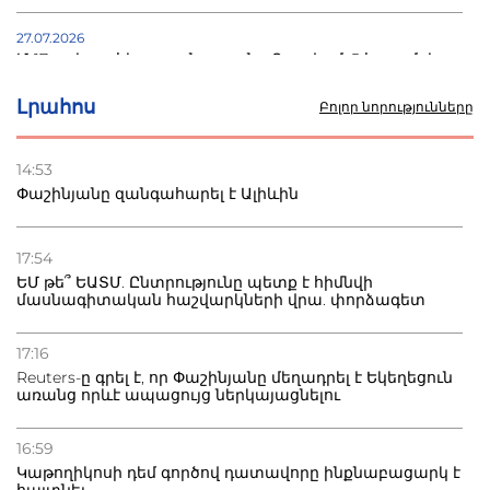
27.07.2026
Մ-17 աշխարհի առաջնությունը Բաքվում. 5 հայ ըմբիշ
սկսում է պայքարը
Լրահոս
Բոլոր նորությունները
22.07.2026
Ուկրաինան հարվածել է Wildberries-ի պահեստներին,
14:53
տուժածներ կան
Փաշինյանը զանգահարել է Ալիևին
21.07.2026
Դատվածություն ունեցող միգրանտներին կարգելվի
17:54
բնակվել Ռուսաստանում
ԵՄ թե՞ ԵԱՏՄ. Ընտրությունը պետք է հիմնվի
մասնագիտական հաշվարկների վրա. փորձագետ
20.07.2026
Բաքվի բանտից գեներալ Մանուկյանը դիմել է
17:16
Փաշինյանին
Reuters-ը գրել է, որ Փաշինյանը մեղադրել է Եկեղեցուն
առանց որևէ ապացույց ներկայացնելու
16:59
Կաթողիկոսի դեմ գործով դատավորը ինքնաբացարկ է
հայտնել