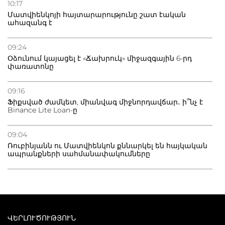
10:17
Մատվիենկոյի հայտարարությունը շատ էական
ահազանգ է
09:24
Օձունում կայացել է «Ճախրուկ» միջազգային 6-րդ
փառատոնը
09:16
Ֆիքսված ժամկետ, միանվագ միջնորդավճար․ ի՞նչ է
Binance Lite Loan-ը
09:04
Ռուբինյանն ու Մատվիենկոն քննարկել են հայկական
ապրանքների սահմանափակումները
ՎԵՐԼՈՒԾՈՒԹՅՈՒՆ