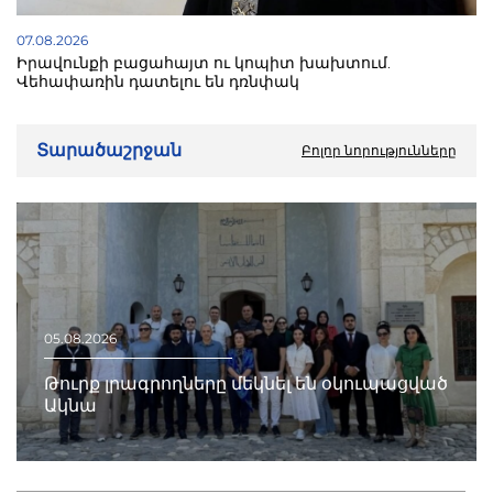
07.08.2026
Իրավունքի բացահայտ ու կոպիտ խախտում.
Վեհափառին դատելու են դռնփակ
Տարածաշրջան
Բոլոր նորությունները
05.08.2026
Թուրք լրագրողները մեկնել են օկուպացված
Ակնա