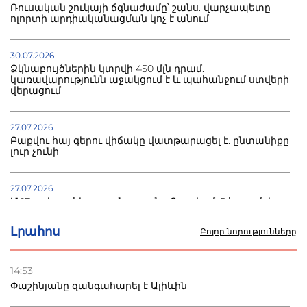
Ռուսական շուկայի ճգնաժամը՝ շանս. վարչապետը
ոլորտի արդիականացման կոչ է անում
30.07.2026
Ձկնաբույծներին կտրվի 450 մլն դրամ.
կառավարությունն աջակցում է և պահանջում ստվերի
վերացում
27.07.2026
Բաքվու հայ գերու վիճակը վատթարացել է. ընտանիքը
լուր չունի
27.07.2026
Մ-17 աշխարհի առաջնությունը Բաքվում. 5 հայ ըմբիշ
սկսում է պայքարը
Լրահոս
Բոլոր նորությունները
22.07.2026
Ուկրաինան հարվածել է Wildberries-ի պահեստներին,
14:53
տուժածներ կան
Փաշինյանը զանգահարել է Ալիևին