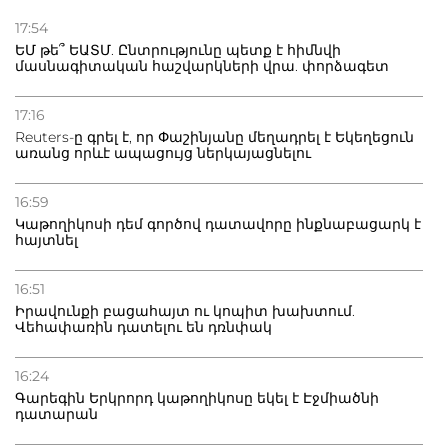
21.07.2026
Դատվածություն ունեցող միգրանտներին կարգելվի
17:54
բնակվել Ռուսաստանում
ԵՄ թե՞ ԵԱՏՄ. Ընտրությունը պետք է հիմնվի
մասնագիտական հաշվարկների վրա. փորձագետ
20.07.2026
Բաքվի բանտից գեներալ Մանուկյանը դիմել է
17:16
Փաշինյանին
Reuters-ը գրել է, որ Փաշինյանը մեղադրել է Եկեղեցուն
առանց որևէ ապացույց ներկայացնելու
16:59
Կաթողիկոսի դեմ գործով դատավորը ինքնաբացարկ է
հայտնել
16:51
Իրավունքի բացահայտ ու կոպիտ խախտում.
Վեհափառին դատելու են դռնփակ
16:24
Գարեգին Երկրորդ կաթողիկոսը եկել է Էջմիածնի
դատարան