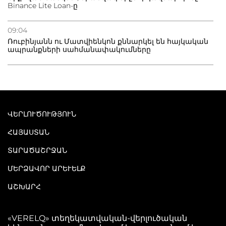
Binance Lite Loan-ը
09:04
Ռուբինյանն ու Մատվիենկոն քննարկել են հայկական
ապրանքների սահմանափակումները
ՎԵՐԼՈՒԾՈՒԹՅՈՒՆ
ՀԱՅԱՍՏԱՆ
ՏԱՐԱԾԱՇՐՋԱՆ
ՄԵՐՁԱՎՈՐ ԱՐԵՒԵԼՔ
ԱՇԽԱՐՀ
«VERELQ» տեղեկատվական-վերլուծական