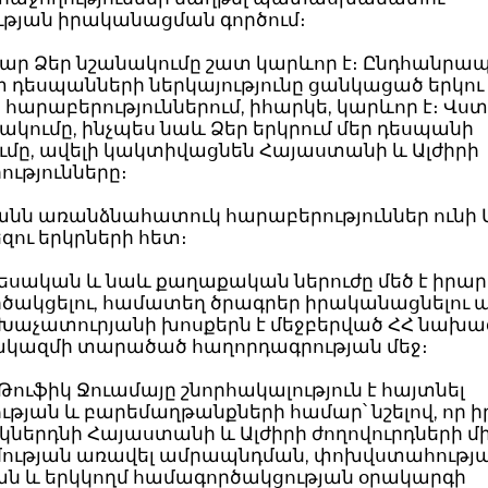
ւթյան իրականացման գործում։
ար Ձեր նշանակումը շատ կարևոր է։ Ընդհանրապ
 դեսպանների ներկայությունը ցանկացած երկու
 հարաբերություններում, իհարկե, կարևոր է։ Վստ
ակումը, ինչպես նաև Ձեր երկրում մեր դեսպանի
ւմը, ավելի կակտիվացնեն Հայաստանի և Ալժիրի
ւթյունները։
նն առանձնահատուկ հարաբերություններ ունի Ա
ու երկրների հետ։
եսական և նաև քաղաքական ներուժը մեծ է իրար
ծակցելու, համատեղ ծրագրեր իրականացնելու առ
Խաչատուրյանի խոսքերն է մեջբերված ՀՀ նախ
ազմի տարածած հաղորդագրության մեջ։
ուֆիկ Ջուամայը շնորհակալություն է հայտնել
ության և բարեմաղթանքների համար՝ նշելով, որ ի
կներդնի Հայաստանի և Ալժիրի ժողովուրդների մ
ության առավել ամրապնդման, փոխվստահությ
ն և երկկողմ համագործակցության օրակարգի