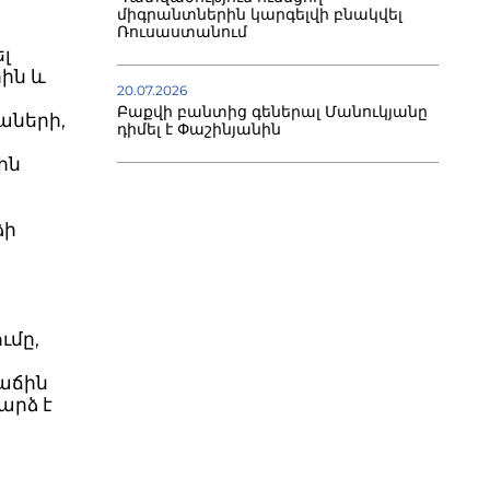
միգրանտներին կարգելվի բնակվել
Ռուսաստանում
լ
ին և
20.07.2026
Բաքվի բանտից գեներալ Մանուկյանը
աների,
դիմել է Փաշինյանին
ին
ձի
ւմը,
աճին
արձ է