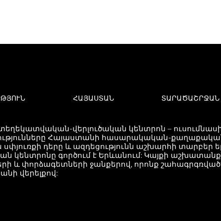
ՒԹՅՈՒՆ
ՀԱՅԱՍՏԱՆ
ՏԱՐԱԾԱՇՐՋԱՆ
 տեղեկատվական-վերլուծական կենտրոն – ուսումնասիր
ւթյունները Հայաստանի հասարակական-քաղաքական 
 սփյուռքի դերը և ազդեցությունն աշխարհի տարբեր 
կան կենտրոնը գործում է Երևանում: Կայքի աշխատան
երի և փորձագետների ջանքերով, որոնք շահագրգռվ
անի վերելքով: