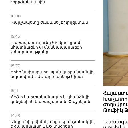
շորթման մասին
16:00
Վարչապետը ժամանել է Ղրղզստան
15:43
Կառավարությունը 5.6 մլրդ դրամ
կհատկացնի 61 մանկապարտեզի
շինարարությանը
15:27
Երեք նախարարություն կվերանվանվի.
սպասվում է ԱԺ արտահերթ նիստ
15:11
Հայաստ
ՀԷՑ-ը կպետականացվի և կհանձնվի
Խաչատու
կոնցեսիոն կառավարման. Փաշինյան
Ժողովրդ
Թուֆիկ Ջ
14:59
Նախագահ
Անդրանիկ Սիմոնյանը վերանշանակվել
է Հայաստանի ԱԱԾ տնօրենի
առթիվ և