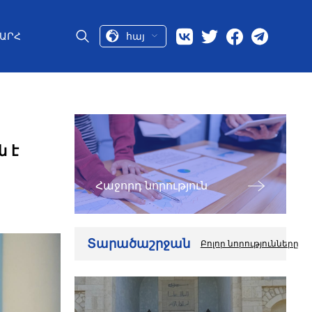
հայ
ԱՐՀ
 է
Հաջորդ նորություն
Տարածաշրջան
Բոլոր նորությունները