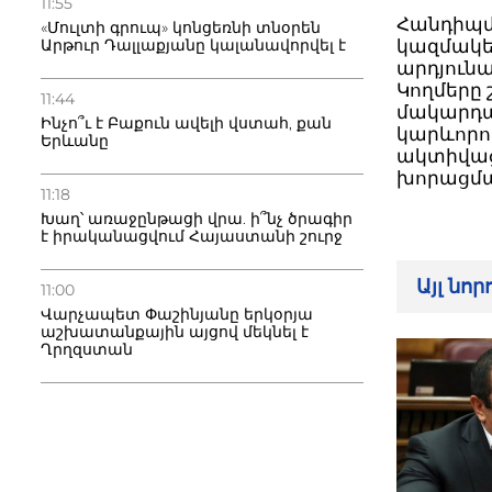
11:55
Հանդիպմ
«Մուլտի գրուպ» կոնցեռնի տնօրեն
Արթուր Դալլաքյանը կալանավորվել է
կազմակե
արդյուն
Կողմերը
11:44
մակարդա
Ինչո՞ւ է Բաքուն ավելի վստահ, քան
կարևորո
Երևանը
ակտիվաց
խորացմա
11:18
Խաղ՝ առաջընթացի վրա. ի՞նչ ծրագիր
է իրականացվում Հայաստանի շուրջ
Այլ նո
11:00
Վարչապետ Փաշինյանը երկօրյա
աշխատանքային այցով մեկնել է
Ղրղզստան