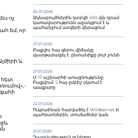
30.07.2026
Ձկնաբույծներին կտրվի 450 մլն դրամ.
ես ոչ
կառավարությունն աջակցում է և
պահանջում ստվերի վերացում
ահ եմ, որ
27.07.2026
Բաքվու հայ գերու վիճակը
վատթարացել է. ընտանիքը լուր չունի
լժիրի և
27.07.2026
Մ-17 աշխարհի առաջնությունը
 հետ
Բաքվում. 5 հայ ըմբիշ սկսում է
ումով»,-
պայքարը
ագահի
22.07.2026
Ուկրաինան հարվածել է Wildberries-ի
պահեստներին, տուժածներ կան
ր
իջև
ան
21.07.2026
Դատվածություն ունեցող