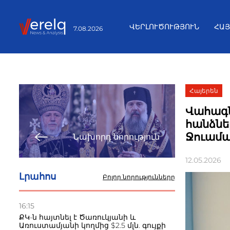
ՎԵՐԼՈՒԾՈՒԹՅՈՒՆ
ՀԱ
7.08.2026
Հայերեն
Վահագն
հանձնե
Ջուամա
Նախորդ նորություն
12.05.2026
Լրահոս
Բոլոր նորությունները
16:15
ՔԿ-ն հայտնել է Ծառուկյանի և
Առուստամյանի կողմից $2.5 մլն. գույքի