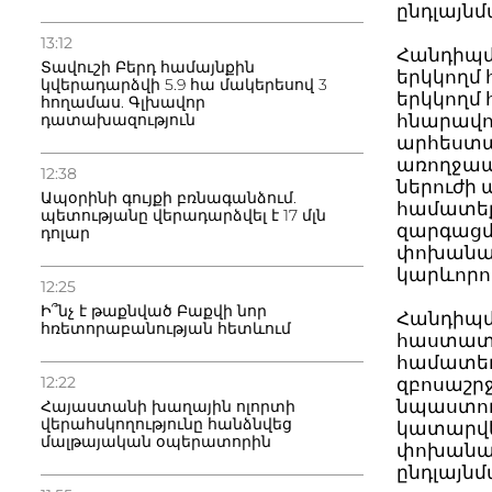
ընդլայնմ
13:12
Հանդիպմ
Տավուշի Բերդ համայնքին
երկկողմ
կվերադարձվի 5.9 հա մակերեսով 3
երկկողմ
հողամաս. Գլխավոր
դատախազություն
հնարավոր
արհեստա
առողջապ
12:38
ներուժի 
Ապօրինի գույքի բռնագանձում.
համատեք
պետությանը վերադարձվել է 17 մլն
զարգացմ
դոլար
փոխանակ
կարևորու
12:25
Ի՞նչ է թաքնված Բաքվի նոր
Հանդիպմ
հռետորաբանության հետևում
հաստատո
համատեղ
12:22
զբոսաշր
նպաստող
Հայաստանի խաղային ոլորտի
վերահսկողությունը հանձնվեց
կատարվե
մալթայական օպերատորին
փոխանակ
ընդլայնմ