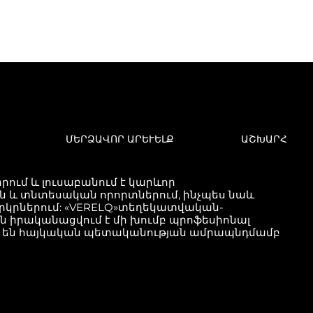
ՄԵՐՁԱՎՈՐ ԱՐԵՒԵԼՔ
ԱՇԽԱՐՀ
ում և լուսաբանում է կարևոր
և տնտեսական որորտներում, ինչպես նաև
երկրներում: «VERELQ»տեղեկատվական-
քն իրականացվում է մի խումբ պրոֆեսիոնալ
ած են հայկական պետականության ամրապնդմամբ