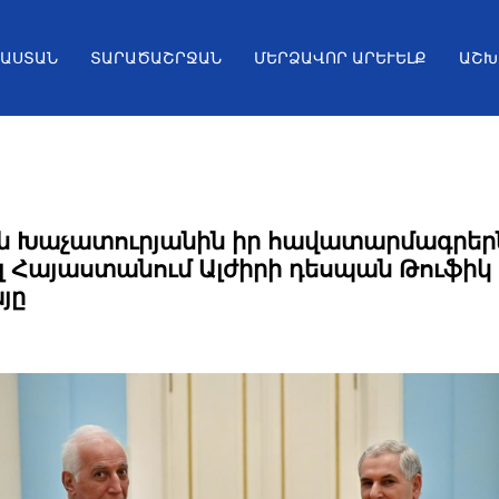
ՅԱՍՏԱՆ
ՏԱՐԱԾԱՇՐՋԱՆ
ՄԵՐՁԱՎՈՐ ԱՐԵՒԵԼՔ
ԱՇԽ
 Խաչատուրյանին իր հավատարմագրերն
լ Հայաստանում Ալժիրի դեսպան Թուֆիկ
յը