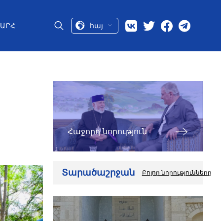
հայ
ԱՐՀ
Հաջորդ նորություն
Տարածաշրջան
Բոլոր նորությունները