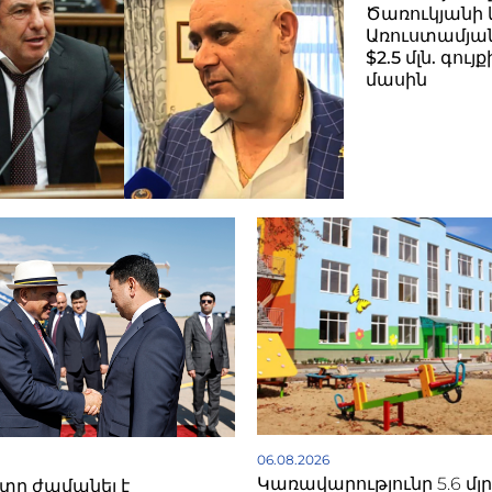
Ծառուկյանի 
Առուստամյան
$2.5 մլն. գու
մասին
06.08.2026
Կառավարությունը 5.6 մլ
ը ժամանել է