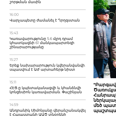
շորթման մասին
16:00
Վարչապետը ժամանել է Ղրղզստան
15:43
Կառավարությունը 5.6 մլրդ դրամ
կհատկացնի 61 մանկապարտեզի
շինարարությանը
15:27
Երեք նախարարություն կվերանվանվի.
սպասվում է ԱԺ արտահերթ նիստ
15:11
"Բարգավ
ՀԷՑ-ը կպետականացվի և կհանձնվի
Ծառուկյ
կոնցեսիոն կառավարման. Փաշինյան
Հանրապե
ներկայա
14:59
մեծ պատ
պաշտպան
Անդրանիկ Սիմոնյանը վերանշանակվել
է Հայաստանի ԱԱԾ տնօրենի