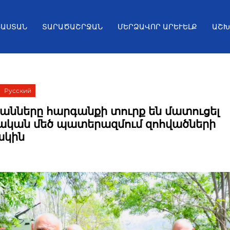
ՅԱՍՏԱՆ
ՏԱՐԱԾԱՇՐՋԱՆ
ՄԵՐՁԱՎՈՐ ԱՐԵՒԵԼՔ
ԱՇԽ
Русский
անները հարգանքի տուրք են մատուցել
ական մեծ պատերազմում զոհվածների
ակին