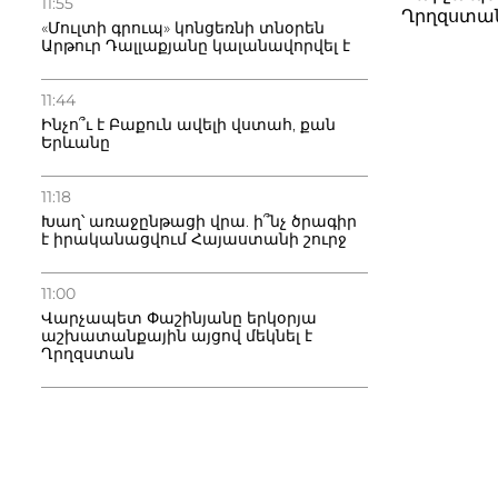
11:55
Ղրղզստա
«Մուլտի գրուպ» կոնցեռնի տնօրեն
Արթուր Դալլաքյանը կալանավորվել է
11:44
Ինչո՞ւ է Բաքուն ավելի վստահ, քան
Երևանը
11:18
Խաղ՝ առաջընթացի վրա. ի՞նչ ծրագիր
է իրականացվում Հայաստանի շուրջ
11:00
Վարչապետ Փաշինյանը երկօրյա
աշխատանքային այցով մեկնել է
Ղրղզստան