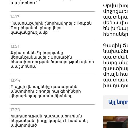
պաշտոնում
Օրվա խո
միջոցառո
պատերազ
14:17
մեծ ու փ
Պապուաշվիլին շնորհավորել է Ռուբեն
Ռուբինյանին ընտրվելու
են խոնա
կապակցությամբ
հերոսներ
Գագիկ Ծ
13:51
նախաձեռ
Քրիստիննե Գրիգորյանը
պատմակա
վերանշանակվել է Արտաքին
հետախուզության ծառայության պետի
հարգանք
պաշտոնում
դաստիարա
միայն հա
պատգամ՝
13:44
խաղաղու
Բաքվի վերաքննիչ դատարանն
անփոփոխ է թողել հայ գերիների
վերաբերյալ դատավճիռները
Այլ նո
13:30
Խաղաղության դատավարության
հերթական փուլը կարելի է համարել
ավարտված