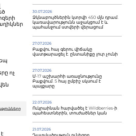
վ
եծ
30.07.2026
Ձկնաբույծներին կտրվի 450 մլն դրամ.
րզերի
կառավարությունն աջակցում է և
ծաղիկներ
պահանջում ստվերի վերացում
27.07.2026
Բաքվու հայ գերու վիճակը
վատթարացել է. ընտանիքը լուր չունի
դեպ
27.07.2026
րը ոչ
Մ-17 աշխարհի առաջնությունը
Բաքվում. 5 հայ ըմբիշ սկսում է
վեն
պայքարը
22.07.2026
Ուկրաինան հարվածել է Wildberries-ի
ւթյունները
պահեստներին, տուժածներ կան
21.07.2026
 է
Դատվածություն ունեցող