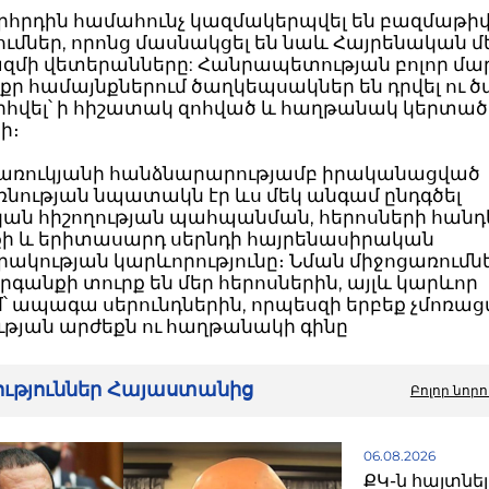
րհրդին համահունչ կազմակերպվել են բազմաթի
ւմներ, որոնց մասնակցել են նաև Հայրենական մ
մի վետերանները: Հանրապետության բոլոր մա
ոքր համայնքներում ծաղկեպսակներ են դրվել ու 
րհվել՝ ի հիշատակ զոհված և հաղթանակ կերտած
ի։
առուկյանի հանձնարարությամբ իրականացված
նության նպատակն էր ևս մեկ անգամ ընդգծել
ն հիշողության պահպանման, հերոսների հան
ի և երիտասարդ սերնդի հայրենասիրական
կության կարևորությունը։ Նման միջոցառումնե
րգանքի տուրք են մեր հերոսներին, այլև կարևոր
 ապագա սերունդներին, որպեսզի երբեք չմոռաց
թյան արժեքն ու հաղթանակի գինը
րություններ Հայաստանից
Բոլոր նորո
06.08.2026
ՔԿ-ն հայտնել