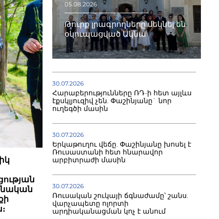
05.08.2026
Թուրք լրագրողները մեկնել են
օկուպացված Ակնա
30.07.2026
Հարաբերությունները ՌԴ-ի հետ այլևս
էքսկլյուզիվ չեն. Փաշինյանը` նոր
ուղեգծի մասին
30.07.2026
Երկաթուղու վեճը. Փաշինյանը խոսել է
Ռուսաստանի հետ հնարավոր
իկ
արբիտրաժի մասին
ցության
30.07.2026
րենական
Ռուսական շուկայի ճգնաժամը՝ շանս.
քի
վարչապետը ոլորտի
։
արդիականացման կոչ է անում