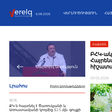
ՎԵՐԼՈՒԾՈՒԹՅՈՒՆ
ՀԱ
6.08.2026
Հայերեն
ԲՀԿ-ակ
Հայրեն
հիշատ
Նախորդ նորություն
09.05.2026
Լրահոս
Բոլոր նորությունները
16:15
ՔԿ-ն հայտնել է Ծառուկյանի և
Առուստամյանի կողմից $2.5 մլն. գույքի