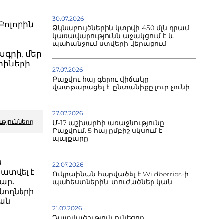
30.07.2026
Բոլորին
Ձկնաբույծներին կտրվի 450 մլն դրամ.
կառավարությունն աջակցում է և
պահանջում ստվերի վերացում
ագրի, մեր
րիների
27.07.2026
Բաքվու հայ գերու վիճակը
վատթարացել է. ընտանիքը լուր չունի
27.07.2026
ւթյունները
Մ-17 աշխարհի առաջնությունը
Բաքվում. 5 հայ ըմբիշ սկսում է
պայքարը
ն
22.07.2026
ատվել է
Ուկրաինան հարվածել է Wildberries-ի
մար.
պահեստներին, տուժածներ կան
ծնողների
իան
21.07.2026
Դատվածություն ունեցող