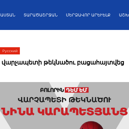
ՅԱՍՏԱՆ
ՏԱՐԱԾԱՇՐՋԱՆ
ՄԵՐՁԱՎՈՐ ԱՐԵՒԵԼՔ
ԱՇԽ
Русский
կ վարչապետի թեկնածու բացահայտվեց