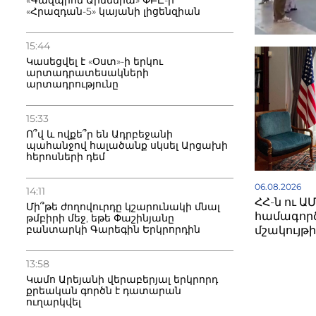
«Գազպրոմ Արմենիա» ՓԲԸ-ի
«Հրազդան-5» կայանի լիցենզիան
15:44
Կասեցվել է «Օստ»-ի երկու
արտադրատեսակների
արտադրությունը
15:33
Ո՞վ և ովքե՞ր են Ադրբեջանի
պահանջով հալածանք սկսել Արցախի
հերոսների դեմ
06.08.2026
14:11
ՀՀ-ն ու Ա
Մի՞թե ժողովուրդը կշարունակի մնալ
համագործ
թմբիրի մեջ, եթե Փաշինյանը
բանտարկի Գարեգին Երկրորդին
մշակույթ
13:58
Կամո Արեյանի վերաբերյալ երկրորդ
քրեական գործն է դատարան
ուղարկվել