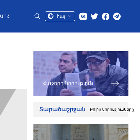
հայ
ԱՐՀ
Հաջորդ նորություն
Տարածաշրջան
Բոլոր նորությունները