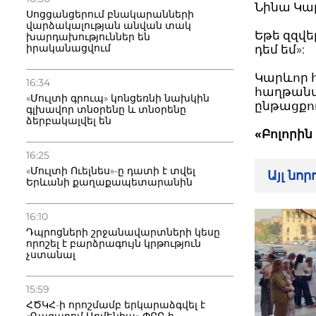
Նինա Կա
Սոցցանցերում բնակարանների
վարձակալության անվան տակ
Եթե զզվե
խարդախություններ են
իրականացվում
դեմ եմ»:
Կարևոր հ
16:34
հաղթանա
«Մուլտի գրուպ» կոնցեռնի նախկին
ընթացքո
գլխավոր տնօրենը և տնօրենը
ձերբակալվել են
«Բոլորին
16:25
«Մուլտի Ուելնես»-ը դատի է տվել
Այլ նո
Երևանի քաղաքապետարանին
16:10
Դպրոցների շրջանավարտների կեսը
որոշել է բարձրագույն կրթություն
չստանալ
15:59
ՀԾԿՀ-ի որոշմամբ երկարաձգվել է