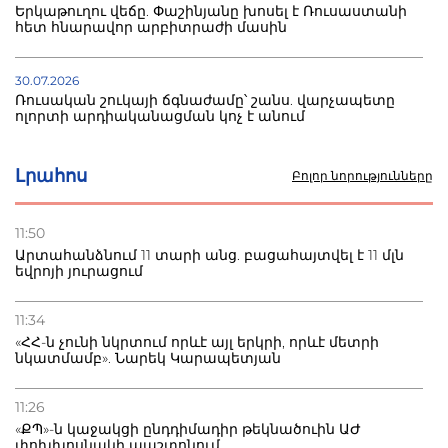
Երկաթուղու վեճը. Փաշինյանը խոսել է Ռուսաստանի
հետ հնարավոր արբիտրաժի մասին
30.07.2026
Ռուսական շուկայի ճգնաժամը՝ շանս. վարչապետը
ոլորտի արդիականացման կոչ է անում
30.07.2026
Լրահոս
Բոլոր նորությունները
Ձկնաբույծներին կտրվի 450 մլն դրամ.
կառավարությունն աջակցում է և պահանջում ստվերի
վերացում
11:50
Արտահանձնում 11 տարի անց. բացահայտվել է 11 մլն
եվրոյի յուրացում
27.07.2026
Բաքվու հայ գերու վիճակը վատթարացել է. ընտանիքը
լուր չունի
11:34
«ՀՀ-ն չունի նկրտում որևէ այլ երկրի, որևէ մետրի
նկատմամբ». Նարեկ Կարապետյան
27.07.2026
Մ-17 աշխարհի առաջնությունը Բաքվում. 5 հայ ըմբիշ
սկսում է պայքարը
11:26
«ՔՊ»-ն կաջակցի ընդդիմադիր թեկնածուին ԱԺ
փոխխոսնակի պաշտոնում