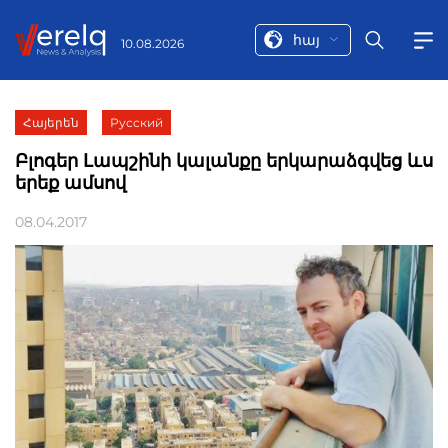
հայ
10.08.2026
Հայերեն
Русский
Բլոգեր Լապշինի կալանքը երկարաձգվեց ևս
երեք ամսով
08.04.2017