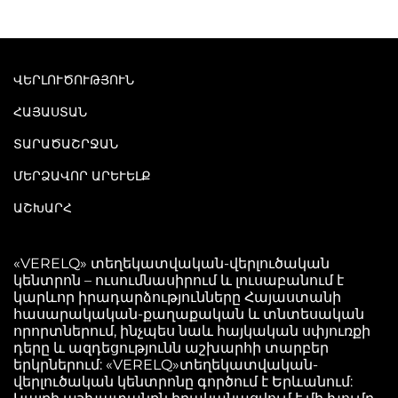
ՎԵՐԼՈՒԾՈՒԹՅՈՒՆ
ՀԱՅԱՍՏԱՆ
ՏԱՐԱԾԱՇՐՋԱՆ
ՄԵՐՁԱՎՈՐ ԱՐԵՒԵԼՔ
ԱՇԽԱՐՀ
«VERELQ» տեղեկատվական-վերլուծական
կենտրոն – ուսումնասիրում և լուսաբանում է
կարևոր իրադարձությունները Հայաստանի
հասարակական-քաղաքական և տնտեսական
որորտներում, ինչպես նաև հայկական սփյուռքի
դերը և ազդեցությունն աշխարհի տարբեր
երկրներում: «VERELQ»տեղեկատվական-
վերլուծական կենտրոնը գործում է Երևանում: