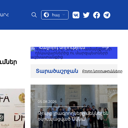
հայ
ԱՐՀ
Հաջորդ նորություն
ւմներ
Տարածաշրջան
Բոլոր նորությունները
05.08.2026
Թուրք լրագրողները մեկնել են
օկուպացված Ակնա