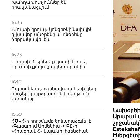
խարդախություններ են
իրականացվում
16:34
«Մուլտի գրուպ» կոնցեռնի նախկին
գլխավոր տնօրենը և տնօրենը
ձերբակալվել են
16:25
«Մուլտի Ուելնես»-ը դատի է տվել
Երևանի քաղաքապետարանին
16:10
Դպրոցների շրջանավարտների կեսը
որոշել է բարձրագույն կրթություն
չստանալ
Նախօրեի
15:59
Արաբակա
ՀԾԿՀ-ի որոշմամբ երկարաձգվել է
շրջանակն
«Գազպրոմ Արմենիա» ՓԲԸ-ի
Esteksha
«Հրազդան-5» կայանի լիցենզիան
էներգետ