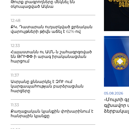
Թուրք լրագրողները մեկնել են
օկուպացված Ակնա
12:48
ՔԿ․ Դատարան ուղարկված քրեական
վարույթների թիվն աճել է 62%-ով
12:33
Հայաստանն ու ԱՄՆ-ն շահագրգռված
են ԹՐԻՓՓ-ի արագ իրականացման
հարցում
11:37
Ասրյանը քննարկել է ԶՈՒ-ում
կարգապահության բարձրացման
հարցերը
05.08.2026
«Մուլտի 
11:33
գլխավոր 
ձերբակալվ
Քաղաքական կյանքին փոխարինում է
հանրային կյանքը