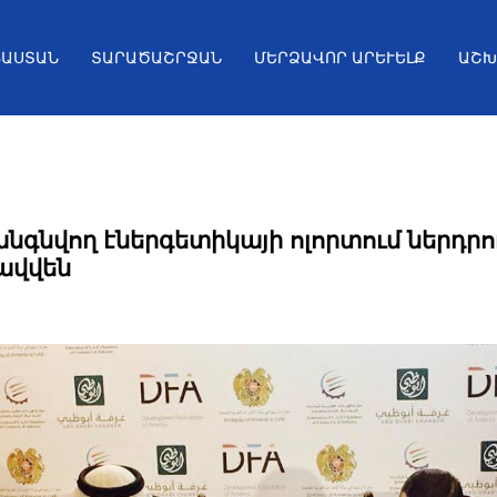
ՅԱՍՏԱՆ
ՏԱՐԱԾԱՇՐՋԱՆ
ՄԵՐՁԱՎՈՐ ԱՐԵՒԵԼՔ
ԱՇԽ
նգնվող էներգետիկայի ոլորտում ներդրո
ավվեն