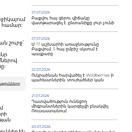
27.07.2026
Բաքվու հայ գերու վիճակը
աջիկայում
վատթարացել է. ընտանիքը լուր չունի
 համար:
27.07.2026
ն շուրջ՝
Մ-17 աշխարհի առաջնությունը
Բաքվում. 5 հայ ըմբիշ սկսում է
պայքարը
անր
մներով
ը:
22.07.2026
Ուկրաինան հարվածել է Wildberries-ի
պահեստներին, տուժածներ կան
ւթյունները
21.07.2026
Դատվածություն ունեցող
միգրանտներին կարգելվի բնակվել
ւմ
Ռուսաստանում
երի
թյան
20.07.2026
ուններ են