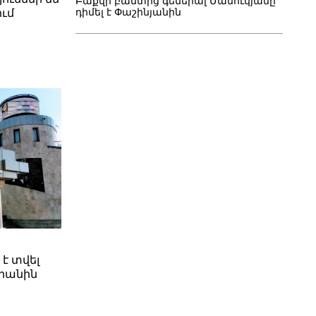
Բաքվի բանտից գեներալ Մանուկյանը
դիմել է Փաշինյանին
ւմ
 է տվել
րանին