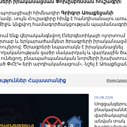
մների իրականացման Փոխըմբռնման հուշագիր:
րպորացիայի հիմնադիր
Գրիգոր Առաքելյանի
մբ, սույն Հուշագիրը հիմք է հանդիսանալու առ
 միջև կնքվող համագործակցության պայմանագրի
ւմ ենք վերականգնվող էներգետիկայի ոլորտում
շտաբ և երկարաժամկետ ծրագրերի իրականացմա
փուլերով: Ծրագրերի նպատակն է իրականացնել
ղականության ցածր մակարդակ և վարկային ծ
 ունեցող, բնապահպանական նորմերի խախտու
ծ ՓՀԷԿ-երի արդիականացում»,-նշել է Առաքելյան
րություններ Հայաստանից
Բոլոր նորո
05.08.2026
Սոցցանցերո
բնակարանն
վարձակալու
անվան տակ
խարդախությ