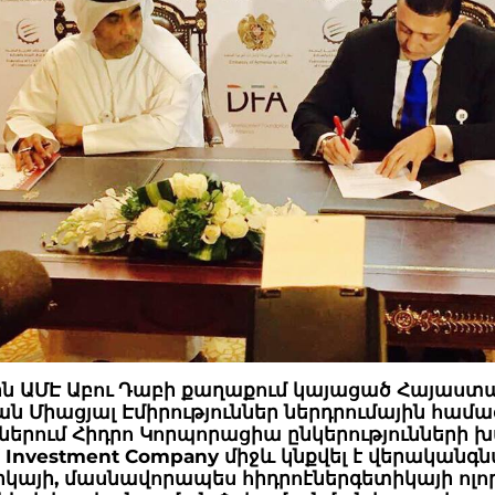
ն ԱՄԷ Աբու Դաբի քաղաքում կայացած Հայաստ
ն Միացյալ Էմիրություններ ներդրումային համա
երում Հիդրո Կորպորացիա ընկերությունների խ
f Investment Company միջև կնքվել է վերականգն
իկայի, մասնավորապես հիդրոէներգետիկայի ոլո