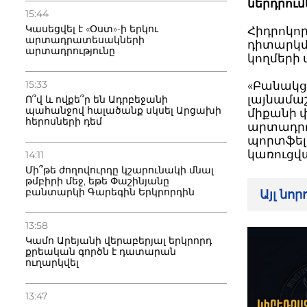
ներդրու
15:44
Կասեցվել է «Օստ»-ի երկու
Հիդրոկո
արտադրատեսակների
դիտարկմա
արտադրությունը
կողմերի
15:33
«Բանակցո
լայնամա
Ո՞վ և ովքե՞ր են Ադրբեջանի
պահանջով հալածանք սկսել Արցախի
միքանի 
հերոսների դեմ
արտադրո
պորտֆել
կառուցվա
14:11
Մի՞թե ժողովուրդը կշարունակի մնալ
թմբիրի մեջ, եթե Փաշինյանը
բանտարկի Գարեգին Երկրորդին
Այլ նո
13:58
Կամո Արեյանի վերաբերյալ երկրորդ
քրեական գործն է դատարան
ուղարկվել
13:47