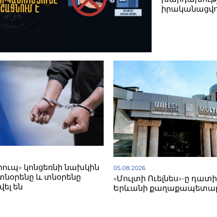
իրականացվո
գրուպ» կոնցեռնի նախկին
05.08.2026
տնօրենը և տնօրենը
«Մուլտի Ուելնես»-ը դատի
ել են
Երևանի քաղաքապետա