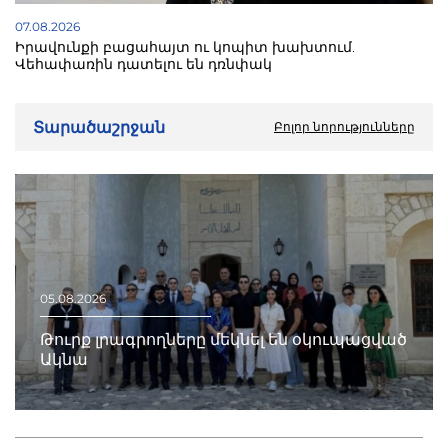
07.08.2026
Իրավունքի բացահայտ ու կոպիտ խախտում.
Վեհափառին դատելու են դռնփակ
Տարածաշրջան
Բոլոր նորությունները
05.08.2026
Թուրք լրագրողները մեկնել են օկուպացված
Ակնա