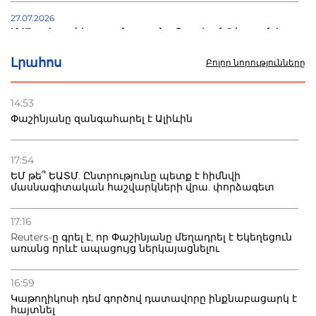
27.07.2026
Մ-17 աշխարհի առաջնությունը Բաքվում. 5 հայ ըմբիշ
սկսում է պայքարը
Լրահոս
Բոլոր նորությունները
22.07.2026
Ուկրաինան հարվածել է Wildberries-ի պահեստներին,
14:53
տուժածներ կան
Փաշինյանը զանգահարել է Ալիևին
21.07.2026
Դատվածություն ունեցող միգրանտներին կարգելվի
17:54
բնակվել Ռուսաստանում
ԵՄ թե՞ ԵԱՏՄ. Ընտրությունը պետք է հիմնվի
մասնագիտական հաշվարկների վրա. փորձագետ
20.07.2026
Բաքվի բանտից գեներալ Մանուկյանը դիմել է
17:16
Փաշինյանին
Reuters-ը գրել է, որ Փաշինյանը մեղադրել է Եկեղեցուն
առանց որևէ ապացույց ներկայացնելու
16:59
Կաթողիկոսի դեմ գործով դատավորը ինքնաբացարկ է
հայտնել