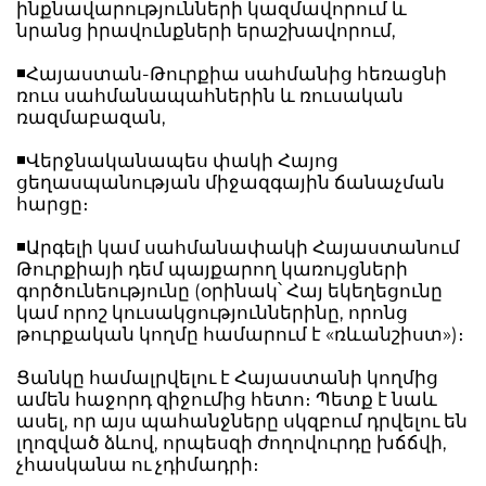
ինքնավարությունների կազմավորում և
նրանց իրավունքների երաշխավորում,
◾️Հայաստան-Թուրքիա սահմանից հեռացնի
ռուս սահմանապահներին և ռուսական
ռազմաբազան,
◾️Վերջնականապես փակի Հայոց
ցեղասպանության միջազգային ճանաչման
հարցը։
◾️Արգելի կամ սահմանափակի Հայաստանում
Թուրքիայի դեմ պայքարող կառույցների
գործունեությունը (օրինակ՝ Հայ եկեղեցունը
կամ որոշ կուսակցություններինը, որոնց
թուրքական կողմը համարում է «ռևանշիստ»)։
Ցանկը համալրվելու է Հայաստանի կողմից
ամեն հաջորդ զիջումից հետո։ Պետք է նաև
ասել, որ այս պահանջները սկզբում դրվելու են
լղոզված ձևով, որպեսզի ժողովուրդը խճճվի,
չհասկանա ու չդիմադրի։