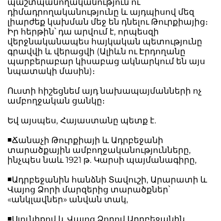
պաշտպանողականություն ու
դիմադրողականությունը և այդպիսով մեզ
լիարժեք կախման մեջ են դնելու Թուրքիայից։
Իր հերթին՝ դա արվում է, որպեսզի
վերջնականապես հայկական պետությունը
գրավվի և վերացվի (Ալիևն ու Էրդողանը
պարբերաբար կիսաբաց ակնարկում են այս
նպատակի մասին)։
Ուստի հիշեցնեմ այդ նախապայմանների ոչ
ամբողջական ցանկը։
Եվ այսպես, Հայաստանը պետք է.
◾️Ճանաչի Թուրքիայի և Ադրբեջանի
տարածքային ամբողջականությունները,
ինչպես նաև 1921 թ. Կարսի պայմանագիրը,
◾️Ադրբեջանին հանձնի Տավուշի, Արարատի և
Վայոց Ձորի մարզերից տարածքներ՝
«անկլավներ» անվան տակ,
◾️Սյունիքով և Վայոց Ձորով Ադրբեջանին