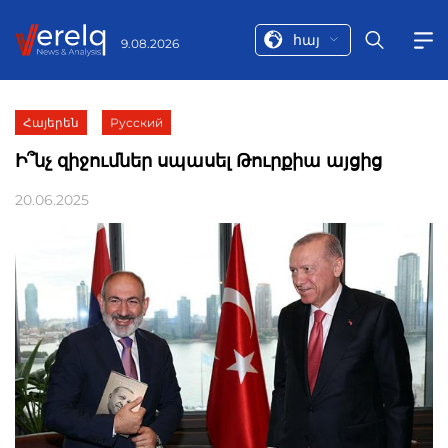
հայ
9.08.2026
Հայերեն
Русский
Ի՞նչ զիջումներ սպասել Թուրքիա այցից
20.06.2025