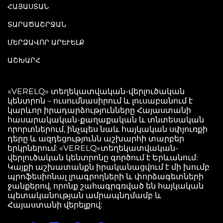
ՀԱՅԱՍՏԱՆ
ՏԱՐԱԾԱՇՐՋԱՆ
ՄԵՐՁԱՎՈՐ ԱՐԵՒԵԼՔ
ԱՇԽԱՐՀ
«VERELQ» տեղեկատվական-վերլուծական
կենտրոն – ուսումնասիրում և լուսաբանում է
կարևոր իրադարձությունները Հայաստանի
հասարակական-քաղաքական և տնտեսական
որորտներում, ինչպես նաև հայկական սփյուռքի
դերը և ազդեցությունն աշխարհի տարբեր
երկրներում: «VERELQ»տեղեկատվական-
վերլուծական կենտրոնը գործում է Երևանում:
Կայքի աշխատանքն իրականացվում է մի խումբ
պրոֆեսիոնալ լրագրողների և փորձագետների
ջանքերով, որոնք շահագրգռված են հայկական
պետականության ամրապնդմամբ և
Հայաստանի վերելքով: