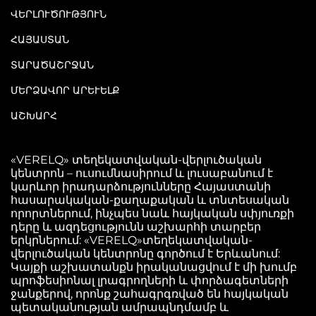
ՎԵՐԼՈՒԾՈՒԹՅՈՒՆ
ՀԱՅԱՍՏԱՆ
ՏԱՐԱԾԱՇՐՋԱՆ
ՄԵՐՁԱՎՈՐ ԱՐԵՒԵԼՔ
ԱՇԽԱՐՀ
«VERELQ» տեղեկատվական-վերլուծական
կենտրոն – ուսումնասիրում և լուսաբանում է
կարևոր իրադարձությունները Հայաստանի
հասարակական-քաղաքական և տնտեսական
որորտներում, ինչպես նաև հայկական սփյուռքի
դերը և ազդեցությունն աշխարհի տարբեր
երկրներում: «VERELQ»տեղեկատվական-
վերլուծական կենտրոնը գործում է Երևանում:
Կայքի աշխատանքն իրականացվում է մի խումբ
պրոֆեսիոնալ լրագրողների և փորձագետների
ջանքերով, որոնք շահագրգռված են հայկական
պետականության ամրապնդմամբ և