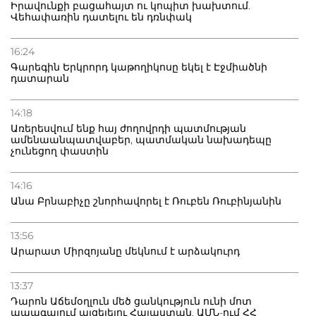
Իրավունքի բացահայտ ու կոպիտ խախտում.
Վեհափառին դատելու են դռնփակ
16:24
Գարեգին Երկրորդ կաթողիկոսը եկել է Էջմիածնի
դատարան
14:18
Առերեսվում ենք հայ ժողովրդի պատմության
ամենաանպատվաբեր, պատմական նախադեպը
չունեցող փաստին
14:16
Անա Բրնաբիչը շնորհավորել է Ռուբեն Ռուբինյանին
13:56
Արարատ Միրզոյանը մեկնում է արձակուրդ
13:37
Դարոն Աճեմօղլուն մեծ ցանկություն ունի մոտ
ապագայում այցելելու Հայաստան. ԱՄՆ-ում ՀՀ