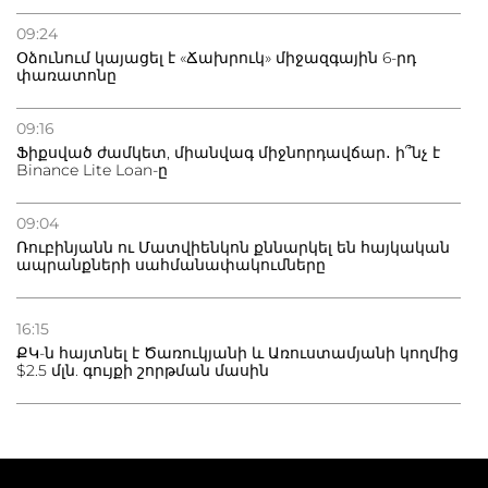
09:24
Օձունում կայացել է «Ճախրուկ» միջազգային 6-րդ
փառատոնը
09:16
Ֆիքսված ժամկետ, միանվագ միջնորդավճար․ ի՞նչ է
Binance Lite Loan-ը
09:04
Ռուբինյանն ու Մատվիենկոն քննարկել են հայկական
ապրանքների սահմանափակումները
16:15
ՔԿ-ն հայտնել է Ծառուկյանի և Առուստամյանի կողմից
$2.5 մլն. գույքի շորթման մասին