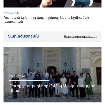
07.08.2026
Գարեգին Երկրորդ կաթողիկոսը եկել է Էջմիածնի
դատարան
Տարածաշրջան
Բոլոր նորությունները
05.08.2026
Թուրք լրագրողները մեկնել են օկուպացված
Ակնա