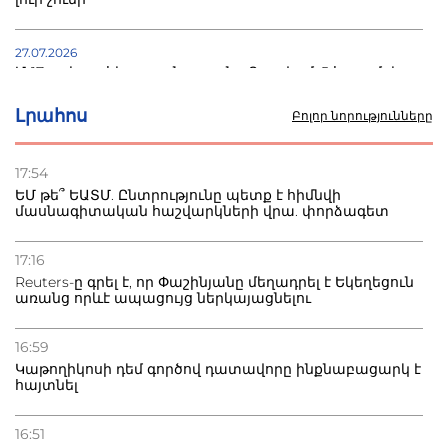
27.07.2026
Մ-17 աշխարհի առաջնությունը Բաքվում. 5 հայ ըմբիշ
սկսում է պայքարը
Լրահոս
Բոլոր նորությունները
22.07.2026
Ուկրաինան հարվածել է Wildberries-ի պահեստներին,
17:54
տուժածներ կան
ԵՄ թե՞ ԵԱՏՄ. Ընտրությունը պետք է հիմնվի
մասնագիտական հաշվարկների վրա. փորձագետ
21.07.2026
Դատվածություն ունեցող միգրանտներին կարգելվի
17:16
բնակվել Ռուսաստանում
Reuters-ը գրել է, որ Փաշինյանը մեղադրել է Եկեղեցուն
առանց որևէ ապացույց ներկայացնելու
20.07.2026
Բաքվի բանտից գեներալ Մանուկյանը դիմել է
16:59
Փաշինյանին
Կաթողիկոսի դեմ գործով դատավորը ինքնաբացարկ է
հայտնել
16:51