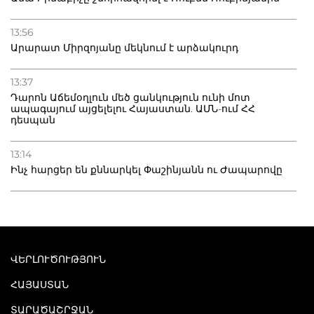
13:56
Արարատ Միրզոյանը մեկնում է արձակուրդ
13:37
Դարոն Աճեմօղլուն մեծ ցանկություն ունի մոտ
ապագայում այցելելու Հայաստան. ԱՄՆ-ում ՀՀ
դեսպան
13:14
Ինչ հարցեր են քննարկել Փաշինյանն ու Ժապարովը
ՎԵՐԼՈՒԾՈՒԹՅՈՒՆ
ՀԱՅԱՍՏԱՆ
ՏԱՐԱԾԱՇՐՋԱՆ