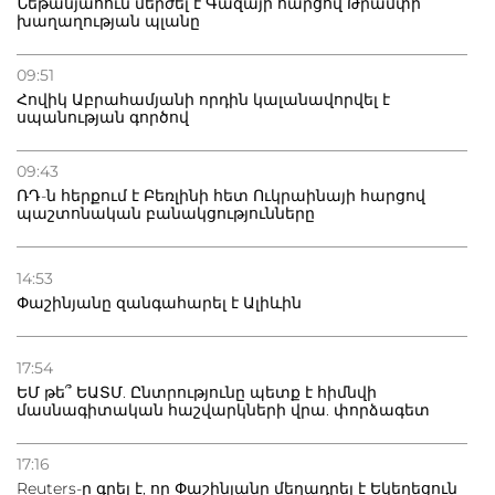
Նեթանյահուն մերժել է Գազայի հարցով Թրամփի
խաղաղության պլանը
09:51
Հովիկ Աբրահամյանի որդին կալանավորվել է
սպանության գործով
09:43
ՌԴ-ն հերքում է Բեռլինի հետ Ուկրաինայի հարցով
պաշտոնական բանակցությունները
14:53
Փաշինյանը զանգահարել է Ալիևին
17:54
ԵՄ թե՞ ԵԱՏՄ. Ընտրությունը պետք է հիմնվի
մասնագիտական հաշվարկների վրա. փորձագետ
17:16
Reuters-ը գրել է, որ Փաշինյանը մեղադրել է Եկեղեցուն