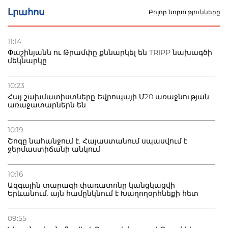
Լրահոս
Բոլոր նորությունները
27.07.2026
Բաքվու հայ գերու վիճակը վատթարացել է. ընտանիքը
լուր չունի
11:14
Փաշինյանն ու Թրամփը քննարկել են TRIPP նախագծի
մեկնարկը
27.07.2026
Մ-17 աշխարհի առաջնությունը Բաքվում. 5 հայ ըմբիշ
սկսում է պայքարը
10:23
Հայ շախմատիստները Եվրոպայի Մ20 առաջնության
առաջատարներն են
22.07.2026
Ուկրաինան հարվածել է Wildberries-ի պահեստներին,
տուժածներ կան
10:19
Շոգը նահանջում է. Հայաստանում սպասվում է
ջերմաստիճանի անկում
10:16
Ազգային տարազի փառատոնը կանցկացվի
Երևանում. այն համընկնում է Խաղողօրհնեքի հետ
09:55