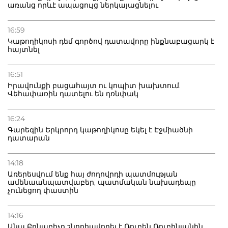
առանց որևէ ապացույց ներկայացնելու
16:59
Կաթողիկոսի դեմ գործով դատավորը ինքնաբացարկ է
հայտնել
16:51
Իրավունքի բացահայտ ու կոպիտ խախտում.
Վեհափառին դատելու են դռնփակ
16:24
Գարեգին Երկրորդ կաթողիկոսը եկել է Էջմիածնի
դատարան
14:18
Առերեսվում ենք հայ ժողովրդի պատմության
ամենաանպատվաբեր, պատմական նախադեպը
չունեցող փաստին
14:16
Անա Բրնաբիչը շնորհավորել է Ռուբեն Ռուբինյանին