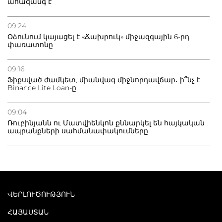
ահազանգ է
09:24
Օձունում կայացել է «Ճախրուկ» միջազգային 6-րդ
փառատոնը
09:16
Ֆիքսված ժամկետ, միանվագ միջնորդավճար․ ի՞նչ է
Binance Lite Loan-ը
09:04
Ռուբինյանն ու Մատվիենկոն քննարկել են հայկական
ապրանքների սահմանափակումները
ՎԵՐԼՈՒԾՈՒԹՅՈՒՆ
ՀԱՅԱՍՏԱՆ