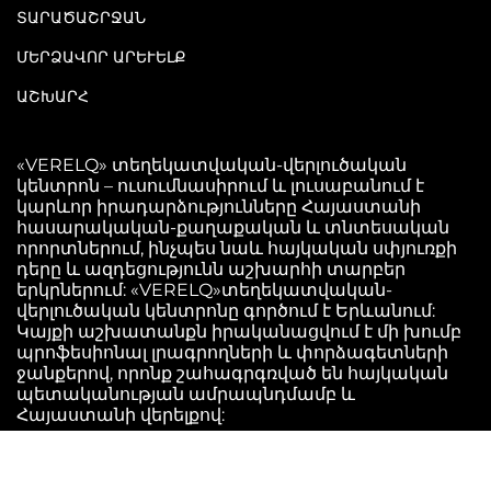
ՏԱՐԱԾԱՇՐՋԱՆ
ՄԵՐՁԱՎՈՐ ԱՐԵՒԵԼՔ
ԱՇԽԱՐՀ
«VERELQ» տեղեկատվական-վերլուծական
կենտրոն – ուսումնասիրում և լուսաբանում է
կարևոր իրադարձությունները Հայաստանի
հասարակական-քաղաքական և տնտեսական
որորտներում, ինչպես նաև հայկական սփյուռքի
դերը և ազդեցությունն աշխարհի տարբեր
երկրներում: «VERELQ»տեղեկատվական-
վերլուծական կենտրոնը գործում է Երևանում:
Կայքի աշխատանքն իրականացվում է մի խումբ
պրոֆեսիոնալ լրագրողների և փորձագետների
ջանքերով, որոնք շահագրգռված են հայկական
պետականության ամրապնդմամբ և
Հայաստանի վերելքով: