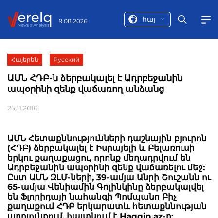
հայ
9.08.2026
Հայերեն
Русский
ԱՄՆ ՀԴԲ-ն ձերբակալել է Ադրբեջանին
ապօրինի զենք վաճառող անձանց
25.11.2016
ԱՄՆ Հետաքննությունների դաշնային բյուրոն
(ՀԴԲ) ձերբակալել է Իսրայելի և Բելառուսի
երկու քաղաքացու, որոնք մեղադրվում են
Ադրբեջանին ապօրինի զենք վաճառելու մեջ:
Ըստ ԱՄՆ ԶԼՄ-ների, 39-ամյա Անրի Շուշանն ու
65-ամյա Վենիամին Գոլինկինը ձերբակալվել
են Ֆլորիդայի նահանգի Պոմպանո Բիչ
քաղաքում ՀԴԲ երկարատև հետաքննության
արդյունքում, հայտնում է Haqqin.az-ը: