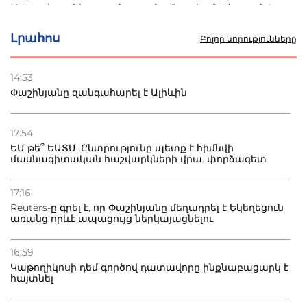
Մ-17 աշխարհի առաջնությունը Բաքվում. 5 հայ ըմբիշ
սկսում է պայքարը
Լրահոս
Բոլոր նորությունները
22.07.2026
Ուկրաինան հարվածել է Wildberries-ի պահեստներին,
14:53
տուժածներ կան
Փաշինյանը զանգահարել է Ալիևին
21.07.2026
Դատվածություն ունեցող միգրանտներին կարգելվի
17:54
բնակվել Ռուսաստանում
ԵՄ թե՞ ԵԱՏՄ. Ընտրությունը պետք է հիմնվի
մասնագիտական հաշվարկների վրա. փորձագետ
20.07.2026
Բաքվի բանտից գեներալ Մանուկյանը դիմել է
17:16
Փաշինյանին
Reuters-ը գրել է, որ Փաշինյանը մեղադրել է Եկեղեցուն
առանց որևէ ապացույց ներկայացնելու
16:59
Կաթողիկոսի դեմ գործով դատավորը ինքնաբացարկ է
հայտնել