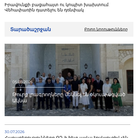
Իրավունքի բացահայտ ու կոպիտ խախտում.
Վեհափառին դատելու են դռնփակ
Տարածաշրջան
Բոլոր նորությունները
05.08.2026
Թուրք լրագրողները մեկնել են օկուպացված
Ակնա
30.07.2026
Հարաբերությունները ՌԴ-ի հետ այլևս էքսկլյուզիվ չեն.