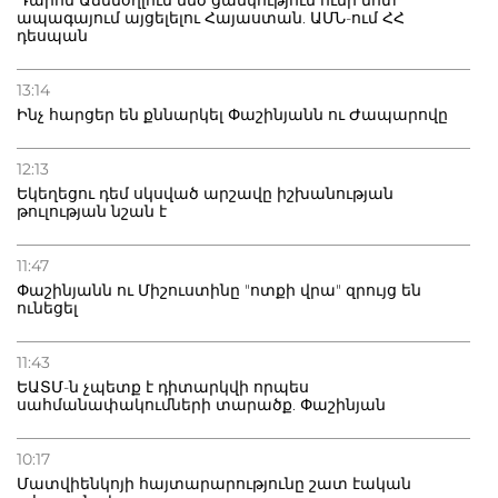
Դարոն Աճեմօղլուն մեծ ցանկություն ունի մոտ
ապագայում այցելելու Հայաստան. ԱՄՆ-ում ՀՀ
դեսպան
13:14
Ինչ հարցեր են քննարկել Փաշինյանն ու Ժապարովը
12:13
Եկեղեցու դեմ սկսված արշավը իշխանության
թուլության նշան է
11:47
Փաշինյանն ու Միշուստինը "ոտքի վրա" զրույց են
ունեցել
11:43
ԵԱՏՄ-ն չպետք է դիտարկվի որպես
սահմանափակումների տարածք. Փաշինյան
10:17
Մատվիենկոյի հայտարարությունը շատ էական