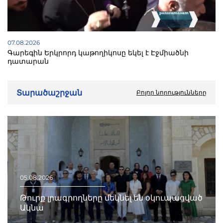
07.08.2026
Գարեգին Երկրորդ կաթողիկոսը եկել է Էջմիածնի
դատարան
Տարածաշրջան
Բոլոր նորությունները
05.08.2026
Թուրք լրագրողները մեկնել են օկուպացված
Ակնա