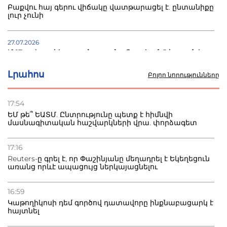
Բաքվու հայ գերու վիճակը վատթարացել է. ընտանիքը
լուր չունի
27.07.2026
Մ-17 աշխարհի առաջնությունը Բաքվում. 5 հայ ըմբիշ
սկսում է պայքարը
Լրահոս
Բոլոր նորությունները
22.07.2026
Ուկրաինան հարվածել է Wildberries-ի պահեստներին,
17:54
տուժածներ կան
ԵՄ թե՞ ԵԱՏՄ. Ընտրությունը պետք է հիմնվի
մասնագիտական հաշվարկների վրա. փորձագետ
21.07.2026
Դատվածություն ունեցող միգրանտներին կարգելվի
17:16
բնակվել Ռուսաստանում
Reuters-ը գրել է, որ Փաշինյանը մեղադրել է Եկեղեցուն
առանց որևէ ապացույց ներկայացնելու
20.07.2026
Բաքվի բանտից գեներալ Մանուկյանը դիմել է
16:59
Փաշինյանին
Կաթողիկոսի դեմ գործով դատավորը ինքնաբացարկ է
հայտնել