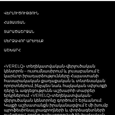
ՎԵՐԼՈՒԾՈՒԹՅՈՒՆ
ՀԱՅԱՍՏԱՆ
ՏԱՐԱԾԱՇՐՋԱՆ
ՄԵՐՁԱՎՈՐ ԱՐԵՒԵԼՔ
ԱՇԽԱՐՀ
«VERELQ» տեղեկատվական-վերլուծական
կենտրոն – ուսումնասիրում և լուսաբանում է
կարևոր իրադարձությունները Հայաստանի
հասարակական-քաղաքական և տնտեսական
որորտներում, ինչպես նաև հայկական սփյուռքի
դերը և ազդեցությունն աշխարհի տարբեր
երկրներում: «VERELQ»տեղեկատվական-
վերլուծական կենտրոնը գործում է Երևանում:
Կայքի աշխատանքն իրականացվում է մի խումբ
պրոֆեսիոնալ լրագրողների և փորձագետների
ջանքերով, որոնք շահագրգռված են հայկական