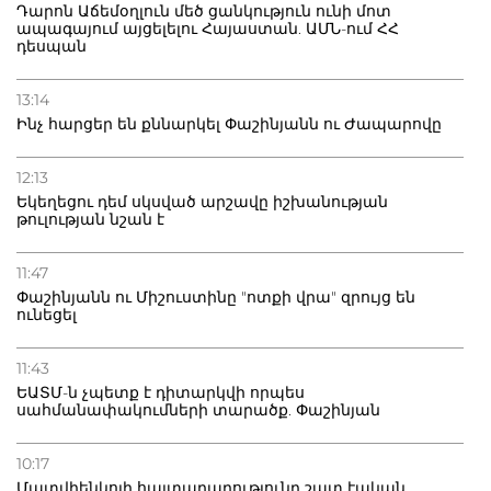
Դարոն Աճեմօղլուն մեծ ցանկություն ունի մոտ
ապագայում այցելելու Հայաստան. ԱՄՆ-ում ՀՀ
դեսպան
13:14
Ինչ հարցեր են քննարկել Փաշինյանն ու Ժապարովը
12:13
Եկեղեցու դեմ սկսված արշավը իշխանության
թուլության նշան է
11:47
Փաշինյանն ու Միշուստինը "ոտքի վրա" զրույց են
ունեցել
11:43
ԵԱՏՄ-ն չպետք է դիտարկվի որպես
սահմանափակումների տարածք. Փաշինյան
10:17
Մատվիենկոյի հայտարարությունը շատ էական