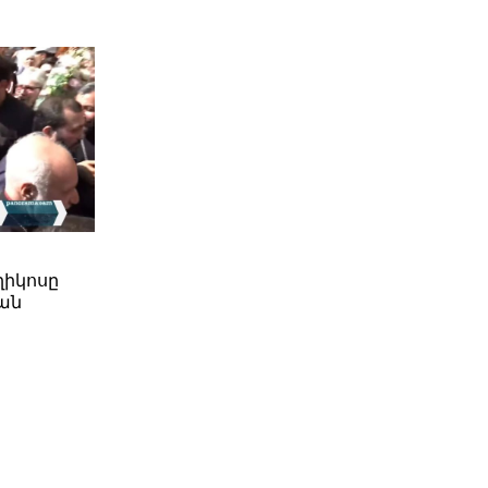
ղիկոսը
ան