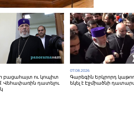
07.08.2026
ի բացահայտ ու կոպիտ
Գարեգին Երկրորդ կաթո
. Վեհափառին դատելու
եկել է Էջմիածնի դատար
կ