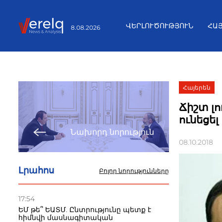
ՎԵՐԼՈՒԾՈՒԹՅՈՒՆ
ՀԱ
8.08.2026
Հայերեն
Ճիշտ լո
ունեցե
Նախորդ նորություն
08.10.2018
Լրահոս
Բոլոր նորությունները
17:54
ԵՄ թե՞ ԵԱՏՄ. Ընտրությունը պետք է
հիմնվի մասնագիտական