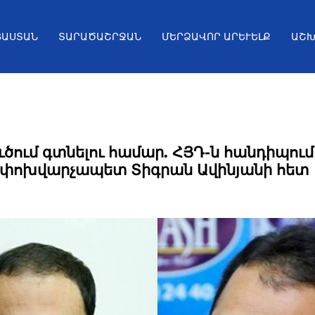
ՅԱՍՏԱՆ
ՏԱՐԱԾԱՇՐՋԱՆ
ՄԵՐՁԱՎՈՐ ԱՐԵՒԵԼՔ
ԱՇԽ
ւծում գտնելու համար. ՀՅԴ-ն հանդիպում
լ փոխվարչապետ Տիգրան Ավինյանի հետ