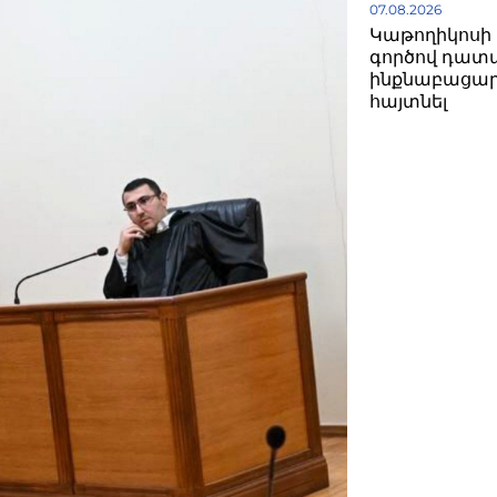
07.08.2026
Կաթողիկոսի 
գործով դատ
ինքնաբացար
հայտնել