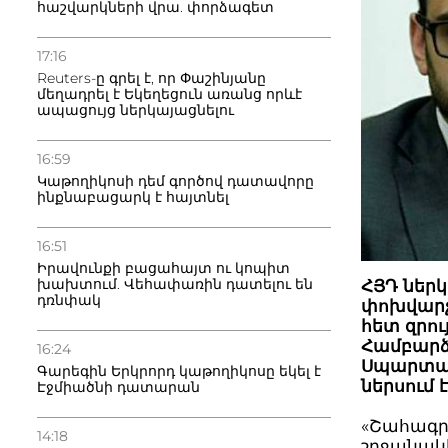
հաշվարկների վրա. փորձագետ
17:16
Reuters-ը գրել է, որ Փաշինյանը
մեղադրել է Եկեղեցուն առանց որևէ
ապացույց ներկայացնելու
16:59
Կաթողիկոսի դեմ գործով դատավորը
ինքնաբացարկ է հայտնել
16:51
Իրավունքի բացահայտ ու կոպիտ
խախտում. Վեհափառին դատելու են
ՀՅԴ ներկ
դռնփակ
փոխվարչ
հետ զրու
Համբարձ
16:24
Սպարտակ
Գարեգին Երկրորդ կաթողիկոսը եկել է
ներսում է
Էջմիածնի դատարան
«Շահագրգ
14:18
շրջանակ