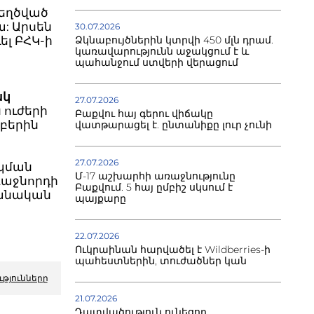
տեղծված
: Արսեն
30.07.2026
ել ԲՀԿ-ի
Ձկնաբույծներին կտրվի 450 մլն դրամ.
կառավարությունն աջակցում է և
պահանջում ստվերի վերացում
ակ
27.07.2026
 ուժերի
Բաքվու հայ գերու վիճակը
մբերին
վատթարացել է. ընտանիքը լուր չունի
27.07.2026
իպման
Մ-17 աշխարհի առաջնությունը
ռաջնորդի
Բաքվում. 5 հայ ըմբիշ սկսում է
րանական
պայքարը
22.07.2026
Ուկրաինան հարվածել է Wildberries-ի
պահեստներին, տուժածներ կան
ւթյունները
21.07.2026
Դատվածություն ունեցող