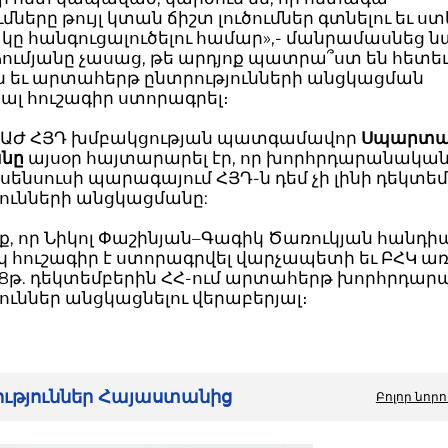
մները թույլ կտան ճիշտ լուծումներ գտնելու եւ ս
ը հանգուցալուծելու համար»,- մանրամասնեց նա
ւմյանը չասաց, թե արդյոք պատրա՞ստ են հետեւ
ն եւ արտահերթ ընտրությունների անցկացման
ալ հուշագիր ստորագրել։
որ ԱԺ ՀՅԴ խմբակցության պատգամավոր
Սպարտ
անը
այսօր հայտարարել էր, որ խորհրդարանական
նսենսուսի պարագայում ՀՅԴ-ն դեմ չի լինի դեկտե
յունների անցկացմանը:
ք, որ Նիկոլ Փաշինյան–Գագիկ Ծառուկյան հանդ
 հուշագիր է ստորագրվել վարչապետի եւ ԲՀԿ ա
2018թ. դեկտեմբերին ՀՀ-ում արտահերթ խորհրդա
ուններ անցկացնելու վերաբերյալ։
րություններ Հայաստանից
Բոլոր նորո