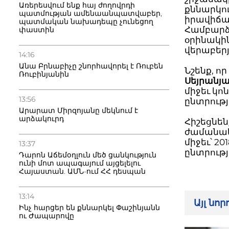
Առերեսվում ենք հայ ժողովրդի
քննարկու
պատմության ամենաանպատվաբեր,
իրավիճակ
պատմական նախադեպը չունեցող
Համբարձո
փաստին
օրինակի
վերաբերյ
14:16
Անա Բրնաբիչը շնորհավորել է Ռուբեն
Նշենք, 
Ռուբինյանին
Սեյրանյ
միջեւ կո
13:56
ընտրութ
Արարատ Միրզոյանը մեկնում է
արձակուրդ
Հիշեցնեն
ժամանակ
միջեւ՝ 
13:37
ընտրությ
Դարոն Աճեմօղլուն մեծ ցանկություն
ունի մոտ ապագայում այցելելու
Հայաստան. ԱՄՆ-ում ՀՀ դեսպան
13:14
Այլ նո
Ինչ հարցեր են քննարկել Փաշինյանն
ու Ժապարովը