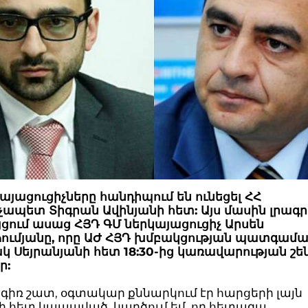
այացուցիչները հանդիպում են ունեցել ՀՀ
ապետ Տիգրան Ավինյանի հետ: Այս մասին լրագր
յցում ասաց ՀՅԴ ԳՄ ներկայացուցիչ Արսեն
ումյանը, որը ԱԺ ՀՅԴ խմբակցության պատգամ
 Սեյրանյանի հետ 18:30-ից կառավարության շե
ր:
իռ շատ, օգտակար քննարկում էր հարցերի լայն
ի հետ կապաված, կարծում եմ, որ հետագա