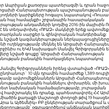
, որ Ապրիլյան քառօրյա պատերազմի և դրան հաջ
Արցախի Հանրապետության պաշտպանության բ
յողների կարիքները հոգալու նպատակով «Ռուս
յան հայ համայնքի» շրջանային հասարակական
պության անդամների կողմից 2016-ին մայիսին Ռ
ՀՀ են տեղափոխել «ՈՒԱԶ» մակնիշի երեք ավտոմե
տարկման սարքեր և զինվորական հանդերձանք:
տև նշված կազմակերպության ներկայացուցիչներ
նի ուղեկցությամբ մեկնել են Արցախի Հանրապետ
րջինիս ու ԵԿՄ նախագահ Մանվել Գրիգորյանին ե
վերը նշված գույքը՝ Արցախի Հանրապետության
ության բանակին հատկացնելու նպատակով:
Մանվել Գրիգորյաններն իրենց վստահված «ՈՒԱԶ
 ընդհանուր` 10 մլն դրամին համարժեք 1,389 ռուբլ
թյամբ ավտոմեքենաներն Արցախի Հանրապետու
ության բանակին հանձնելու փոխարեն, մի խու
հետ նախնական համաձայնությամբ, յուրացման
վ հափշտակել են դրանք, պահեստավորել ՀՀ Ար
միածին քաղաքի Մաշտոցի փողոցի թիվ 19 հասցե
Արա և Այծեմնիկ» ԲԲ ընկերության տարածքում և 
յեցողությամբ՝ օգտագործելով անձնական կարիք