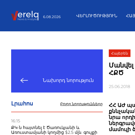
ՎԵՐԼՈՒԾՈՒԹՅՈՒՆ
ՀԱ
6.08.2026
Հայերեն
Մանվել
ՀՔԾ
Նախորդ նորություն
25.06.2018
Լրահոս
Բոլոր նորությունները
ՀՀ ԱԺ պ
քննչական
նրա որդ
16:15
ներգրավվ
ՔԿ-ն հայտնել է Ծառուկյանի և
մամուլի 
Առուստամյանի կողմից $2.5 մլն. գույքի