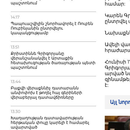
պաշտոնում
համար:
Կարեն Գ
14:17
ընտրվել 
Պապուաշվիլին շնորհավորել է Ռուբեն
Ռուբինյանին ընտրվելու
Նախաքննո
կապակցությամբ
Ավելի վա
13:51
հրաժարա
Քրիստիննե Գրիգորյանը
վերանշանակվել է Արտաքին
Հունիսի 1
հետախուզության ծառայության պետի
պաշտոնում
Գրիգորյ
արված նվ
զինամթեր
13:44
է:
Բաքվի վերաքննիչ դատարանն
անփոփոխ է թողել հայ գերիների
վերաբերյալ դատավճիռները
Այլ նո
13:30
Խաղաղության դատավարության
հերթական փուլը կարելի է համարել
ավարտված