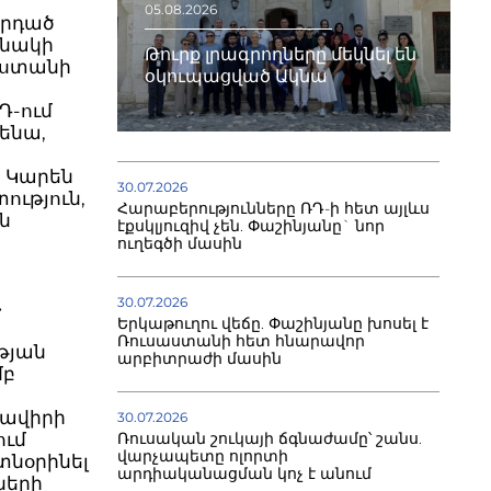
05.08.2026
որդած
անակի
Թուրք լրագրողները մեկնել են
աստանի
օկուպացված Ակնա
Դ-ում
քենա,
ը Կարեն
30.07.2026
ություն,
Հարաբերությունները ՌԴ-ի հետ այլևս
ն
էքսկլյուզիվ չեն. Փաշինյանը` նոր
ուղեգծի մասին
30.07.2026
»
Երկաթուղու վեճը. Փաշինյանը խոսել է
ի
Ռուսաստանի հետ հնարավոր
թյան
արբիտրաժի մասին
մբ
մավիրի
30.07.2026
ում
Ռուսական շուկայի ճգնաժամը՝ շանս.
վարչապետը ոլորտի
տնօրինել
արդիականացման կոչ է անում
ների