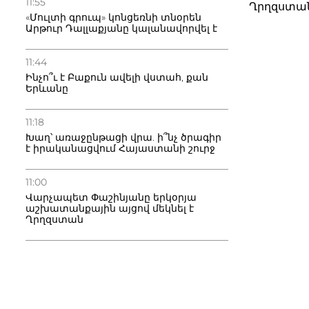
11:55
Ղրղզստա
«Մուլտի գրուպ» կոնցեռնի տնօրեն
Արթուր Դալլաքյանը կալանավորվել է
11:44
Ինչո՞ւ է Բաքուն ավելի վստահ, քան
Երևանը
11:18
Խաղ՝ առաջընթացի վրա. ի՞նչ ծրագիր
է իրականացվում Հայաստանի շուրջ
11:00
Վարչապետ Փաշինյանը երկօրյա
աշխատանքային այցով մեկնել է
Ղրղզստան