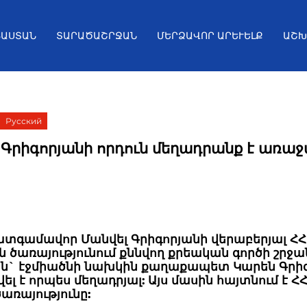
ՅԱՍՏԱՆ
ՏԱՐԱԾԱՇՐՋԱՆ
ՄԵՐՁԱՎՈՐ ԱՐԵՒԵԼՔ
ԱՇԽ
Русский
 Գրիգորյանի որդուն մեղադրանք է առաջ
ատգամավոր Մանվել Գրիգորյանի վերաբերյալ Հ
 ծառայությունում քննվող քրեական գործի շրջա
ին` էջմիածնի նախկին քաղաքապետ Կարեն Գրիգ
ել է որպես մեղադրյալ: Այս մասին հայտնում է Հ
ծառայությունը: