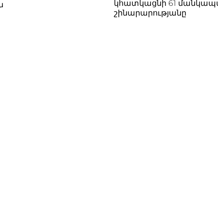
կհատկացնի 61 մանկա
ն
շինարարությանը