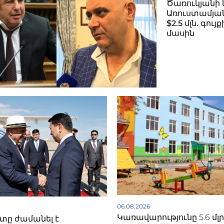
Ծառուկյանի 
Առուստամյան
$2.5 մլն. գու
մասին
06.08.2026
Կառավարությունը 5.6 մլ
ը ժամանել է