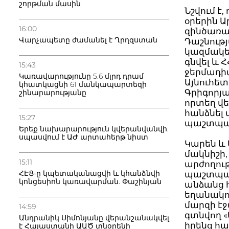
շորթման մասին
Նշվում է
օրերին 
16:00
զինծառա
Վարչապետը ժամանել է Ղրղզստան
Դաշնութ
կազմակեր
գնվել և 
15:43
ջերմադի
Կառավարությունը 5.6 մլրդ դրամ
Այնուհե
կհատկացնի 61 մանկապարտեզի
Գրիգորյա
շինարարությանը
որտեղ վե
հանձնել 
15:27
պաշտպան
Երեք նախարարություն կվերանվանվի.
սպասվում է ԱԺ արտահերթ նիստ
Կարեն և 
մակնիշի,
15:11
արժողու
ՀԷՑ-ը կպետականացվի և կհանձնվի
պաշտպան
կոնցեսիոն կառավարման. Փաշինյան
անձանց 
եղանակո
մարզի էջ
14:59
գտնվող «
Անդրանիկ Սիմոնյանը վերանշանակվել
իրենց հա
է Հայաստանի ԱԱԾ տնօրենի