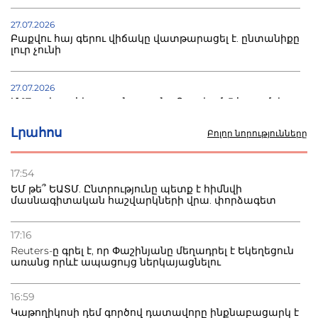
27.07.2026
Բաքվու հայ գերու վիճակը վատթարացել է. ընտանիքը
լուր չունի
27.07.2026
Մ-17 աշխարհի առաջնությունը Բաքվում. 5 հայ ըմբիշ
սկսում է պայքարը
Լրահոս
Բոլոր նորությունները
22.07.2026
Ուկրաինան հարվածել է Wildberries-ի պահեստներին,
17:54
տուժածներ կան
ԵՄ թե՞ ԵԱՏՄ. Ընտրությունը պետք է հիմնվի
մասնագիտական հաշվարկների վրա. փորձագետ
21.07.2026
Դատվածություն ունեցող միգրանտներին կարգելվի
17:16
բնակվել Ռուսաստանում
Reuters-ը գրել է, որ Փաշինյանը մեղադրել է Եկեղեցուն
առանց որևէ ապացույց ներկայացնելու
20.07.2026
Բաքվի բանտից գեներալ Մանուկյանը դիմել է
16:59
Փաշինյանին
Կաթողիկոսի դեմ գործով դատավորը ինքնաբացարկ է