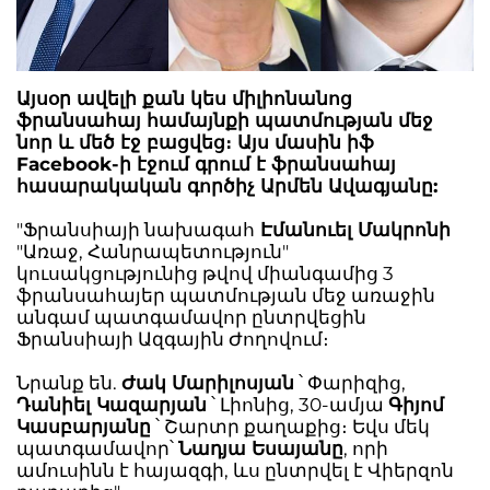
Այսօր ավելի քան կես միլիոնանոց
ֆրանսահայ համայնքի պատմության մեջ
նոր և մեծ էջ բացվեց։ Այս մասին իֆ
Facebook-ի էջում գրում է ֆրանսահայ
հասարակական գործիչ Արմեն Ավագյանը:
"Ֆրանսիայի նախագահ
Էմանուել Մակրոնի
"Առաջ, Հանրապետություն"
կուսակցությունից թվով միանգամից 3
ֆրանսահայեր պատմության մեջ առաջին
անգամ պատգամավոր ընտրվեցին
Ֆրանսիայի Ազգային Ժողովում։
Նրանք են.
Ժակ Մարիլոսյան
՝ Փարիզից,
Դանիել Կազարյան
՝ Լիոնից, 30-ամյա
Գիյոմ
Կասբարյանը
՝ Շարտր քաղաքից։ Եվս մեկ
պատգամավոր՝
Նադյա Եսայանը
, որի
ամուսինն է հայազգի, ևս ընտրվել է Վիերզոն