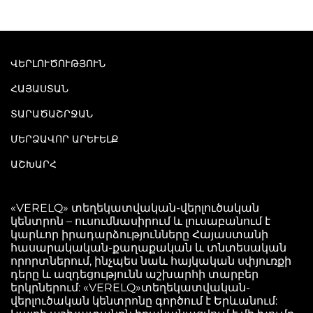
ՎԵՐԼՈՒԾՈՒԹՅՈՒՆ
ՀԱՅԱՍՏԱՆ
ՏԱՐԱԾԱՇՐՋԱՆ
ՄԵՐՁԱՎՈՐ ԱՐԵՒԵԼՔ
ԱՇԽԱՐՀ
«VERELQ» տեղեկատվական-վերլուծական
կենտրոն – ուսումնասիրում և լուսաբանում է
կարևոր իրադարձությունները Հայաստանի
հասարակական-քաղաքական և տնտեսական
որորտներում, ինչպես նաև հայկական սփյուռքի
դերը և ազդեցությունն աշխարհի տարբեր
երկրներում: «VERELQ»տեղեկատվական-
վերլուծական կենտրոնը գործում է Երևանում: