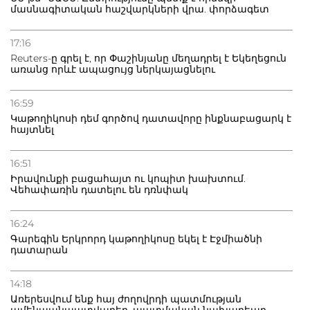
մասնագիտական հաշվարկների վրա. փորձագետ
20.07.2026
Բաքվի բանտից գեներալ Մանուկյանը դիմել է
17:16
Փաշինյանին
Reuters-ը գրել է, որ Փաշինյանը մեղադրել է Եկեղեցուն
առանց որևէ ապացույց ներկայացնելու
16:59
Կաթողիկոսի դեմ գործով դատավորը ինքնաբացարկ է
հայտնել
16:51
Իրավունքի բացահայտ ու կոպիտ խախտում.
Վեհափառին դատելու են դռնփակ
16:24
Գարեգին Երկրորդ կաթողիկոսը եկել է Էջմիածնի
դատարան
14:18
Առերեսվում ենք հայ ժողովրդի պատմության
ամենաանպատվաբեր, պատմական նախադեպը