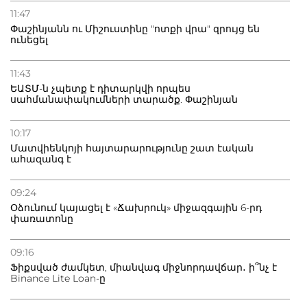
11:47
Փաշինյանն ու Միշուստինը "ոտքի վրա" զրույց են
ունեցել
11:43
ԵԱՏՄ-ն չպետք է դիտարկվի որպես
սահմանափակումների տարածք. Փաշինյան
10:17
Մատվիենկոյի հայտարարությունը շատ էական
ահազանգ է
09:24
Օձունում կայացել է «Ճախրուկ» միջազգային 6-րդ
փառատոնը
09:16
Ֆիքսված ժամկետ, միանվագ միջնորդավճար․ ի՞նչ է
Binance Lite Loan-ը