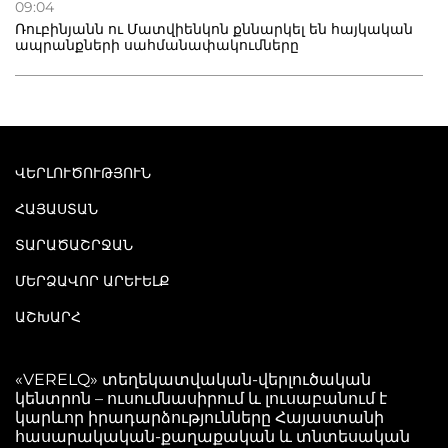
09:04
Ռուբինյանն ու Մատվիենկոն քննարկել են հայկական
ապրանքների սահմանափակումները
ՎԵՐԼՈՒԾՈՒԹՅՈՒՆ
ՀԱՅԱՍՏԱՆ
ՏԱՐԱԾԱՇՐՋԱՆ
ՄԵՐՁԱՎՈՐ ԱՐԵՒԵԼՔ
ԱՇԽԱՐՀ
«VERELQ» տեղեկատվական-վերլուծական
կենտրոն – ուսումնասիրում և լուսաբանում է
կարևոր իրադարձությունները Հայաստանի
հասարակական-քաղաքական և տնտեսական