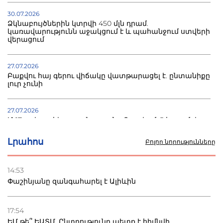
30.07.2026
Ձկնաբույծներին կտրվի 450 մլն դրամ.
կառավարությունն աջակցում է և պահանջում ստվերի
վերացում
27.07.2026
Բաքվու հայ գերու վիճակը վատթարացել է. ընտանիքը
լուր չունի
27.07.2026
Մ-17 աշխարհի առաջնությունը Բաքվում. 5 հայ ըմբիշ
սկսում է պայքարը
Լրահոս
Բոլոր նորությունները
22.07.2026
Ուկրաինան հարվածել է Wildberries-ի պահեստներին,
14:53
տուժածներ կան
Փաշինյանը զանգահարել է Ալիևին
21.07.2026
Դատվածություն ունեցող միգրանտներին կարգելվի
17:54
բնակվել Ռուսաստանում
ԵՄ թե՞ ԵԱՏՄ. Ընտրությունը պետք է հիմնվի