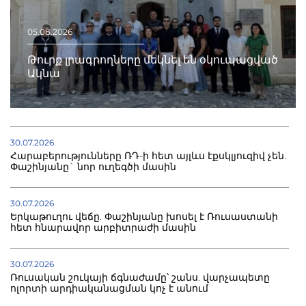
05.08.2026
Թուրք լրագրողները մեկնել են օկուպացված
Ակնա
30.07.2026
Հարաբերությունները ՌԴ-ի հետ այլևս էքսկլյուզիվ չեն.
Փաշինյանը` նոր ուղեգծի մասին
30.07.2026
Երկաթուղու վեճը. Փաշինյանը խոսել է Ռուսաստանի
հետ հնարավոր արբիտրաժի մասին
30.07.2026
Ռուսական շուկայի ճգնաժամը՝ շանս. վարչապետը
ոլորտի արդիականացման կոչ է անում