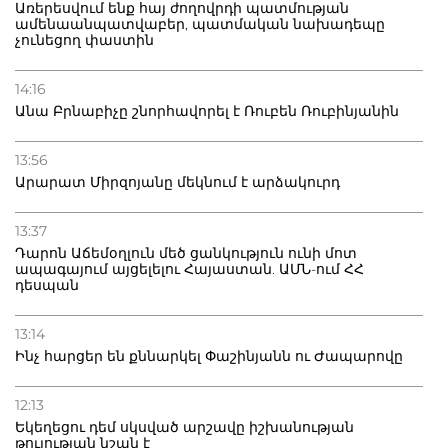
Առերեսվում ենք հայ ժողովրդի պատմության
ամենաանպատվաբեր, պատմական նախադեպը
չունեցող փաստին
14:16
Անա Բրնաբիչը շնորհավորել է Ռուբեն Ռուբինյանին
13:56
Արարատ Միրզոյանը մեկնում է արձակուրդ
13:37
Դարոն Աճեմօղլուն մեծ ցանկություն ունի մոտ
ապագայում այցելելու Հայաստան. ԱՄՆ-ում ՀՀ
դեսպան
13:14
Ինչ հարցեր են քննարկել Փաշինյանն ու Ժապարովը
12:13
Եկեղեցու դեմ սկսված արշավը իշխանության
թուլության նշան է