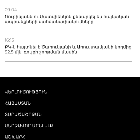
09:04
Ռուբինյանն ու Մատվիենկոն քննարկել են հայկական
ապրանքների սահմանափակումները
16:15
ՔԿ-ն հայտնել է Ծառուկյանի և Առուստամյանի կողմից
$2.5 մլն. գույքի շորթման մասին
ՎԵՐԼՈՒԾՈՒԹՅՈՒՆ
ՀԱՅԱՍՏԱՆ
ՏԱՐԱԾԱՇՐՋԱՆ
ՄԵՐՁԱՎՈՐ ԱՐԵՒԵԼՔ
ԱՇԽԱՐՀ