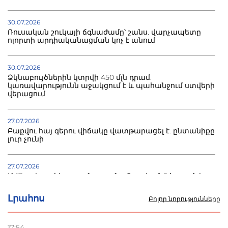
30.07.2026
Ռուսական շուկայի ճգնաժամը՝ շանս. վարչապետը
ոլորտի արդիականացման կոչ է անում
30.07.2026
Ձկնաբույծներին կտրվի 450 մլն դրամ.
կառավարությունն աջակցում է և պահանջում ստվերի
վերացում
27.07.2026
Բաքվու հայ գերու վիճակը վատթարացել է. ընտանիքը
լուր չունի
27.07.2026
Մ-17 աշխարհի առաջնությունը Բաքվում. 5 հայ ըմբիշ
սկսում է պայքարը
Լրահոս
Բոլոր նորությունները
22.07.2026
Ուկրաինան հարվածել է Wildberries-ի պահեստներին,
17:54