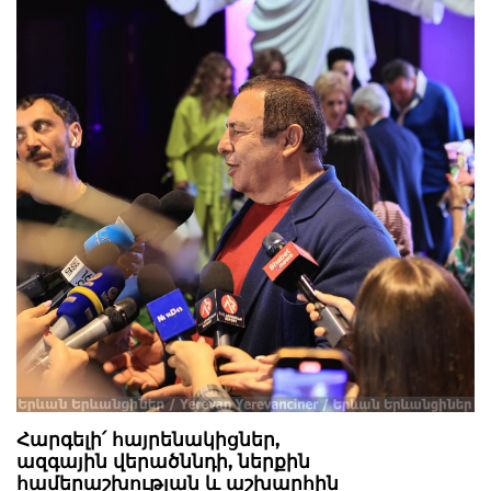
Հարգելի՛ հայրենակիցներ,
ազգային վերածննդի, ներքին
համերաշխության և աշխարհին