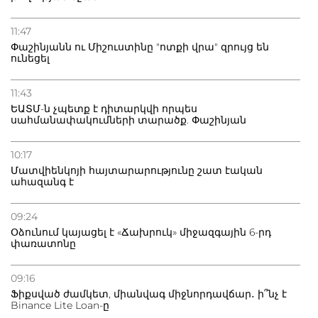
11:47
Փաշինյանն ու Միշուստինը "ոտքի վրա" զրույց են
ունեցել
11:43
ԵԱՏՄ-ն չպետք է դիտարկվի որպես
սահմանափակումների տարածք. Փաշինյան
10:17
Մատվիենկոյի հայտարարությունը շատ էական
ահազանգ է
09:24
Օձունում կայացել է «Ճախրուկ» միջազգային 6-րդ
փառատոնը
09:16
Ֆիքսված ժամկետ, միանվագ միջնորդավճար․ ի՞նչ է
Binance Lite Loan-ը