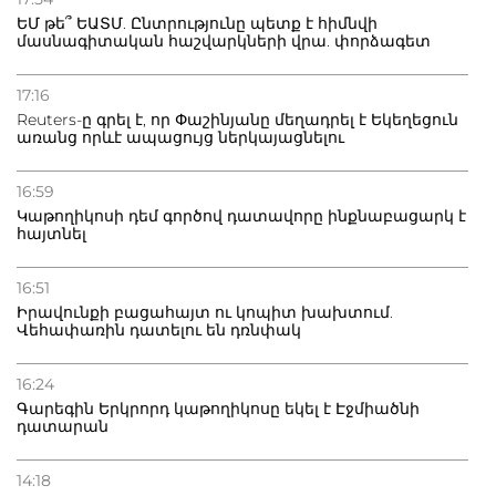
տուժածներ կան
ԵՄ թե՞ ԵԱՏՄ. Ընտրությունը պետք է հիմնվի
մասնագիտական հաշվարկների վրա. փորձագետ
21.07.2026
Դատվածություն ունեցող միգրանտներին կարգելվի
17:16
բնակվել Ռուսաստանում
Reuters-ը գրել է, որ Փաշինյանը մեղադրել է Եկեղեցուն
առանց որևէ ապացույց ներկայացնելու
20.07.2026
Բաքվի բանտից գեներալ Մանուկյանը դիմել է
16:59
Փաշինյանին
Կաթողիկոսի դեմ գործով դատավորը ինքնաբացարկ է
հայտնել
16:51
Իրավունքի բացահայտ ու կոպիտ խախտում.
Վեհափառին դատելու են դռնփակ
16:24
Գարեգին Երկրորդ կաթողիկոսը եկել է Էջմիածնի
դատարան
14:18