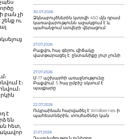
նչպես
գործը
30.07.2026
ի բան չի
Ձկնաբույծներին կտրվի 450 մլն դրամ.
 շենք ու
կառավարությունն աջակցում է և
յալ
պահանջում ստվերի վերացում
կսելուց
27.07.2026
Բաքվու հայ գերու վիճակը
վատթարացել է. ընտանիքը լուր չունի
27.07.2026
ւմ։
Մ-17 աշխարհի առաջնությունը
նվում է։
Բաքվում. 5 հայ ըմբիշ սկսում է
պայքարը
տնվում։
կրկին
22.07.2026
Ուկրաինան հարվածել է Wildberries-ի
դ է
պահեստներին, տուժածներ կան
րձ են
յան հետ,
նակավոր
21.07.2026
Դատվածություն ունեցող