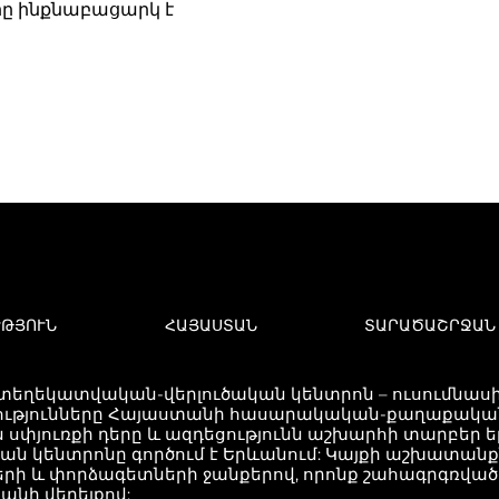
ը ինքնաբացարկ է
ՒԹՅՈՒՆ
ՀԱՅԱՍՏԱՆ
ՏԱՐԱԾԱՇՐՋԱՆ
 տեղեկատվական-վերլուծական կենտրոն – ուսումնասիր
ւթյունները Հայաստանի հասարակական-քաղաքական 
 սփյուռքի դերը և ազդեցությունն աշխարհի տարբեր 
կան կենտրոնը գործում է Երևանում: Կայքի աշխատան
երի և փորձագետների ջանքերով, որոնք շահագրգռվ
անի վերելքով: