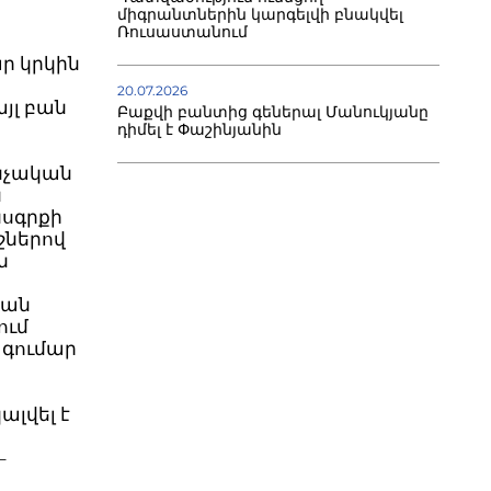
միգրանտներին կարգելվի բնակվել
Ռուսաստանում
ր կրկին
20.07.2026
յլ բան
Բաքվի բանտից գեներալ Մանուկյանը
դիմել է Փաշինյանին
ննչական
ն
նսգրքի
շներով
ն
յան
ում
 գումար
լվել է
բ
–