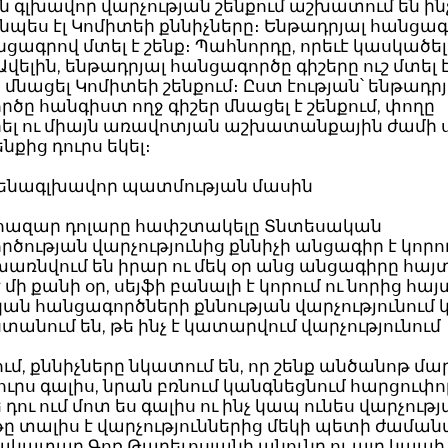
ն գլխավոր վարչության շենքում աշխատում են ի
յնպես էլ Կոմիտեի քննիչները։ Ենթադրյալ հանցա
նցագրով մտել է շենք։ Պահնորդը, որեւէ կասկածել
Ավելին, ենթադրյալ հանցագործը գիշերը ուշ մտել է
ր մնացել Կոմիտեի շենքում։ Ըստ էության՝ ենթադր
ծը հանգիստ ողջ գիշեր մնացել է շենքում, փողը
ել ու միայն առավոտյան աշխատանքային ժամի ս
նքից դուրս եկել։
ենագլխավոր պատմության մասին
0 հազար դոլարը հափշտակելը Տնտեսական
ծության վարչությունից քննիչի անցագիր է կորո
խառնվում են իրար ու մեկ օր անց անցագիրը հայտ
 մի քանի օր, սեյֆի բանալի է կորում ու նորից հայ
ն հանցագործների քննության վարչությունում 
անում են, թե ինչ է կատարվում վարչությունում
ում, քննիչները նկատում են, որ շենք անծանոթ մար
ուրս գալիս, նրան բռնում կանգնեցնում հարցուփո
 դու ում մոտ ես գալիս ու ինչ կապ ունես վարչութ
ը տալիս է վարչություններից մեկի պետի ժամա
կատար Գոռ Թադեւոսյանի անունը ու այդ կապի