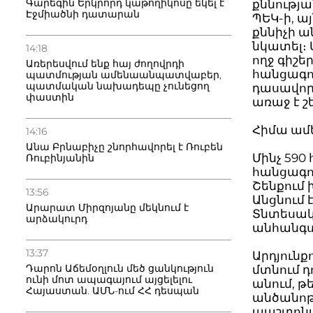
Գարեգին Երկրորդ կաթողիկոսը եկել է
քննությա
Էջմիածնի դատարան
ՊԵԿ-ի, ա
քննիչի ա
նկատել։ 
14:18
ողջ գիշե
Առերեսվում ենք հայ ժողովրդի
հանցագոր
պատմության ամենաանպատվաբեր,
պատմական նախադեպը չունեցող
դասավոր
փաստին
առաջ է շե
Հիմա ամ
14:16
Անա Բրնաբիչը շնորհավորել է Ռուբեն
Մինչ 59
Ռուբինյանին
հանցագոր
Շենքում 
13:56
Անցնում է
Արարատ Միրզոյանը մեկնում է
Տնտեսակա
արձակուրդ
անհանգստ
13:37
Արդյունք
Դարոն Աճեմօղլուն մեծ ցանկություն
մտնում դ
ունի մոտ ապագայում այցելելու
անում, թե
Հայաստան. ԱՄՆ-ում ՀՀ դեսպան
անծանոթ
պաշտոնա