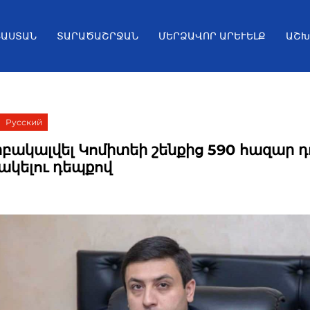
ՅԱՍՏԱՆ
ՏԱՐԱԾԱՇՐՋԱՆ
ՄԵՐՁԱՎՈՐ ԱՐԵՒԵԼՔ
ԱՇԽ
Русский
երբակալվել Կոմիտեի շենքից 590 հազար դ
կելու դեպքով