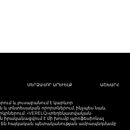
ՄԵՐՁԱՎՈՐ ԱՐԵՒԵԼՔ
ԱՇԽԱՐՀ
ում և լուսաբանում է կարևոր
և տնտեսական որորտներում, ինչպես նաև
երկրներում: «VERELQ»տեղեկատվական-
քն իրականացվում է մի խումբ պրոֆեսիոնալ
ած են հայկական պետականության ամրապնդմամբ