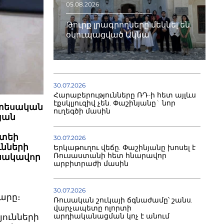
05.08.2026
Թուրք լրագրողները մեկնել են
օկուպացված Ակնա
30.07.2026
Հարաբերությունները ՌԴ-ի հետ այլևս
էքսկլյուզիվ չեն. Փաշինյանը` նոր
նտեսական
ուղեգծի մասին
յան
իտեի
30.07.2026
ւնների
Երկաթուղու վեճը. Փաշինյանը խոսել է
Ռուսաստանի հետ հնարավոր
անակավոր
արբիտրաժի մասին
30.07.2026
լարը։
Ռուսական շուկայի ճգնաժամը՝ շանս.
վարչապետը ոլորտի
արդիականացման կոչ է անում
յունների