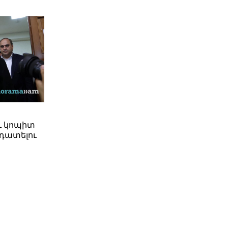
ւ կոպիտ
դատելու