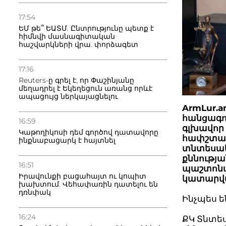
17:54
ԵՄ թե՞ ԵԱՏՄ. Ընտրությունը պետք է
հիմնվի մասնագիտական
հաշվարկների վրա. փորձագետ
17:16
Reuters-ը գրել է, որ Փաշինյանը
մեղադրել է Եկեղեցուն առանց որևէ
ապացույց ներկայացնելու
ArmLur.
հանցագոր
16:59
գլխավոր 
Կաթողիկոսի դեմ գործով դատավորը
հափշտակ
ինքնաբացարկ է հայտնել
տնտեսակ
քննությ
16:51
պաշտոնա
Իրավունքի բացահայտ ու կոպիտ
կատարվա
խախտում. Վեհափառին դատելու են
դռնփակ
Ինչպես ե
16:24
ՔԿ Տնտե