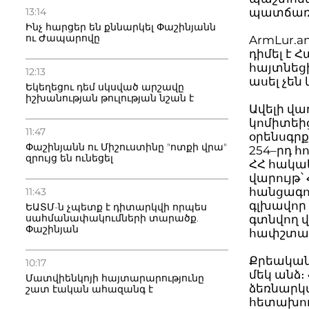
13:14
պատճառո
Ինչ հարցեր են քննարկել Փաշինյանն
ու Ժապարովը
ArmLur.a
դիմել է
հայտնեց
12:13
ասել չեն
Եկեղեցու դեմ սկսված արշավը
իշխանության թուլության նշան է
Ավելի վա
կոմիտեի
11:47
օրենսգրք
Փաշինյանն ու Միշուստինը "ոտքի վրա"
254–րդ հ
զրույց են ունեցել
ՀՀ հակա
վարույթ
հանցագոր
11:43
գլխավոր
ԵԱՏՄ-ն չպետք է դիտարկվի որպես
սահմանափակումների տարածք.
գտնվող 
Փաշինյան
հափշտակ
Քրեական
10:17
մեկ անձ։
Մատվիենկոյի հայտարարությունը
ձեռնարկ
շատ էական ահազանգ է
հետախու