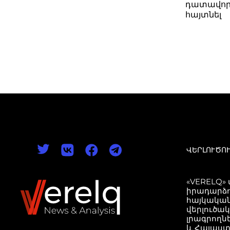
դատավոր
հայտնել
ՎԵՐԼՈՒԾՈ
«VERELQ»
իրադարձո
հայկական
վերլուծա
լրագրողն
և Հայաստ