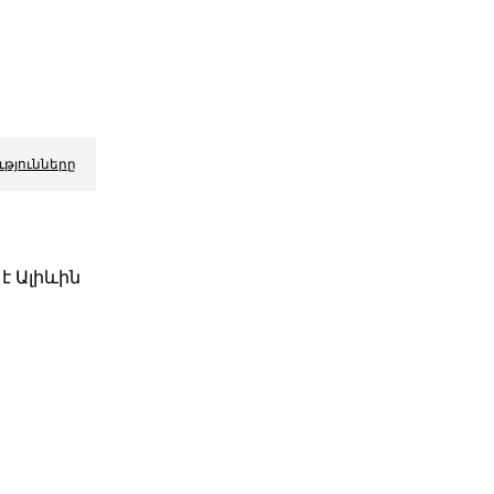
ւթյունները
է Ալիևին