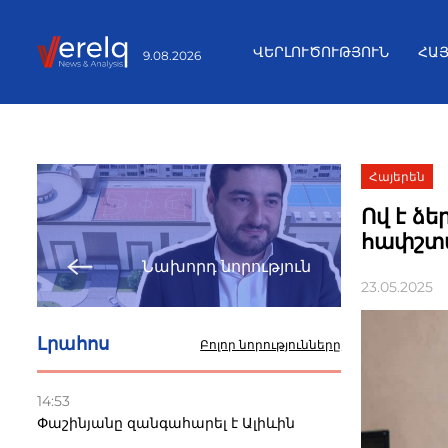
ՎԵՐԼՈՒԾՈՒԹՅՈՒՆ
ՀԱ
9.08.2026
Հայերեն
Ով է ձ
հափշտա
Նախորդ նորություն
23.05.2025
Լրահոս
Բոլոր նորությունները
14:53
Փաշինյանը զանգահարել է Ալիևին