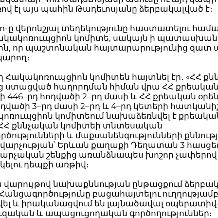
վ էլ այս պահին Թադեւոսյանը ձերբակալված է։
m-ը վերոնշյալ տեղեկությունը հաստատելու համա
 Հակակոռուպցիոն կոմիտե, սակայն ի պատասխան
ին, որ պաշտոնական հայտարարությունից զատ ա
 կարող։
ղ Հակակոռուպցիոն կոմիտեն հայտնել էր․ «ՀՀ ք
ց ստացված հաղորդման հիման վրա ՀՀ քրեակա
ի 446–րդ հոդվածի 2–րդ մասի և ՀՀ քրեական օրե
ոդվածի 3–րդ մասի 2–րդ և 4–րդ կետերի հատկանի
կոռուպցիոն կոմիտեում նախաձեռնվել է քրեակա
՝ ՀՀ քննչական կոմիտեի տնտեսական
ծությունների և մաքսանենգությունների քննութ
 վարչության՝ Երևան քաղաքի Դեղատան 3 հասցե
վարչական շենքից առանձնապես խոշոր չափերով
ելու դեպքի առթիվ։
 վարույթով նախաքննության ընթացքում ձերբակա
 Հանցագործությունը բացահայտելու ուղղությամ
վել և իրականացվում են լայնածավալ օպերատիվ
զական և ապացուցողական գործողություններ։