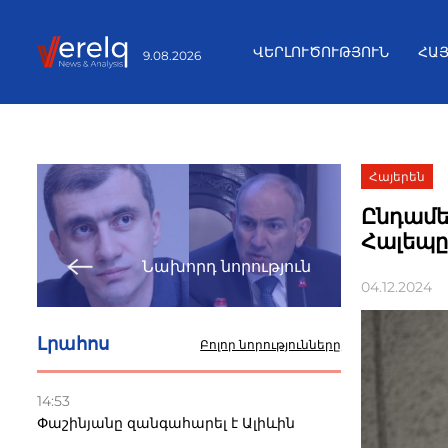
ՎԵՐԼՈՒԾՈՒԹՅՈՒՆ
ՀԱ
9.08.2026
Հայերեն
Ընդամե
Հալեպը
Նախորդ նորություն
04.12.2024
Լրահոս
Բոլոր նորությունները
14:53
Փաշինյանը զանգահարել է Ալիևին