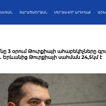
ՅԱՍՏԱՆ
ՏԱՐԱԾԱՇՐՋԱՆ
ՄԵՐՁԱՎՈՐ ԱՐԵՒԵԼՔ
ԱՇԽ
նը 3 օրում Թուրքիայի ահաբեկիչները գ
. Երևանից Թուրքիայի սահման 24,5կմ է