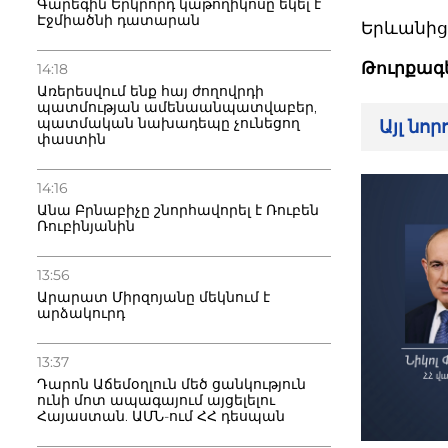
Գարեգին Երկրորդ կաթողիկոսը եկել է
Էջմիածնի դատարան
Երևանից 
Թուրքագ
14:18
Առերեսվում ենք հայ ժողովրդի
պատմության ամենաանպատվաբեր,
պատմական նախադեպը չունեցող
Այլ նո
փաստին
14:16
Անա Բրնաբիչը շնորհավորել է Ռուբեն
Ռուբինյանին
13:56
Արարատ Միրզոյանը մեկնում է
արձակուրդ
13:37
Դարոն Աճեմօղլուն մեծ ցանկություն
ունի մոտ ապագայում այցելելու
Հայաստան. ԱՄՆ-ում ՀՀ դեսպան