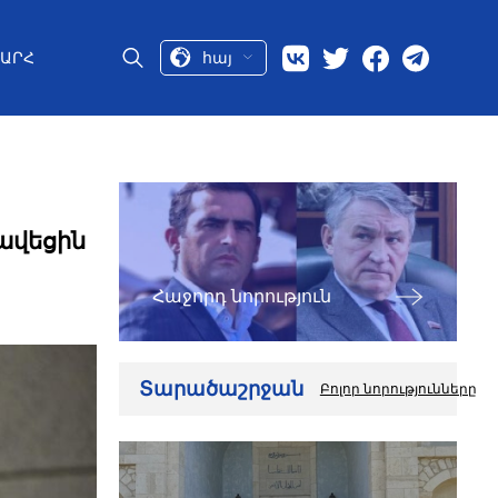
հայ
ԱՐՀ
րավեցին
Հաջորդ նորություն
Տարածաշրջան
Բոլոր նորությունները