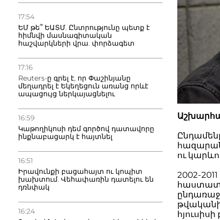
17:54
ԵՄ թե՞ ԵԱՏՄ. Ընտրությունը պետք է
հիմնվի մասնագիտական
հաշվարկների վրա. փորձագետ
17:16
Reuters-ը գրել է, որ Փաշինյանը
մեղադրել է Եկեղեցուն առանց որևէ
ապացույց ներկայացնելու
Աշխարհ
16:59
Կաթողիկոսի դեմ գործով դատավորը
Ընդամենը
ինքնաբացարկ է հայտնել
հազարան
ու կարևո
16:51
Իրավունքի բացահայտ ու կոպիտ
2002-201
խախտում. Վեհափառին դատելու են
հաստատմ
դռնփակ
ընդառաջ 
թվականից
16:24
հյուսիս