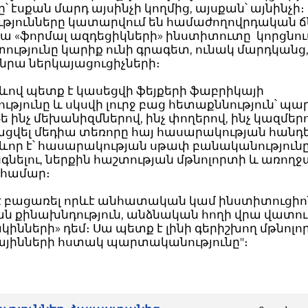
ը՝ էսքան մարդ այսինչի կողմից, այսքան՝ այնինչի։
թյունները կատարվում են համաժողովրդական ճ
 «ֆորմալ ազդեցիկների» ինստիտուտը կորցնում
տությունը կարիք ունի գրագետ, ունակ մարդկանց, ա
նրա ներկայացուցիչների։
ձևով պետք է կասեցվի ֆեյքերի ֆաբրիկայի
ությունը և սկսվի լուրջ բաց հետաքննություն՝ պար
ե ինչ մեխանիզմներով, ինչ փողերով, ինչ կազմերո
ցվել մեդիա տեռորը հայ հասարակության հանդ
ևոր է՝ հասարակության սթափ բանականություն
նելու, ներքին հաշտության մթնոլորտի և առողջ
 համար։
 է բացառել որևէ անհատական կամ ինստիտուցիոն
 քինախնդություն, անձնական հողի վրա վատութ
կինների» դեմ։ Սա պետք է լինի գերիշխող մթնոլո
ժայինների հստակ պարտականությունը"։