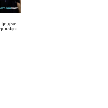
ւ կոպիտ
դատելու