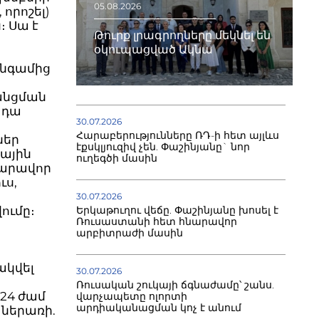
05.08.2026
որոշել)
։ Սա է
Թուրք լրագրողները մեկնել են
օկուպացված Ակնա
անգամից
անցման
 դա
30.07.2026
Հարաբերությունները ՌԴ-ի հետ այլևս
ներ
էքսկլյուզիվ չեն. Փաշինյանը` նոր
քային
ուղեգծի մասին
հնարավոր
ւս,
30.07.2026
ումը։
Երկաթուղու վեճը. Փաշինյանը խոսել է
Ռուսաստանի հետ հնարավոր
արբիտրաժի մասին
ակվել
30.07.2026
Ռուսական շուկայի ճգնաժամը՝ շանս.
 24 ժամ
վարչապետը ոլորտի
արդիականացման կոչ է անում
 ներառի.