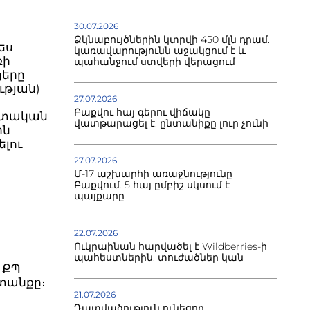
30.07.2026
Ձկնաբույծներին կտրվի 450 մլն դրամ.
ես
կառավարությունն աջակցում է և
ռի
պահանջում ստվերի վերացում
ցերը
ւթյան)
27.07.2026
Բաքվու հայ գերու վիճակը
ետական
վատթարացել է. ընտանիքը լուր չունի
ին
ելու
27.07.2026
Մ-17 աշխարհի առաջնությունը
Բաքվում. 5 հայ ըմբիշ սկսում է
պայքարը
22.07.2026
Ուկրաինան հարվածել է Wildberries-ի
պահեստներին, տուժածներ կան
 ՔՊ
տանքը։
21.07.2026
Դատվածություն ունեցող