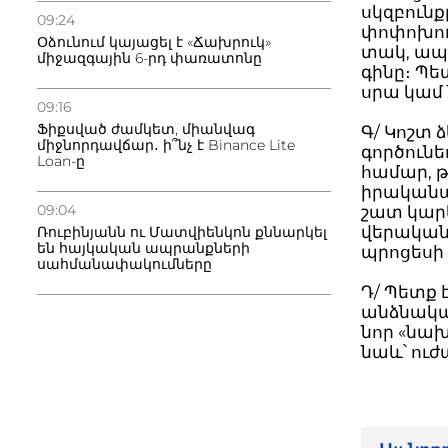
սկզբունք
09:24
փոփոխու
Օձունում կայացել է «Ճախրուկ»
տակ, ապա
միջազգային 6-րդ փառատոնը
գինը։ Պե
սրա կամ 
09:16
Ֆիքսված ժամկետ, միանվագ
Գ/ Կոշտ 
միջնորդավճար․ ի՞նչ է Binance Lite
գործունե
Loan-ը
համար, թ
իրականա
09:04
շատ կար
վերականգ
Ռուբինյանն ու Մատվիենկոն քննարկել
են հայկական ապրանքների
պրոցեսի
սահմանափակումները
Դ/ Պետք
անձնական
նոր «նախ
նաև՝ ու