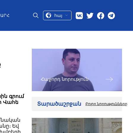
հայ
ԱՐՀ
ք
Հաջորդ նորություն
ին գրում
տ Վահե
Տարածաշրջան
Բոլոր նորությունները
իմնական
նը։ Եվ
 խմբերի