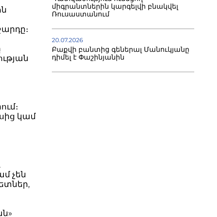
միգրանտներին կարգելվի բնակվել
ոն
Ռուսաստանում
ջարդը։
20.07.2026
ը
Բաքվի բանտից գեներալ Մանուկյանը
դիմել է Փաշինյանին
ության
րում։
սից կամ
ւ
մ չեն
ետներ,
ան»