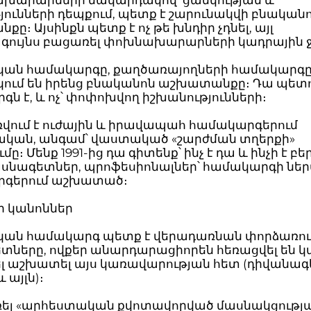
ախարարների մակարդակով՝ ցանկության և
յունների դեպքում, պետք է շարունակվի բնական
ը։ Այսինքն պետք է ոչ թե խնդիր չդնել, այլ
գույնս բացառել փոխնախարարների կադրային 
կան համակարգը, քաղծառայողների համակարգ
կում են իրենց բնականոն աշխատանքը։ Դա պետ
ն է, և ոչ՝ փոփոխվող իշխանությունների։
ռվում է ուժային և իրավապահ համակարգերում
ան, անգամ՝ վաստակած «շարժման տղերքի»
ը։ Մենք 1991-ից դա գիտենք՝ ինչ է դա և ինչի է բե
ասնագետներ, պրոֆեսիոնալներ՝ համակարգի ներ
գերում աշխատած։
ի կանոններ
կան համակարգ պետք է վերադառնան փորձառո
տները, ովքեր անարդարացիորեն հեռացվել են կա
լ աշխատել այս կառավարության հետ (դիվանագ
 այլն)։
ռել «արհեստական քվոտավորված մասնակցությ