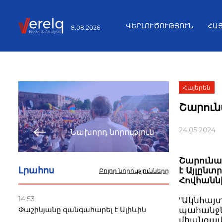
ՎԵՐԼՈՒԾՈՒԹՅՈՒՆ
ՀԱ
8.08.2026
Հայերեն
Շարուն
24.05.2024
Նախորդ նորություն
Շարունակ
Լրահոս
է Այլըն
Բոլոր նորությունները
Հովհանն
14:53
"Ակնհայ
Փաշինյանը զանգահարել է Ալիևին
պահանջն
միանգամա