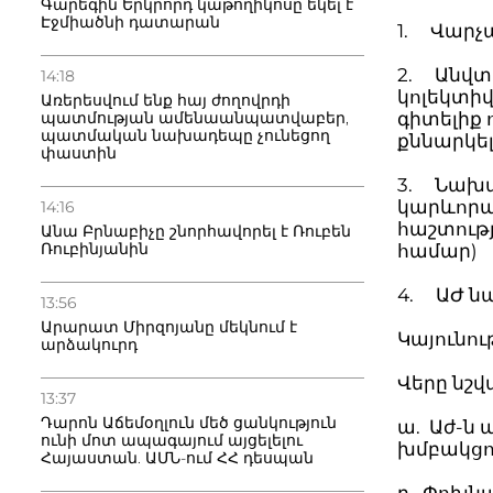
Գարեգին Երկրորդ կաթողիկոսը եկել է
Էջմիածնի դատարան
1. Վարչ
2. Անվտ
14:18
կոլեկտի
Առերեսվում ենք հայ ժողովրդի
պատմության ամենաանպատվաբեր,
գիտելիք 
պատմական նախադեպը չունեցող
քննարկել
փաստին
3. Նախա
կարևորա
14:16
հաշտությ
Անա Բրնաբիչը շնորհավորել է Ռուբեն
Ռուբինյանին
համար)
4. ԱԺ ն
13:56
Արարատ Միրզոյանը մեկնում է
Կայունո
արձակուրդ
Վերը նշ
13:37
Դարոն Աճեմօղլուն մեծ ցանկություն
ա. Աժ-ն
ունի մոտ ապագայում այցելելու
խմբակցո
Հայաստան. ԱՄՆ-ում ՀՀ դեսպան