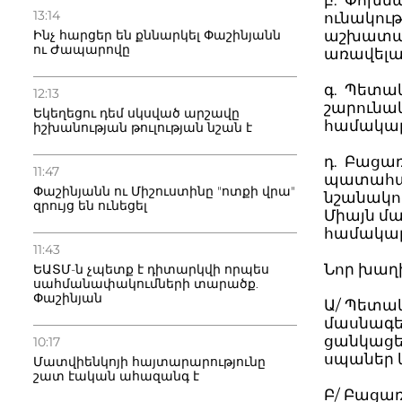
բ. Փոխն
13:14
ունակութ
Ինչ հարցեր են քննարկել Փաշինյանն
աշխատանք
ու Ժապարովը
առավելա
գ. Պետա
12:13
շարունա
Եկեղեցու դեմ սկսված արշավը
համակարգ
իշխանության թուլության նշան է
դ. Բացա
11:47
պատահակ
Փաշինյանն ու Միշուստինը "ոտքի վրա"
նշանակում
զրույց են ունեցել
Միայն մ
համակար
11:43
Նոր խաղ
ԵԱՏՄ-ն չպետք է դիտարկվի որպես
սահմանափակումների տարածք.
Փաշինյան
Ա/ Պետա
մասնագե
ցանկացե
10:17
սպաներ և
Մատվիենկոյի հայտարարությունը
շատ էական ահազանգ է
Բ/ Բացա