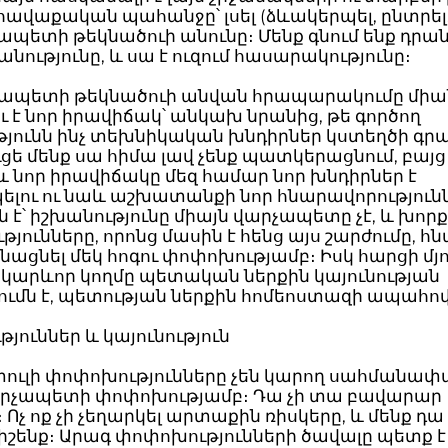
ավաքական պահանջը՝ լսել (ձևակերպել, ընտրել, 
ապետի թեկնածուի անունը։ Մենք գնում ենք դրան
ությունը, և սա է ուզում հասարակությունը։
չապետի թեկնածուի անվան հրապարակումը մի
ւ է նոր իրավիճակ՝ անկախ նրանից, թե գործող
թյունն ինչ տեխնիկական խնդիրներ կստեղծի գր
ուցե մենք սա հիմա լավ չենք պատկերացնում, բայց
է, և նոր իրավիճակը մեզ համար նոր խնդիրներ է
ելու ու նաև աշխատանքի նոր հնարավորություն
յն է՝ իշխանությունը միայն վարչապետը չէ, և խոր
յունները, որոնց մասին է հենց այս շարժումը, 
նացնել մեկ հոգու փոփոխությամբ։ Իսկ հարցի մյո
 կարևոր կողմը պետական ներքին կայունության
ւմն է, պետության ներքին հոմեոստազի ապահով
յուններ և կայունություն
փուլի փոփոխությունները չեն կարող սահմանափ
արչապետի փոփոխությամբ։ Դա չի տա բավարար
։ Ոչ ոք չի չեղարկել արտաքին ռիսկերը, և մենք դա
իշենք։ Արագ փոփոխությունների ծավալը պետք է