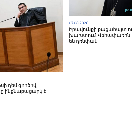
07.08.2026
Իրավունքի բացահայտ ո
խախտում. Վեհափառին 
են դռնփակ
սի դեմ գործով
ը ինքնաբացարկ է