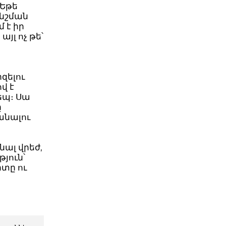
 Եթե
նշման
 է իր
յլ ոչ թե՝
զելու
վ է
եպ։ Սա
ը
անալու
ալ վրեժ,
յուն՝
րտը ու