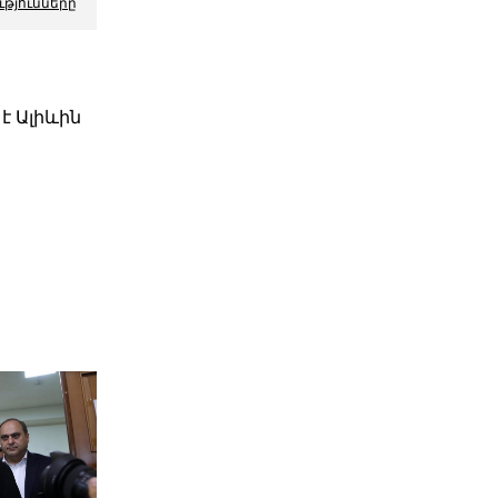
ւթյունները
է Ալիևին