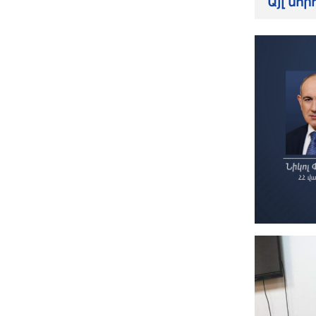
Այլ նո