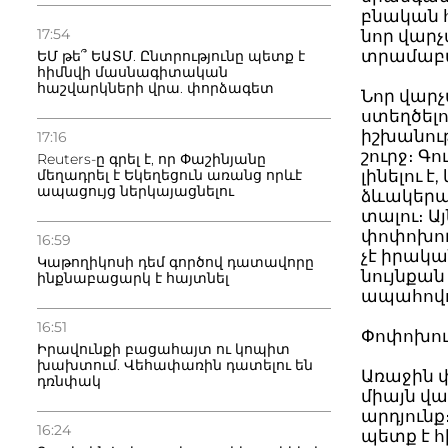
բնական հ
17:54
նոր վարչ
տրամաբան
ԵՄ թե՞ ԵԱՏՄ. Ընտրությունը պետք է
հիմնվի մասնագիտական
հաշվարկների վրա. փորձագետ
Նոր վար
ստեղծելո
իշխանու
17:16
շուրջ։ Գ
Reuters-ը գրել է, որ Փաշինյանը
մեղադրել է Եկեղեցուն առանց որևէ
լինելու 
ապացույց ներկայացնելու
ձևակերպ
տալու։ Ա
փոփոխութ
16:59
չէ իրակա
Կաթողիկոսի դեմ գործով դատավորը
նույնքան
ինքնաբացարկ է հայտնել
ապահովո
16:51
Փոփոխութ
Իրավունքի բացահայտ ու կոպիտ
խախտում. Վեհափառին դատելու են
Առաջին 
դռնփակ
միայն վ
արդյունք
16:24
պետք է հ