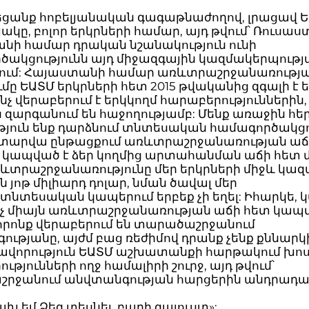
նեցանք հոբելյանական գագաթնաժողով, լրացավ 
կը, բոլոր երկրների համար, այդ թվում՝ Ռուսաս
նի համար դրական նշանակություն ունի
ծակցությունն այդ միջազգային կազմակերպությ
ում: Հայաստանի համար առևտրաշրջանառությ
մը ԵԱՏՄ երկրների հետ 2015 թվականից զգալի է եղ
նչ վերաբերում է երկկողմ հարաբերություններին
 զարգանում են հաջողությամբ: Մենք առաջին հե
ւթյուն ենք դարձնում տնտեսական համագործակցո
տարվա ընթացքում առևտրաշրջանառության աճը
չը կապված է ձեր կողմից արտահանման աճի հետ 
ռևտրաշրջանառությունը մեր երկրների միջև կազմ
ն յոթ միլիարդ դոլար, նման ծավալ մեր
նտեսական կապերում երբեք չի եղել: Իհարկե, 
ոչ միայն առևտրաշրջանառության աճի հետ կապ
 որոնք վերաբերում են տարածաշրջանում
ւթյանը, այժմ բաց ռեժիմով դրանք չենք քննարկի
ավորություն ԵԱՏՄ աշխատանքի հարթակում խոսե
ւթյունների ողջ համալիրի շուրջ, այդ թվում՝
րջանում անվտանգության հարցերին անդրադա
խ եմ Ձեզ տեսնել, բարի գալուստ»: