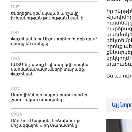
12:13
Իր հերթի
Եկեղեցու դեմ սկսված արշավը
Վլադիմիր
իշխանության թուլության նշան է
հայտնել
բարձրագ
11:47
կազմակեր
Փաշինյանն ու Միշուստինը "ոտքի վրա"
դեկտեմբե
զրույց են ունեցել
որոնք պ
քննարկել
երկկողմ 
11:43
տարածաշ
ԵԱՏՄ-ն չպետք է դիտարկվի որպես
սահմանափակումների տարածք.
Փաշինյան
Ես ևս ու
10:17
Մատվիենկոյի հայտարարությունը
շատ էական ահազանգ է
Այլ նո
09:24
Օձունում կայացել է «Ճախրուկ»
միջազգային 6-րդ փառատոնը