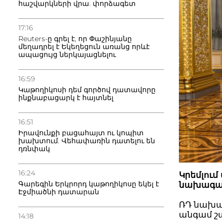
հաշվարկների վրա. փորձագետ
17:16
Reuters-ը գրել է, որ Փաշինյանը
մեղադրել է Եկեղեցուն առանց որևէ
ապացույց ներկայացնելու
16:59
Կաթողիկոսի դեմ գործով դատավորը
ինքնաբացարկ է հայտնել
16:51
Իրավունքի բացահայտ ու կոպիտ
խախտում. Վեհափառին դատելու են
դռնփակ
16:24
Կրեմլում
Գարեգին Երկրորդ կաթողիկոսը եկել է
նախագահ
Էջմիածնի դատարան
ՌԴ նախագ
անգամ շա
14:18