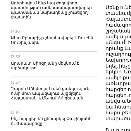
Առերեսվում ենք հայ ժողովրդի
Մենք ու
պատմության ամենաանպատվաբեր,
պատմական նախադեպը չունեցող
տասնամյա
փաստին
Հայաստա
համագոր
շրջանակ
14:16
ավելացու
Անա Բրնաբիչը շնորհավորել է Ռուբեն
անգամ: Ի
Ռուբինյանին
դրանք ևս
ուշադրո
13:56
Նախորդ 
Արարատ Միրզոյանը մեկնում է
եղել, ին
արձակուրդ
երկիր: Ա
ավելի քա
13:37
առևտրատ
Դարոն Աճեմօղլուն մեծ ցանկություն
հարցեր 
ունի մոտ ապագայում այցելելու
հարցեր,
Հայաստան. ԱՄՆ-ում ՀՀ դեսպան
անվտանգո
կա հնար
13:14
հարաբերո
տարածաշ
Ինչ հարցեր են քննարկել Փաշինյանն
ու Ժապարովը
Շատ ուրա