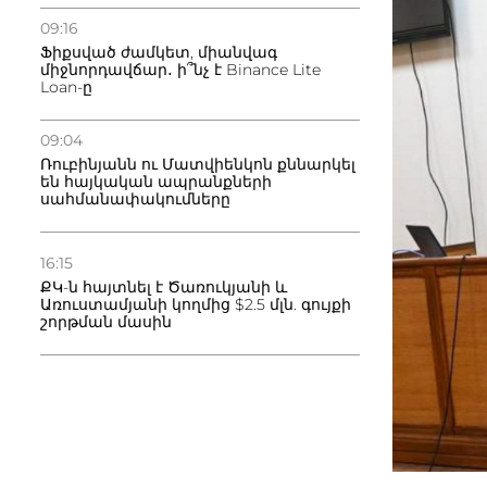
09:16
Ֆիքսված ժամկետ, միանվագ
միջնորդավճար․ ի՞նչ է Binance Lite
Loan-ը
09:04
Ռուբինյանն ու Մատվիենկոն քննարկել
են հայկական ապրանքների
սահմանափակումները
16:15
ՔԿ-ն հայտնել է Ծառուկյանի և
Առուստամյանի կողմից $2.5 մլն. գույքի
շորթման մասին