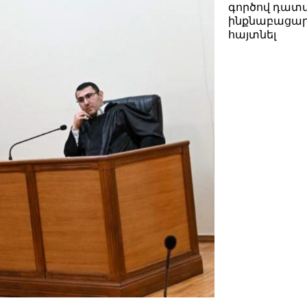
գործով դատ
ինքնաբացար
հայտնել