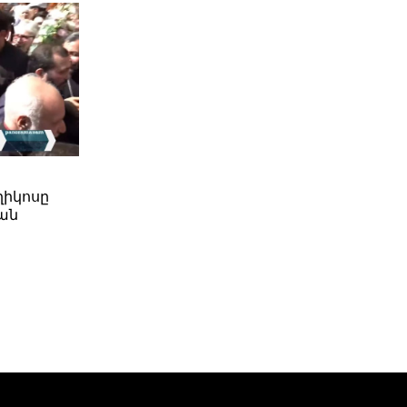
ղիկոսը
ան