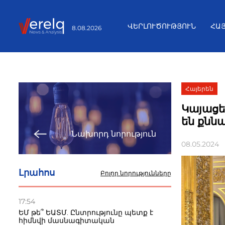
ՎԵՐԼՈՒԾՈՒԹՅՈՒՆ
ՀԱ
8.08.2026
Հայերեն
Կայացե
են քնն
Նախորդ նորություն
08.05.2024
Լրահոս
Բոլոր նորությունները
17:54
ԵՄ թե՞ ԵԱՏՄ. Ընտրությունը պետք է
հիմնվի մասնագիտական