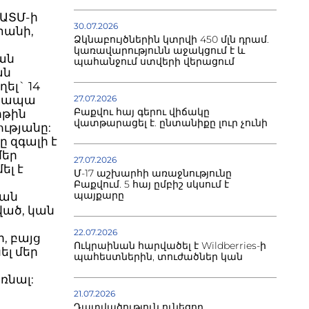
ԵԱՏՄ-ի
30.07.2026
տանի,
Ձկնաբույծներին կտրվի 450 մլն դրամ.
կառավարությունն աջակցում է և
ան
պահանջում ստվերի վերացում
ան
ել` 14
27.07.2026
, ապա
Բաքվու հայ գերու վիճակը
րթին
վատթարացել է. ընտանիքը լուր չունի
ւթյանը:
 զգալի է
մեր
27.07.2026
ել է
Մ-17 աշխարհի առաջնությունը
Բաքվում. 5 հայ ըմբիշ սկսում է
պայքարը
կան
ված, կան
22.07.2026
, բայց
Ուկրաինան հարվածել է Wildberries-ի
լ մեր
պահեստներին, տուժածներ կան
ռնալ:
21.07.2026
Դատվածություն ունեցող