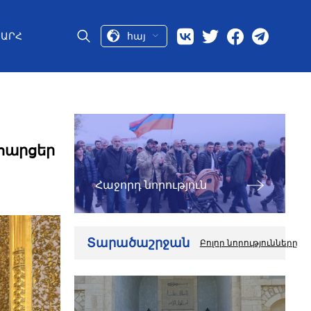
հայ
ԱՐՀ
 հարցեր
Հաջորդ նորություն
Տարածաշրջան
Բոլոր նորությունները