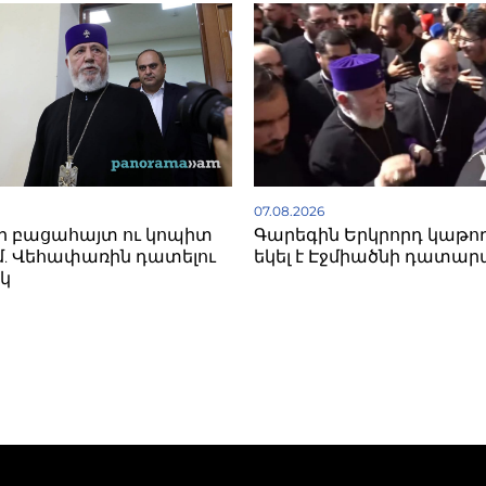
07.08.2026
ի բացահայտ ու կոպիտ
Գարեգին Երկրորդ կաթո
. Վեհափառին դատելու
եկել է Էջմիածնի դատար
կ