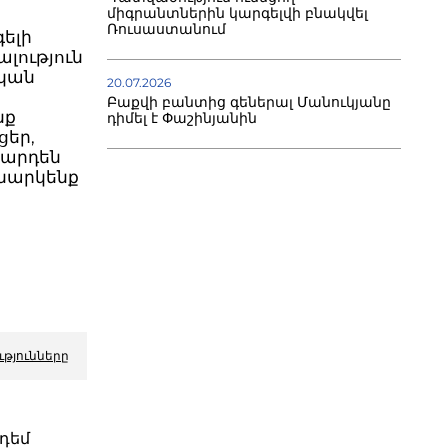
միգրանտներին կարգելվի բնակվել
Ռուսաստանում
գելի
ալություն
ական
20.07.2026
Բաքվի բանտից գեներալ Մանուկյանը
նք
դիմել է Փաշինյանին
ցեր,
 արդեն
ննարկենք
ւթյունները
դեմ