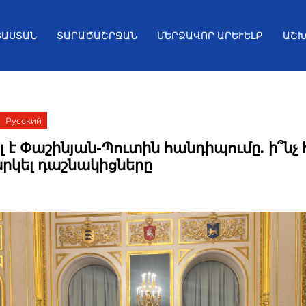
ՅԱՍՏԱՆ
ՏԱՐԱԾԱՇՐՋԱՆ
ՄԵՐՁԱՎՈՐ ԱՐԵՒԵԼՔ
ԱՇԽ
Русский
լ է Փաշինյան-Պուտին հանդիպումը. ի՞նչ
արկել դաշնակիցները