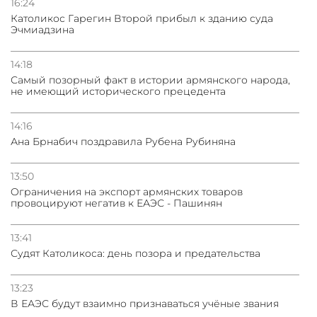
16:24
Католикос Гарегин Второй прибыл к зданию суда
Эчмиадзина
14:18
Самый позорный факт в истории армянского народа,
не имеющий исторического прецедента
14:16
Ана Брнабич поздравила Рубена Рубиняна
13:50
Oграничения на экспорт армянских товаров
провоцируют негатив к ЕАЭС - Пашинян
13:41
Судят Католикоса: день позора и предательства
13:23
В ЕАЭС будут взаимно признаваться учёные звания