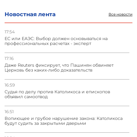
и под Петербургом
Новостная лента
Все новости
03.08.2026
Стратегия безопасности ОДКБ допускает применение
ядерного оружия для защиты союзников
17:54
ЕС или ЕАЭС: Выбор должен основываться на
профессиональных расчетах - эксперт
03.08.2026
Нассим Талеб отказался выступить с лекцией в
Азербайджане
17:16
Даже Reuters фиксирует, что Пашинян обвиняет
Церковь без каких-либо доказательств
31.07.2026
Сотрудничество и очереди – детали визита главы
погрануправления СНБ Армении в Тбилиси
16:59
Судья по делу против Католикоса и епископов
объявил самоотвод
16:51
Вопиющее и грубое нарушение закона: Католикоса
будут судить за закрытыми дверьми