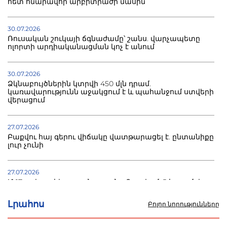
հետ հնարավոր արբիտրաժի մասին
30.07.2026
Ռուսական շուկայի ճգնաժամը՝ շանս. վարչապետը
ոլորտի արդիականացման կոչ է անում
30.07.2026
Ձկնաբույծներին կտրվի 450 մլն դրամ.
կառավարությունն աջակցում է և պահանջում ստվերի
վերացում
27.07.2026
Բաքվու հայ գերու վիճակը վատթարացել է. ընտանիքը
լուր չունի
27.07.2026
Մ-17 աշխարհի առաջնությունը Բաքվում. 5 հայ ըմբիշ
սկսում է պայքարը
Լրահոս
Բոլոր նորությունները
22.07.2026
Ուկրաինան հարվածել է Wildberries-ի պահեստներին,