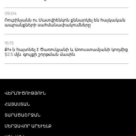
09:04
Ռուբինյանն ու Մատվիենկոն քննարկել են հայկական
ապրանքների սահմանափակումները
16:15
ՔԿ-ն հայտնել է Ծառուկյանի և Առուստամյանի կողմից
$2.5 մլն. գույքի շորթման մասին
ՎԵՐԼՈՒԾՈՒԹՅՈՒՆ
ՀԱՅԱՍՏԱՆ
ՏԱՐԱԾԱՇՐՋԱՆ
ՄԵՐՁԱՎՈՐ ԱՐԵՒԵԼՔ