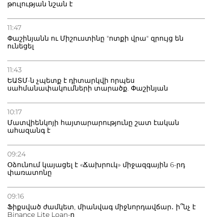
թուլության նշան է
11:47
Փաշինյանն ու Միշուստինը "ոտքի վրա" զրույց են
ունեցել
11:43
ԵԱՏՄ-ն չպետք է դիտարկվի որպես
սահմանափակումների տարածք. Փաշինյան
10:17
Մատվիենկոյի հայտարարությունը շատ էական
ահազանգ է
09:24
Օձունում կայացել է «Ճախրուկ» միջազգային 6-րդ
փառատոնը
09:16
Ֆիքսված ժամկետ, միանվագ միջնորդավճար․ ի՞նչ է
Binance Lite Loan-ը