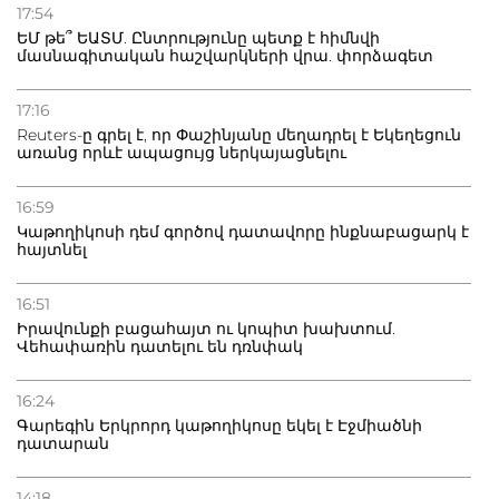
17:54
տուժածներ կան
ԵՄ թե՞ ԵԱՏՄ. Ընտրությունը պետք է հիմնվի
մասնագիտական հաշվարկների վրա. փորձագետ
21.07.2026
Դատվածություն ունեցող միգրանտներին կարգելվի
17:16
բնակվել Ռուսաստանում
Reuters-ը գրել է, որ Փաշինյանը մեղադրել է Եկեղեցուն
առանց որևէ ապացույց ներկայացնելու
20.07.2026
Բաքվի բանտից գեներալ Մանուկյանը դիմել է
16:59
Փաշինյանին
Կաթողիկոսի դեմ գործով դատավորը ինքնաբացարկ է
հայտնել
16:51
Իրավունքի բացահայտ ու կոպիտ խախտում.
Վեհափառին դատելու են դռնփակ
16:24
Գարեգին Երկրորդ կաթողիկոսը եկել է Էջմիածնի
դատարան
14:18