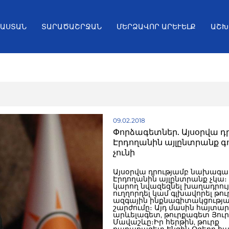
ՅԱՍՏԱՆ
ՏԱՐԱԾԱՇՐՋԱՆ
ՄԵՐՁԱՎՈՐ ԱՐԵՒԵԼՔ
ԱՇԽ
09.02.2018
Փորձագետներ. Այսօրվա դ
Էրդողանին այլընտրանք գո
չունի
Այսօրվա դրությամբ նախագա
Էրդողանին այլընտրանք չկա։ Ո
կարող նվազեզնել խաղադրույ
ուղղորդել կամ գլխավորել թո
ազգային ինքնագիտակցությ
շարժումը։ Այդ մասին հայտար
արևելագետ, թուրքագետ Յուր
Մավաշևը։Իր հերթին, թուրք