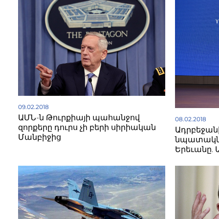
09.02.2018
ԱՄՆ-ն Թուրքիայի պահանջով
08.02.2018
զորքերը դուրս չի բերի սիրիական
Ադրբեջա
Մանբիջից
նպատակն 
Երեւանը. Ա