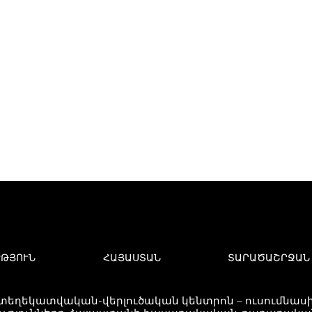
ՒԹՅՈՒՆ
ՀԱՅԱՍՏԱՆ
ՏԱՐԱԾԱՇՐՋԱՆ
 տեղեկատվական-վերլուծական կենտրոն – ուսումնասիր