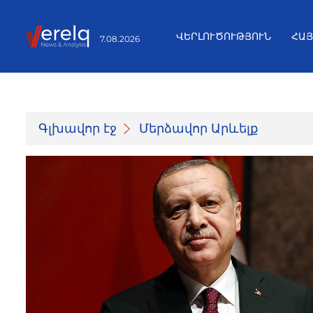
ՎԵՐԼՈՒԾՈՒԹՅՈՒՆ
ՀԱ
7.08.2026
Գլխավոր էջ
Մերձավոր Արևելք