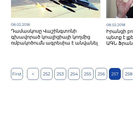
08.02.2018
08.02.2018
Դամասկոսը Վաշինգտոնի
Իրանցի բ
գխավորած կոալիցիայի կողմից
պետք է լք
ռմբակոծումն ագրեսիա է անվանել
ԱԳՆ Ֆրան
First
<
252
253
254
255
256
257
258