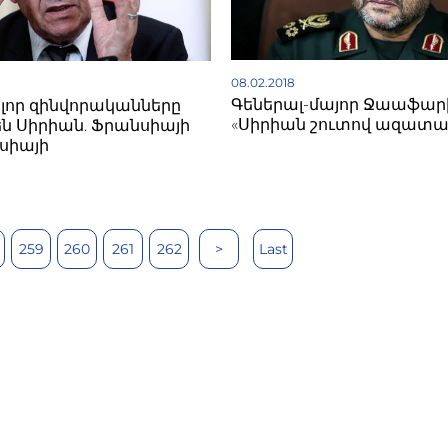
08.02.2018
Գեներալ-մայոր Ջաաֆար
ոլոր զինվորականները
«Սիրիան շուտով ազատագ
են Սիրիան. Ֆրանսիայի
սիայի
259
260
261
262
>
Last