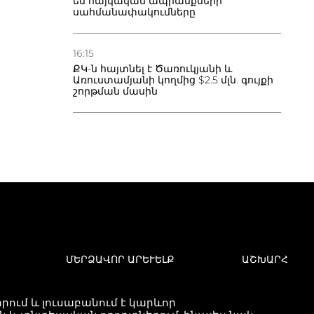
են հայկական ապրանքների
սահմանափակումները
16:15
ՔԿ-ն հայտնել է Ծառուկյանի և
Առուստամյանի կողմից $2.5 մլն. գույքի
շորթման մասին
ՄԵՐՁԱՎՈՐ ԱՐԵՒԵԼՔ
ԱՇԽԱՐՀ
ում և լուսաբանում է կարևոր