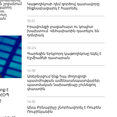
այտարարել
ն շրջանում
Կաթողիկոսի դեմ գործով դատավորը
 կարող
ինքնաբացարկ է հայտնել
րա,
ուղ
իան
16:51
արձրացրել
Իրավունքի բացահայտ ու կոպիտ
րձագետի
խախտում. Վեհափառին դատելու են
եկնածուն
դռնփակ
 Էրդողանը։
, որ
 է
16:24
Գարեգին Երկրորդ կաթողիկոսը եկել է
Էջմիածնի դատարան
14:18
Առերեսվում ենք հայ ժողովրդի
պատմության ամենաանպատվաբեր,
պատմական նախադեպը չունեցող
փաստին
տք է
 ՀՕՊ
ը
14:16
Անա Բրնաբիչը շնորհավորել է Ռուբեն
Ռուբինյանին