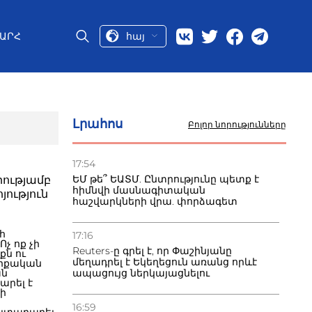
հայ
ԱՐՀ
Լրահոս
Բոլոր նորությունները
17:54
ԵՄ թե՞ ԵԱՏՄ. Ընտրությունը պետք է
րությամբ
հիմնվի մասնագիտական
յություն
հաշվարկների վրա. փորձագետ
հ
17:16
չ ոք չի
Reuters-ը գրել է, որ Փաշինյանը
քն ու
մեղադրել է Եկեղեցուն առանց որևէ
ւրքական
ան
ապացույց ներկայացնելու
արել է
ի
16:59