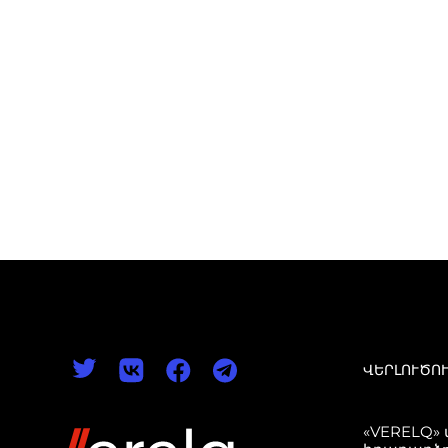
ՎԵՐԼՈՒԾՈ
«VERELQ»