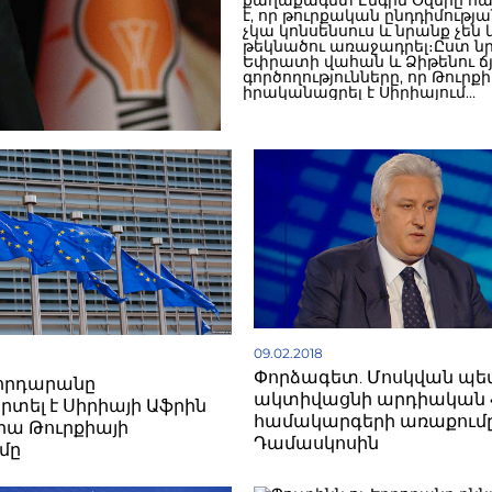
քաղաքագետ Էնգին Օզերը հ
է, որ թուրքական ընդդիմությա
չկա կոնսենսուս և նրանք չեն
թեկնածու առաջադրել։Ըստ ն
Եփրատի վահան և Ձիթենու ճյ
գործողությունները, որ Թուրք
իրականացրել է Սիրիայում
հասարակության շրջանում բ
են Էրդողանի վարկանիշը։Փո
խոսքով, ՌԴ–ում միակ ռեալ թ
Պուտինն է, իսկ Թուրքիայում`
Նա հավելել է, որ չի կասկածում
Թուրքիայի նախագահական
ընտրություններում նախագահ
ընտրվելու Էրդողանը։
09.02.2018
Փորձագետ. Մոսկվան պե
հրդարանը
ակտիվացնի արդիական
ել է Սիրիայի Աֆրին
համակարգերի առաքում
րա Թուրքիայի
Դամասկոսին
մը