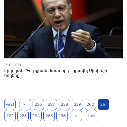
29.01.2018
Էրդողան. Թուրքիան մտադիր չէ գրավել Սիրիայի
հողերը
First
<
256
257
258
259
260
261
262
263
264
265
266
>
Last