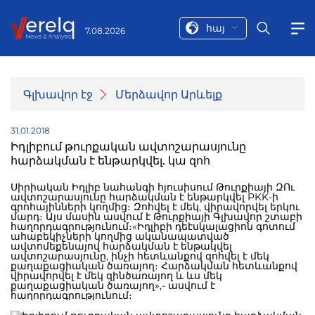
հայ
7.08.2026
Գլխավոր էջ
Մերձավոր Արևելք
31.01.2018
Իդլիբում թուրքական ավտոշարասյունը
հարձակման է ենթարկվել. կա զոհ
Սիրիական Իդլիբ նահանգի հյուսիսում Թուրքիայի ԶՈւ
ավտոշարասյունը հարձակման է ենթարկվել PKK-ի
գրոհայինների կողմից։ Զոհվել է մեկ, վիրավորվել երկու
մարդ։ Այս մասին ասվում է Թուրքիայի Գլխավոր շտաբի
հաղորդագրությունում։«Իդլիբի դեէսկալացիոն գոտում
ահաբեկիչների կողմից ականապատված
ավտոմեքենայով հարձակման է ենթակվել
ավտոշարասյունը, ինչի հետևանքով զոհվել է մեկ
քաղաքացիական ծառայող։ Հարձակման հետևանքով
վիրավորվել է մեկ զինծառայող և ևս մեկ
քաղաքացիական ծառայող»,- ասվում է
հաղորդագրությունում։