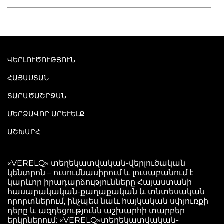
ՎԵՐԼՈՒԾՈՒԹՅՈՒՆ
ՀԱՅԱՍՏԱՆ
ՏԱՐԱԾԱՇՐՋԱՆ
ՄԵՐՁԱՎՈՐ ԱՐԵՒԵԼՔ
ԱՇԽԱՐՀ
«VERELQ» տեղեկատվական-վերլուծական
կենտրոն – ուսումնասիրում և լուսաբանում է
կարևոր իրադարձությունները Հայաստանի
հասարակական-քաղաքական և տնտեսական
որորտներում, ինչպես նաև հայկական սփյուռքի
դերը և ազդեցությունն աշխարհի տարբեր
երկրներում: «VERELQ»տեղեկատվական-