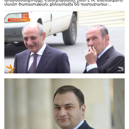
առանձնազրույցը: Հանդիպմանը, ըստ ԼՂՀ նախագահի
մամլո ծառայության, քննարկվել են ղարաբաղա-
ադրբեջանական սահմանում ապրիլի 2-5-ը
հակառակորդի կողմից սանձազերծված լայնածավալ
պատերազմական գործողություններին վերաբերող մի
շարք հարցեր: Մինչ Տեր-Պետրոսյան-Սահակյան
հանդիպումը, երեկ ՀՀ Առաջին նախագահը նաեւ
հանդիպել է ԼՂՀ ԱԺ նախագահի, վարչապետի, ինչպես
նաեւ ԼՂՀ ՊԲ ղեկավարության հետ, որին մասնակցել է
նաեւ ՀՀ ԱԺ առաջին նախագահ Բաբկեն Արարքցյանը:
Այդ մասին լրագրողներին ասել է ԼՂՀ նախագահի
աշխատակազմի ղեկավարի տեղակալ Դավիթ
Բաբայանը, հաղորդում է ILUR-ը: