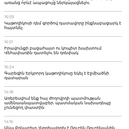
առանց որևէ ապացույց ներկայացնելու
16:59
Կաթողիկոսի դեմ գործով դատավորը ինքնաբացարկ է
հայտնել
16:51
Իրավունքի բացահայտ ու կոպիտ խախտում.
Վեհափառին դատելու են դռնփակ
16:24
Գարեգին Երկրորդ կաթողիկոսը եկել է Էջմիածնի
դատարան
14:18
Առերեսվում ենք հայ ժողովրդի պատմության
ամենաանպատվաբեր, պատմական նախադեպը
չունեցող փաստին
14:16
Անա Բրնաբիչը շնորհավորել է Ռուբեն Ռուբինյանին