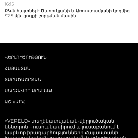
16:15
ՔԿ-ն հայտնել է Ծառուկյանի և Առուստամյանի կողմից
$2.5 մլն. գույքի շորթման մասին
ՎԵՐԼՈՒԾՈՒԹՅՈՒՆ
ՀԱՅԱՍՏԱՆ
ՏԱՐԱԾԱՇՐՋԱՆ
ՄԵՐՁԱՎՈՐ ԱՐԵՒԵԼՔ
ԱՇԽԱՐՀ
«VERELQ» տեղեկատվական-վերլուծական
կենտրոն – ուսումնասիրում և լուսաբանում է
կարևոր իրադարձությունները Հայաստանի