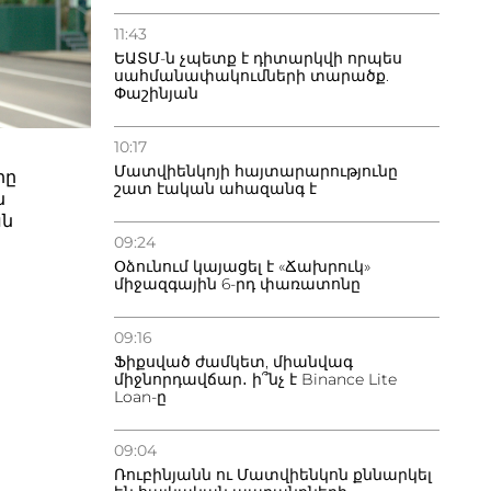
11:43
ԵԱՏՄ-ն չպետք է դիտարկվի որպես
սահմանափակումների տարածք.
Փաշինյան
10:17
Մատվիենկոյի հայտարարությունը
րը
շատ էական ահազանգ է
ն
ան
09:24
Օձունում կայացել է «Ճախրուկ»
միջազգային 6-րդ փառատոնը
09:16
Ֆիքսված ժամկետ, միանվագ
միջնորդավճար․ ի՞նչ է Binance Lite
Loan-ը
09:04
Ռուբինյանն ու Մատվիենկոն քննարկել