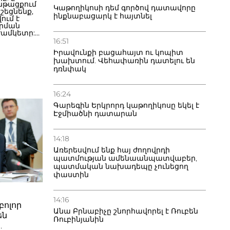
նթացքում
Կաթողիկոսի դեմ գործով դատավորը
եցնենք,
ինքնաբացարկ է հայտնել
ում է
րման
ժամկետը:
ծքների եւ
16:51
րարի
Իրավունքի բացահայտ ու կոպիտ
խախտում. Վեհափառին դատելու են
րանից,
դռնփակ
եցում չի
արվի
ց
16:24
ը գազը
 դոլարով»:
Գարեգին Երկրորդ կաթողիկոսը եկել է
Էջմիածնի դատարան
14:18
Առերեսվում ենք հայ ժողովրդի
պատմության ամենաանպատվաբեր,
պատմական նախադեպը չունեցող
փաստին
14:16
բոլոր
Անա Բրնաբիչը շնորհավորել է Ռուբեն
են
Ռուբինյանին
.