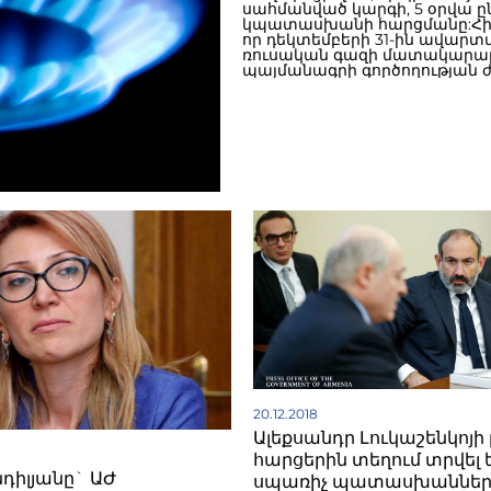
սահմանված կարգի, 5 օրվա ը
կպատասխանի հարցմանը:Հիշ
որ դեկտեմբերի 31-ին ավարտվ
ռուսական գազի մատակարա
պայմանագրի գործողության 
ՀՀ էներգետիկ ենթակառուցվա
բնական պաշարների նախա
պաշտոնակատար Գարեգին
Բաղրամյանը մոտ 10 օր առաջ
հայտարարել էր, որ անկախ դ
գազի մատակարարման դադար
լինի, իսկ նոր գինը կհայտար
բանակցությունների ավարտի
հետո:Ներկայումս Հայաստան
սահմանին ձեռք է բերում 150
20.12.2018
Ալեքսանդր Լուկաշենկոյի 
հարցերին տեղում տրվել 
դիլյանը` ԱԺ
սպառիչ պատասխաններ