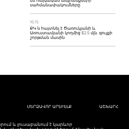
են հայկական ապրանքների
սահմանափակումները
16:15
ՔԿ-ն հայտնել է Ծառուկյանի և
Առուստամյանի կողմից $2.5 մլն. գույքի
շորթման մասին
ՄԵՐՁԱՎՈՐ ԱՐԵՒԵԼՔ
ԱՇԽԱՐՀ
ում և լուսաբանում է կարևոր