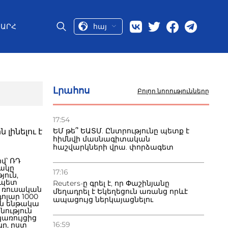
հայ
ԱՐՀ
Լրահոս
Բոլոր նորությունները
17:54
ԵՄ թե՞ ԵԱՏՄ. Ընտրությունը պետք է
լինելու է
հիմնվի մասնագիտական
հաշվարկների վրա. փորձագետ
ով՝ ՌԴ
ակը
17:16
յուն,
ապետ
Reuters-ը գրել է, որ Փաշինյանը
ր ռուսական
մեղադրել է Եկեղեցուն առանց որևէ
դոլար 1000
ապացույց ներկայացնելու
ան ենթակա
նություն
կառույցից
16:59
կը, ըստ