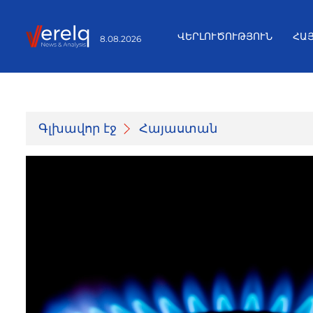
ՎԵՐԼՈՒԾՈՒԹՅՈՒՆ
ՀԱ
8.08.2026
Գլխավոր էջ
Հայաստան