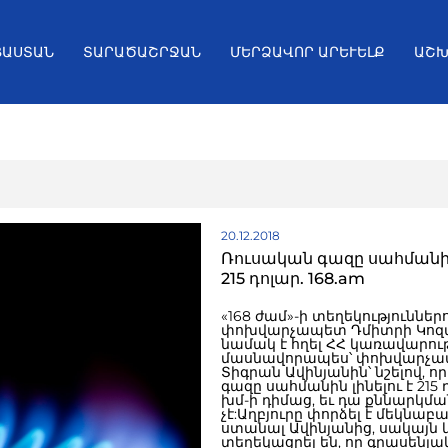
ՅԱՍՏԱՆ
ՏԱՐԱԾԱՇՐՋԱՆ
ՄԵՐՁԱՎՈՐ ԱՐԵՒԵԼՔ
ԱՇԽ
20.12.2018
Ռուսական գազը սահմանին 
215 դոլար. 168.am
«168 ժամ»-ի տեղեկություններ
փոխվարչապետ Դմիտրի Կոզ
նամակ է հղել ՀՀ կառավարութ
մասնավորապես՝ փոխվարչ
Տիգրան Ավինյանին՝ նշելով, ո
գազը սահմանին լինելու է 215 
խմ-ի դիմաց, եւ դա քննարկմ
չէ:Աղբյուրը փորձել է մեկնաբա
ստանալ Ավինյանից, սակայն 
տեղեկացրել են, որ գրասենյա