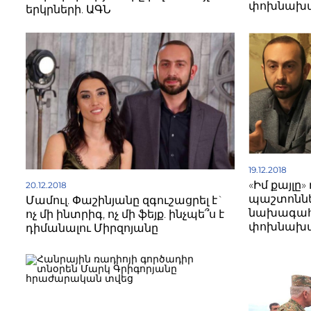
փոխնախա
երկրների. ԱԳՆ
19.12.2018
«Իմ քայլը
20.12.2018
պաշտոննե
Մամուլ. Փաշինյանը զգուշացրել է`
նախագահ
ոչ մի ինտրիգ, ոչ մի ֆեյք. ինչպե՞ս է
փոխնախա
դիմանալու Միրզոյանը