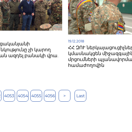
19.12.2018
ացականյանի
ՀՀ ԶՈՒ ներկայացուցիչնե
կությունը չի կարող
կմասնակցեն միջազգայի
ն ազդել բանակի վրա.
մրցումների պլանավորմ
համաժողովին
2
4053
4054
4055
4056
>
Last