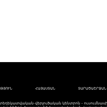
ՒԹՅՈՒՆ
ՀԱՅԱՍՏԱՆ
ՏԱՐԱԾԱՇՐՋԱՆ
 տեղեկատվական-վերլուծական կենտրոն – ուսումնասիր