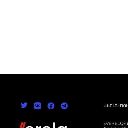
ՎԵՐԼՈՒԾՈ
«VERELQ»