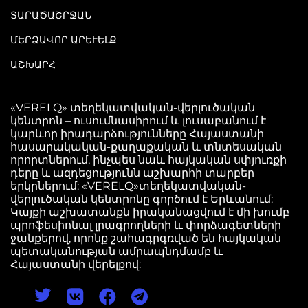
ՏԱՐԱԾԱՇՐՋԱՆ
ՄԵՐՁԱՎՈՐ ԱՐԵՒԵԼՔ
ԱՇԽԱՐՀ
«VERELQ» տեղեկատվական-վերլուծական
կենտրոն – ուսումնասիրում և լուսաբանում է
կարևոր իրադարձությունները Հայաստանի
հասարակական-քաղաքական և տնտեսական
որորտներում, ինչպես նաև հայկական սփյուռքի
դերը և ազդեցությունն աշխարհի տարբեր
երկրներում: «VERELQ»տեղեկատվական-
վերլուծական կենտրոնը գործում է Երևանում:
Կայքի աշխատանքն իրականացվում է մի խումբ
պրոֆեսիոնալ լրագրողների և փորձագետների
ջանքերով, որոնք շահագրգռված են հայկական
պետականության ամրապնդմամբ և
Հայաստանի վերելքով: