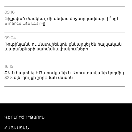
09:16
Ֆիքսված ժամկետ, միանվագ միջնորդավճար․ ի՞նչ է
Binance Lite Loan-ը
09:04
Ռուբինյանն ու Մատվիենկոն քննարկել են հայկական
ապրանքների սահմանափակումները
16:15
ՔԿ-ն հայտնել է Ծառուկյանի և Առուստամյանի կողմից
$2.5 մլն. գույքի շորթման մասին
ՎԵՐԼՈՒԾՈՒԹՅՈՒՆ
ՀԱՅԱՍՏԱՆ