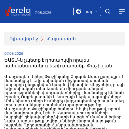
հայ
7.08.2026
Գլխավոր էջ
Հայաստան
07.08.2026
ԵԱՏՄ-ն չպետք է դիտարկվի որպես
սահմանափակումների տարածք. Փաշինյան
Վարչապետ Նիկոլ Փաշինյանը Չոլպոն-Ատա քաղաքում
մասնակցել է Եվրասիական միջկառավարական
խորհրդի ընդլայնված կազմով նիստին։ Վերջինիս, բացի
Եվրասիական տնտեսական միության անդամ
պետությունների վարչապետներից, մասնակցել են նաև
Իրանի, Ուզբեկստանի և Կուբայի ներկայացուցիչները։
Մինչ նիստը տեղի է ունեցել վարչապետների համատեղ
տեսալուսանկարահանման արարողությունը։
Վարչապետ Փաշինյանը հանդես է եկել ելույթով, որում,
մասնավորապես, նշել է․ «Կառավարությունների
հարգելի՛ ղեկավարներ,Նիստի հարգելի՛ մասնակիցներ,
Նախ և առաջ թույլ տվեք անկեղծ շնորհակալություն
հայտնել Ղրղզստանի Հանրապետության