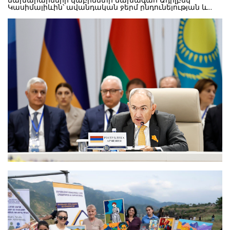
նախարարների կաբինետի նախագահ Ադիլբեկ
Կասիմալիևին՝ ավանդական ջերմ ընդունելության և
Եվրասիական միջկառավարական խորհրդի նիստի
կազմակերպման բարձր մակարդակի համար։
Ցանկանում եմ ողջունել Իրանի Իսլամական
Հանրապետության, Ուզբեկստանի Հանրապետության
և Կուբայի Հանրապետության հարգարժան
ներկայացուցիչներին։ Հայաստանի Հանրապետության
համար Եվրասիական տնտեսական միության անդամ
պետությունների հետ համագործակցության
ամրապնդումը շարունակում է մնալ արտաքին
քաղաքականության և արտաքին տնտեսական
քաղաքականության առաջնահերթություններից մեկը։
Այս մոտեցումն իր արտացոլումը կգտնի նաև նոր
Կառավարության ծրագրում, որի ղեկավարումն ինձ է
վստահվել։ Միևնույն ժամանակ, կցանկանայի ընդգծել,
որ Հայաստանը հետևողականորեն հանդես է գալիս
Եվրասիական տնտեսական միության հիմքում ընկած
սկզբունքներին հավատարմության օգտին։
Եվրասիական տնտեսական միության հիմնարար
սկզբունքներից մեկն ապրանքների, ծառայությունների,
կապիտալի և աշխատուժի ազատ տեղաշարժի
ապահովումն է։ Ցավոք, գործնականում այս
սկզբունքները լիարժեք չեն իրագործվում։ Առանձին
սահմանափակումներ և վարչական միջոցներ
շարունակում են խոչընդոտել ընդհանուր շուկայի
լիարժեք գործունեությանը՝ նվազեցնելով
գործարարության պայմանների կանխատեսելիությունը
և ինտեգրման գործընթացների արդյունավետությունը։
Հայաստանի Հանրապետությունն անշեղորեն
ապահովում է առավելագույնս բարենպաստ, հավասար
և ոչ խտրական պայմաններ ԵԱՏՄ բոլոր անդամ