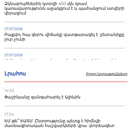
Ձկնաբույծներին կտրվի 450 մլն դրամ.
կառավարությունն աջակցում է և պահանջում ստվերի
վերացում
27.07.2026
Բաքվու հայ գերու վիճակը վատթարացել է. ընտանիքը
լուր չունի
27.07.2026
Մ-17 աշխարհի առաջնությունը Բաքվում. 5 հայ ըմբիշ
սկսում է պայքարը
Լրահոս
Բոլոր նորությունները
22.07.2026
Ուկրաինան հարվածել է Wildberries-ի պահեստներին,
14:53
տուժածներ կան
Փաշինյանը զանգահարել է Ալիևին
21.07.2026
Դատվածություն ունեցող միգրանտներին կարգելվի
17:54
բնակվել Ռուսաստանում
ԵՄ թե՞ ԵԱՏՄ. Ընտրությունը պետք է հիմնվի
մասնագիտական հաշվարկների վրա. փորձագետ