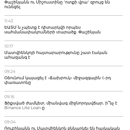
Փաշինյանն ու Միշուստինը "ոտքի վրա" զրույց են
ունեցել
11:43
ԵԱՏՄ-ն չպետք է դիտարկվի որպես
սահմանափակումների տարածք. Փաշինյան
10:17
Մատվիենկոյի հայտարարությունը շատ էական
ահազանգ է
09:24
Օձունում կայացել է «Ճախրուկ» միջազգային 6-րդ
փառատոնը
09:16
Ֆիքսված ժամկետ, միանվագ միջնորդավճար․ ի՞նչ է
Binance Lite Loan-ը
09:04
Ռուբինյանն ու Մատվիենկոն քննարկել են հայկական