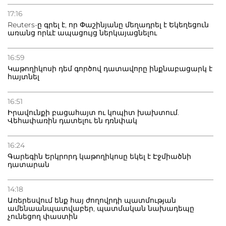
20.07.2026
Բաքվի բանտից գեներալ Մանուկյանը դիմել է
17:16
Փաշինյանին
Reuters-ը գրել է, որ Փաշինյանը մեղադրել է Եկեղեցուն
առանց որևէ ապացույց ներկայացնելու
16:59
Կաթողիկոսի դեմ գործով դատավորը ինքնաբացարկ է
հայտնել
16:51
Իրավունքի բացահայտ ու կոպիտ խախտում.
Վեհափառին դատելու են դռնփակ
16:24
Գարեգին Երկրորդ կաթողիկոսը եկել է Էջմիածնի
դատարան
14:18
Առերեսվում ենք հայ ժողովրդի պատմության
ամենաանպատվաբեր, պատմական նախադեպը
չունեցող փաստին