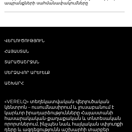
ապրանքների սահմանափակումները
ՎԵՐԼՈՒԾՈՒԹՅՈՒՆ
ՀԱՅԱՍՏԱՆ
ՏԱՐԱԾԱՇՐՋԱՆ
ՄԵՐՁԱՎՈՐ ԱՐԵՒԵԼՔ
ԱՇԽԱՐՀ
«VERELQ» տեղեկատվական-վերլուծական
կենտրոն – ուսումնասիրում և լուսաբանում է
կարևոր իրադարձությունները Հայաստանի
հասարակական-քաղաքական և տնտեսական
որորտներում, ինչպես նաև հայկական սփյուռքի
դերը և ազդեցությունն աշխարհի տարբեր