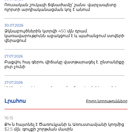
Ռուսական շուկայի ճգնաժամը՝ շանս. վարչապետը
ոլորտի արդիականացման կոչ է անում
30.07.2026
Ձկնաբույծներին կտրվի 450 մլն դրամ.
կառավարությունն աջակցում է և պահանջում ստվերի
վերացում
27.07.2026
Բաքվու հայ գերու վիճակը վատթարացել է. ընտանիքը
լուր չունի
27.07.2026
Մ-17 աշխարհի առաջնությունը Բաքվում. 5 հայ ըմբիշ
սկսում է պայքարը
Լրահոս
Բոլոր նորությունները
22.07.2026
Ուկրաինան հարվածել է Wildberries-ի պահեստներին,
16:15
տուժածներ կան
ՔԿ-ն հայտնել է Ծառուկյանի և Առուստամյանի կողմից
$2.5 մլն. գույքի շորթման մասին