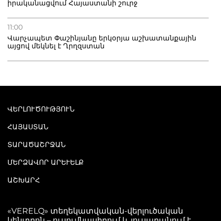
իրականացվում Հայաստանի շուրջ
11:00
Վարչապետ Փաշինյանը երկօրյա աշխատանքային
այցով մեկնել է Ղրղզստան
ՎԵՐԼՈՒԾՈՒԹՅՈՒՆ
ՀԱՅԱՍՏԱՆ
ՏԱՐԱԾԱՇՐՋԱՆ
ՄԵՐՁԱՎՈՐ ԱՐԵՒԵԼՔ
ԱՇԽԱՐՀ
«VERELQ» տեղեկատվական-վերլուծական
կենտրոն – ուսումնասիրում և լուսաբանում է