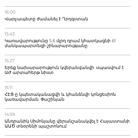
21.07.2026
Դատվածություն ունեցող միգրանտներին կարգելվի
16:00
բնակվել Ռուսաստանում
Վարչապետը ժամանել է Ղրղզստան
20.07.2026
15:43
Բաքվի բանտից գեներալ Մանուկյանը դիմել է
Կառավարությունը 5.6 մլրդ դրամ կհատկացնի 61
Փաշինյանին
մանկապարտեզի շինարարությանը
15:27
Երեք նախարարություն կվերանվանվի. սպասվում է
ԱԺ արտահերթ նիստ
15:11
ՀԷՑ-ը կպետականացվի և կհանձնվի կոնցեսիոն
կառավարման. Փաշինյան
14:59
Անդրանիկ Սիմոնյանը վերանշանակվել է Հայաստանի
ԱԱԾ տնօրենի պաշտոնում