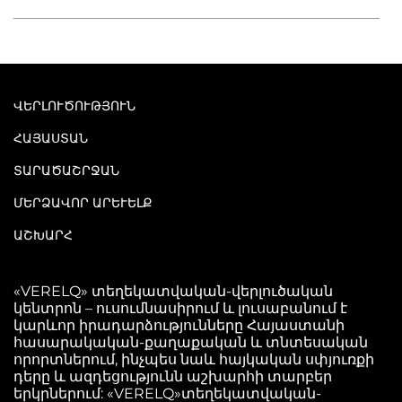
ՎԵՐԼՈՒԾՈՒԹՅՈՒՆ
ՀԱՅԱՍՏԱՆ
ՏԱՐԱԾԱՇՐՋԱՆ
ՄԵՐՁԱՎՈՐ ԱՐԵՒԵԼՔ
ԱՇԽԱՐՀ
«VERELQ» տեղեկատվական-վերլուծական
կենտրոն – ուսումնասիրում և լուսաբանում է
կարևոր իրադարձությունները Հայաստանի
հասարակական-քաղաքական և տնտեսական
որորտներում, ինչպես նաև հայկական սփյուռքի
դերը և ազդեցությունն աշխարհի տարբեր
երկրներում: «VERELQ»տեղեկատվական-