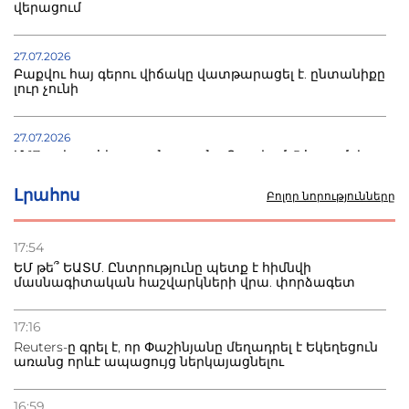
վերացում
27.07.2026
Բաքվու հայ գերու վիճակը վատթարացել է. ընտանիքը
լուր չունի
27.07.2026
Մ-17 աշխարհի առաջնությունը Բաքվում. 5 հայ ըմբիշ
սկսում է պայքարը
Լրահոս
Բոլոր նորությունները
22.07.2026
Ուկրաինան հարվածել է Wildberries-ի պահեստներին,
17:54
տուժածներ կան
ԵՄ թե՞ ԵԱՏՄ. Ընտրությունը պետք է հիմնվի
մասնագիտական հաշվարկների վրա. փորձագետ
21.07.2026
Դատվածություն ունեցող միգրանտներին կարգելվի
17:16
բնակվել Ռուսաստանում
Reuters-ը գրել է, որ Փաշինյանը մեղադրել է Եկեղեցուն
առանց որևէ ապացույց ներկայացնելու
20.07.2026
Բաքվի բանտից գեներալ Մանուկյանը դիմել է
16:59