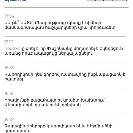
22.07.2026
Ուկրաինան հարվածել է Wildberries-ի պահեստներին,
17:54
տուժածներ կան
ԵՄ թե՞ ԵԱՏՄ. Ընտրությունը պետք է հիմնվի
մասնագիտական հաշվարկների վրա. փորձագետ
21.07.2026
Դատվածություն ունեցող միգրանտներին կարգելվի
17:16
բնակվել Ռուսաստանում
Reuters-ը գրել է, որ Փաշինյանը մեղադրել է Եկեղեցուն
առանց որևէ ապացույց ներկայացնելու
20.07.2026
Բաքվի բանտից գեներալ Մանուկյանը դիմել է
16:59
Փաշինյանին
Կաթողիկոսի դեմ գործով դատավորը ինքնաբացարկ է
հայտնել
16:51
Իրավունքի բացահայտ ու կոպիտ խախտում.
Վեհափառին դատելու են դռնփակ
16:24
Գարեգին Երկրորդ կաթողիկոսը եկել է Էջմիածնի
դատարան