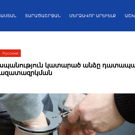
ՅԱՍՏԱՆ
ՏԱՐԱԾԱՇՐՋԱՆ
ՄԵՐՁԱՎՈՐ ԱՐԵՒԵԼՔ
ԱՇԽ
Русский
 սպանություն կատարած անձը դատապա
 ազատազրկման