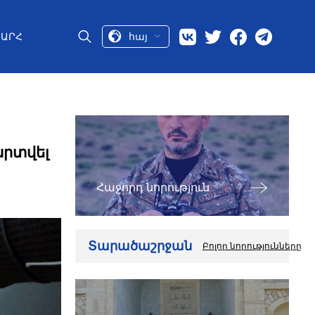
հայ
ԱՐՀ
րտվել
Հաջորդ նորություն
Տարածաշրջան
Բոլոր նորությունները