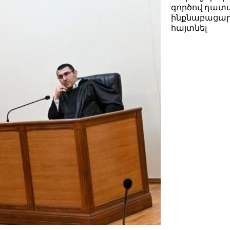
գործով դատ
ինքնաբացար
հայտնել