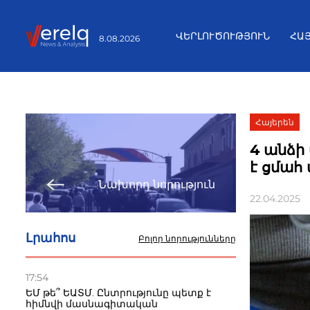
ՎԵՐԼՈՒԾՈՒԹՅՈՒՆ
ՀԱ
8.08.2026
Հայերեն
4 անձի
է ցմահ
Նախորդ նորություն
22.04.2025
Լրահոս
Բոլոր նորությունները
17:54
ԵՄ թե՞ ԵԱՏՄ. Ընտրությունը պետք է
հիմնվի մասնագիտական