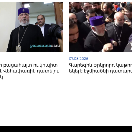
07.08.2026
ի բացահայտ ու կոպիտ
Գարեգին Երկրորդ կաթո
. Վեհափառին դատելու
եկել է Էջմիածնի դատար
կ