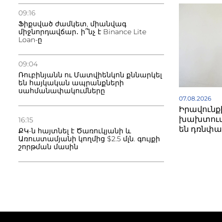
09:16
Ֆիքսված ժամկետ, միանվագ
միջնորդավճար․ ի՞նչ է Binance Lite
Loan-ը
09:04
Ռուբինյանն ու Մատվիենկոն քննարկել
են հայկական ապրանքների
սահմանափակումները
07.08.2026
Իրավունք
խախտում
16:15
են դռնփա
ՔԿ-ն հայտնել է Ծառուկյանի և
Առուստամյանի կողմից $2.5 մլն. գույքի
շորթման մասին