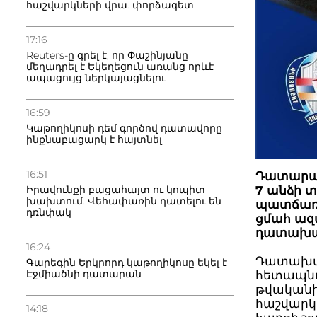
հաշվարկների վրա. փորձագետ
17:16
Reuters-ը գրել է, որ Փաշինյանը
մեղադրել է Եկեղեցուն առանց որևէ
ապացույց ներկայացնելու
16:59
Կաթողիկոսի դեմ գործով դատավորը
ինքնաբացարկ է հայտնել
16:51
Դատարան
Իրավունքի բացահայտ ու կոպիտ
7 անձի 
խախտում. Վեհափառին դատելու են
պատճառա
դռնփակ
ցմահ ազ
դատախազ
16:24
Դատախազ
Գարեգին Երկրորդ կաթողիկոսը եկել է
Էջմիածնի դատարան
հետապնդո
թվականի
հաշվարկ
14:18