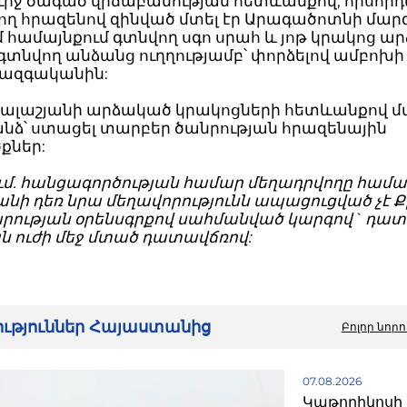
ուրջ ծագած վիճաբանության հետևանքով, որսոր
ղ հրազենով զինված մտել էր Արագածոտնի մար
համայնքում գտնվող սգո սրահ և յոթ կրակոց ար
գտնվող անձանց ուղղությամբ՝ փորձելով ամբոխի
 ազգականին:
Քալաշյանի արձակած կրակոցների հետևանքով մ
 անձ՝ ստացել տարբեր ծանրության հրազենային
քներ:
ւմ. հանցագործության համար մեղադրվողը համար
անի դեռ նրա մեղավորությունն ապացուցված չէ
ության օրենսգրքով սահմանված կարգով` դա
ն ուժի մեջ մտած դատավճռով:
րություններ Հայաստանից
Բոլոր նորո
07.08.2026
Կաթողիկոսի 