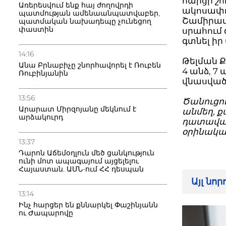
հարցի շ
Առերեսվում ենք հայ ժողովրդի
ակոսափո
պատմության ամենաանպատվաբեր,
Շամիրամ 
պատմական նախադեպը չունեցող
փաստին
սրահում 
գտնել իր
14:16
Թելման 
Անա Բրնաբիչը շնորհավորել է Ռուբեն
4 անձ, 7
Ռուբինյանին
վնասված
13:56
Ծանուցո
Արարատ Միրզոյանը մեկնում է
անմեղ, ք
արձակուրդ
դատավար
օրինակա
13:37
Դարոն Աճեմօղլուն մեծ ցանկություն
ունի մոտ ապագայում այցելելու
Հայաստան. ԱՄՆ-ում ՀՀ դեսպան
Այլ նո
13:14
Ինչ հարցեր են քննարկել Փաշինյանն
ու Ժապարովը