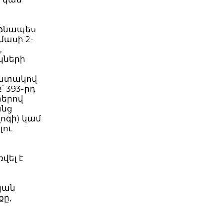
նձնապես
մասի 2-
,
կների
պատակով
 393-րդ
փերով
անց
ոգի) կամ
լու
վել է
կան
քը,