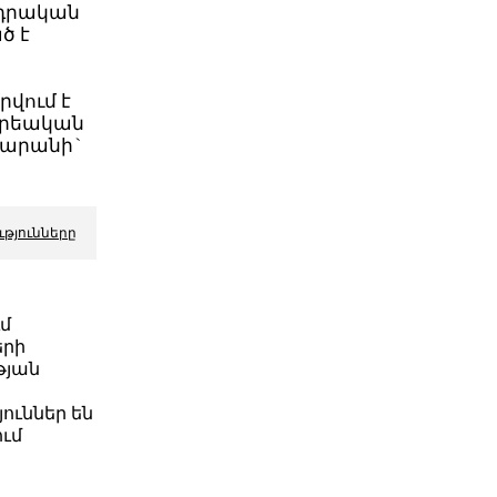
ադրական
ծ է
վում է
 Քրեական
տարանի`
ւթյունները
ւմ
երի
թյան
ուններ են
ւմ