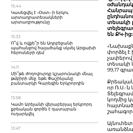
օժանդակ
15:44
Հանրապե
Կասեցվել է «Օստ»-ի երկու
ընդհանո
արտադրատեսակների
արտադրությունը
տեսակի 
տելեգրամ
են ՔԿ-ից:
15:33
Ո՞վ և ովքե՞ր են Ադրբեջանի
«Նախաքնն
պահանջով հալածանք սկսել Արցախի
փորձել է
հերոսների դեմ
չափերով՝
տեսակի 
14:11
99,17 գ
Մի՞թե ժողովուրդը կշարունակի մնալ
թմբիրի մեջ, եթե Փաշինյանը
Քրեական 
բանտարկի Գարեգին Երկրորդին
որ Ռ.Ս.-
Տելեգրամ
13:58
կողմից կ
Կամո Արեյանի վերաբերյալ երկրորդ
հայտնած
քրեական գործն է դատարան
շահագոր
ուղարկվել
Այնուհե
13:47
առանձնա