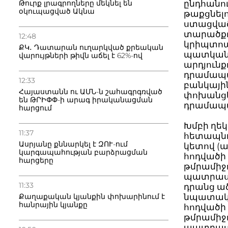
Թուրք լրագրողները մեկնել են
ընդհանու
օկուպացված Ակնա
թաքցնել
ստացված
տարածքու
12:48
կրիպտոա
ՔԿ․ Դատարան ուղարկված քրեական
պատկանո
վարույթների թիվն աճել է 62%-ով
արդյուն
դրամապա
12:33
բանկային
Հայաստանն ու ԱՄՆ-ն շահագրգռված
փոխանցե
են ԹՐԻՓՓ-ի արագ իրականացման
դրամապ
հարցում
Խմբի ղե
11:37
հետապնդո
Ասրյանը քննարկել է ԶՈՒ-ում
կետով (ա
կարգապահության բարձրացման
հոդվածի 
հարցերը
թմրամիջո
պատրաստ
11:33
դրանց ած
Քաղաքական կյանքին փոխարինում է
նպատակով
հանրային կյանքը
հոդվածի 
թմրամիջո
պատրաստ