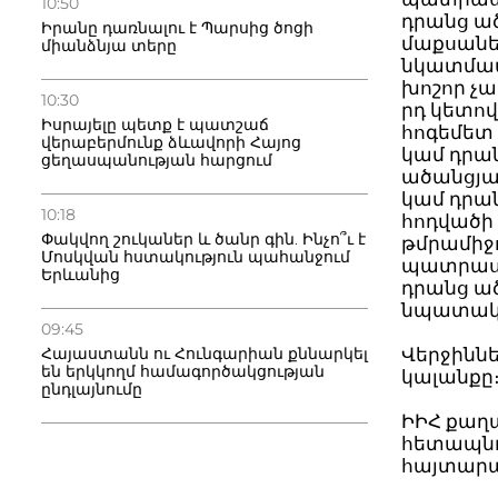
10:50
դրանց ա
Իրանը դառնալու է Պարսից ծոցի
մաքսանեն
միանձնյա տերը
նկատմամբ
խոշոր չա
10:30
րդ կետո
Իսրայելը պետք է պատշաճ
հոգեմետ 
վերաբերմունք ձևավորի Հայոց
կամ դրան
ցեղասպանության հարցում
ածանցյա
կամ դրան
10:18
հոդվածի 
Փակվող շուկաներ և ծանր գին. Ինչո՞ւ է
թմրամիջո
Մոսկվան հստակություն պահանջում
պատրաստ
Երևանից
դրանց ած
նպատակո
09:45
Հայաստանն ու Հունգարիան քննարկել
Վերջինն
են երկկողմ համագործակցության
կալանքը
ընդլայնումը
ԻԻՀ քաղ
հետապնդ
հայտարա