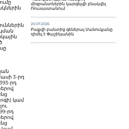
ումը
միգրանտներին կարգելվի բնակվել
ակներին
Ռուսաստանում
20.07.2026
ուններին
Բաքվի բանտից գեներալ Մանուկյանը
կման
դիմել է Փաշինյանին
րկային
ծ
ասը
կան
մասի 3-րդ
393-րդ
փերով
անց
ոգի) կամ
լու
99-րդ
փերով
անց
) կամ