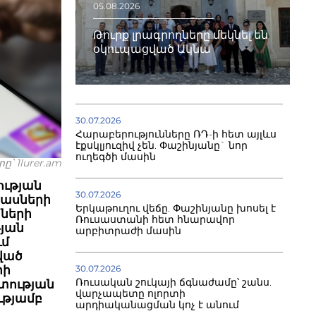
05.08.2026
Թուրք լրագրողները մեկնել են
օկուպացված Ակնա
30.07.2026
Հարաբերությունները ՌԴ-ի հետ այլևս
էքսկլյուզիվ չեն. Փաշինյանը` նոր
ուղեգծի մասին
՝ 1lurer.am
ության
30.07.2026
հասների
Երկաթուղու վեճը. Փաշինյանը խոսել է
ցների
Ռուսաստանի հետ հնարավոր
թյան
արբիտրաժի մասին
ւմ
ված
30.07.2026
րի
Ռուսական շուկայի ճգնաժամը՝ շանս.
ետության
վարչապետը ոլորտի
ւթյամբ
արդիականացման կոչ է անում