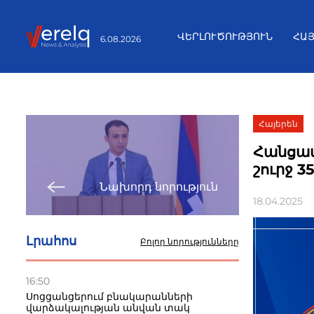
ՎԵՐԼՈՒԾՈՒԹՅՈՒՆ
ՀԱ
6.08.2026
Հայերեն
Հանցավ
շուրջ 3
Նախորդ նորություն
18.04.2025
Լրահոս
Բոլոր նորությունները
16:50
Սոցցանցերում բնակարանների
վարձակալության անվան տակ