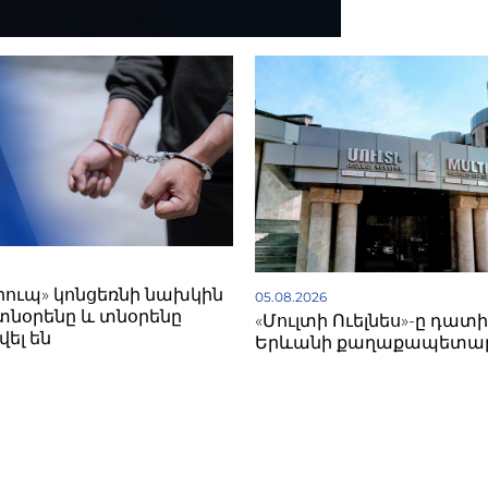
գրուպ» կոնցեռնի նախկին
05.08.2026
տնօրենը և տնօրենը
«Մուլտի Ուելնես»-ը դատի
ել են
Երևանի քաղաքապետա