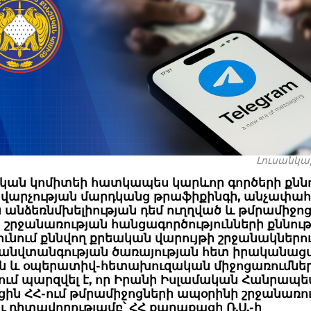
Լուսանկարը
ական կոմիտեի հատկապես կարևոր գործերի քնն
 վարչության մարդկանց թրաֆիքինգի, անչափա
 անձեռնմխելիության դեմ ուղղված և թմրամիջո
 շրջանառության հանցագործությունների քննու
ունում քննվող քրեական վարույթի շրջանակներո
 անվտանգության ծառայության հետ իրականաց
ն և օպերատիվ-հետախուզական միջոցառումնե
քում պարզվել է, որ Իրանի Իսլամական Հանրապ
ին ՀՀ-ում թմրամիջոցների ապօրինի շրջանառո
ւ դիտավորությամբ՝ ՀՀ քաղաքացի Ռ.Ս.-ի