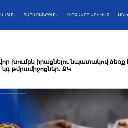
ՅԱՍՏԱՆ
ՏԱՐԱԾԱՇՐՋԱՆ
ՄԵՐՁԱՎՈՐ ԱՐԵՒԵԼՔ
ԱՇԽ
որ խումբն իրացնելու նպատակով ձեռք է
5 կգ թմրամիջոցներ. ՔԿ