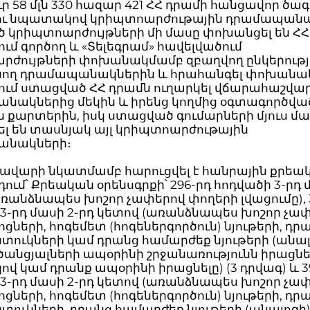
ր 58 մլն 330 հազար 421 ՀՀ դրամի հանցավոր ծագ
ու նպատակով կրիպտոարժութային դրամապան
 կրիպտոարժույթների մի մասը փոխանցել են ՀՀ
մ գործող և «Տելեգրամ» հավելվածում
րժույթների փոխանակմամբ զբաղվող ընկերությ
ղ դրամապանակներին և հրահանգել փոխանա
քում ստացված ՀՀ դրամն ուղարկել վճարահաշվա
նակներից մեկին և իրենց կողմից օգտագործվա
 քարտերին, իսկ ստացված գումարների մյուս մ
լ են տասնյակ այլ կրիպտոարժութային
անակների։
կավարի նկատմամբ հարուցվել է հանրային քրեա
ւմ՝ Քրեական օրենսգրքի՝ 296-րդ հոդվածի 3-րդ 
ռանձնապես խոշոր չափերով փողերի լվացումը), 
3-րդ մասի 2-րդ կետով (առանձնապես խոշոր չա
ցների, հոգեմետ (հոգեներգործուն) նյութերի, դր
ուկների կամ դրանց համարժեք նյութերի (անալ
անցյալների ապօրինի շրջանառությունն իրացնե
 կամ դրանք ապօրինի իրացնելը) (3 դրվագ) և 3
3-րդ մասի 2-րդ կետով (առանձնապես խոշոր չա
ցների, հոգեմետ (հոգեներգործուն) նյութերի, դր
ուկների, դրանց համարժեք նյութերի (անալոգի