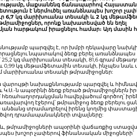
ությամբ, մաքսանենգ ճանապարհով Հայաստան
տություն է ներմուծել առանձնապես խոշոր չափ
ւր 6,7 կգ մարիխուանա տեսակի և 2 կգ մեթամֆ
թմրամիջոցներ, որոնք նախատեսված են եղել
յան հարթակում իրացնելու համար։ Այդ մասին 
ությամբ պարզվել է, որ խմբի ղեկավարը նախկի
 իրացնելու նպատակով ձեռք բերել առանձնապես
 25,2 կգ մարիխուանա տեսակի, 81,6 գրամ մեթադ
և 0,99 կգ մեթամֆետամին տեսակի, ինչպես նաև
րամ մարիխուանա տեսակի թմրամիջոցներ:
վարույթի նախաքննությամբ պարզվել և հիմնավո
ն և Կ.Ս.-ն ապօրինի ձեռք բերած թմրամիջոցներն իր
 հեռահաղորդակցման հավելվածում գործող՝ իրե
առավարվող էջերով՝ թմրամիջոց ձեռք բերելու ցան
 անձանց տրամադրելով իրենց կողմից փաստաց
ծվող դրամապանակների տվյալները:
տև, թմրամիջոցների ապօրինի վաճառքից ստացվ
պես խոշոր չափերով ֆինանսական միջոցների՝