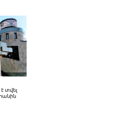
 է տվել
րանին