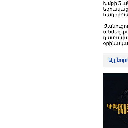
Խմբի 3 
եզրակացո
հաղորդագ
Ծանուցո
անմեղ, ք
դատավար
օրինակա
Այլ նո