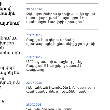
ի
երով՝
30.07.2026
ետամին
Ձկնաբույծներին կտրվի 450 մլն դրամ.
կառավարությունն աջակցում է և
պահանջում ստվերի վերացում
հայտնում
27.07.2026
նում ևս
Բաքվու հայ գերու վիճակը
 խոշոր
վատթարացել է. ընտանիքը լուր չունի
ոն
 առնվազն
27.07.2026
Մ-17 աշխարհի առաջնությունը
Բաքվում. 5 հայ ըմբիշ սկսում է
րվել է,
պայքարը
ացրել են
նց
կություն
22.07.2026
ի
Ուկրաինան հարվածել է Wildberries-ի
պահեստներին, տուժածներ կան
ած
21.07.2026
Դատվածություն ունեցող