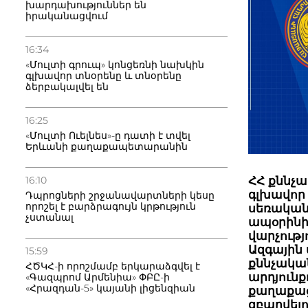
խարդախություններ են
իրականացվում
16:34
«Մուլտի գրուպ» կոնցեռնի նախկին
գլխավոր տնօրենը և տնօրենը
ձերբակալվել են
16:25
«Մուլտի Ուելնես»-ը դատի է տվել
Երևանի քաղաքապետարանին
16:10
ՀՀ քննչ
գլխավոր
Դպրոցների շրջանավարտների կեսը
որոշել է բարձրագույն կրթություն
սեռական
չստանալ
ապօրինի
վարչությ
Ազգային
15:59
քննչակա
ՀԾԿՀ-ի որոշմամբ երկարաձգվել է
արդյուն
«Գազպրոմ Արմենիա» ՓԲԸ-ի
«Հրազդան-5» կայանի լիցենզիան
քաղաքաց
զբաղվելո