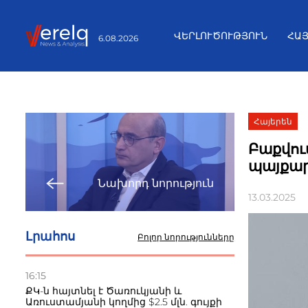
ՎԵՐԼՈՒԾՈՒԹՅՈՒՆ
ՀԱ
6.08.2026
Հայերեն
Բաքվու
պայքար
Նախորդ նորություն
13.03.2025
Լրահոս
Բոլոր նորությունները
16:15
ՔԿ-ն հայտնել է Ծառուկյանի և
Առուստամյանի կողմից $2.5 մլն. գույքի