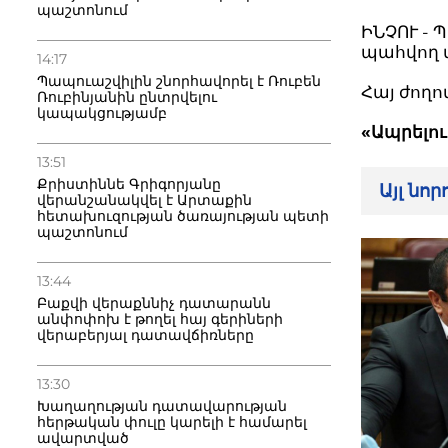
պաշտոնում
ԻՆՉՈՒ - 
պահվող 
14:17
Պապուաշվիլին շնորհավորել է Ռուբեն
Հայ ժող
Ռուբինյանին ընտրվելու
կապակցությամբ
«Ապրելո
13:51
Քրիստիննե Գրիգորյանը
Այլ նո
վերանշանակվել է Արտաքին
հետախուզության ծառայության պետի
պաշտոնում
13:44
Բաքվի վերաքննիչ դատարանն
անփոփոխ է թողել հայ գերիների
վերաբերյալ դատավճիռները
13:30
Խաղաղության դատավարության
հերթական փուլը կարելի է համարել
ավարտված