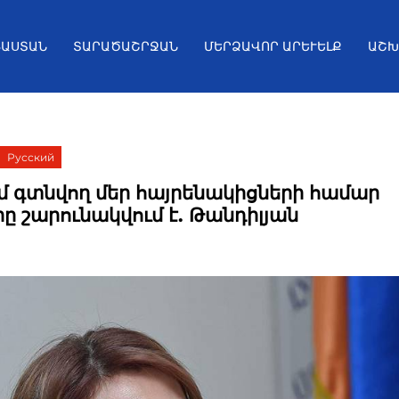
ՅԱՍՏԱՆ
ՏԱՐԱԾԱՇՐՋԱՆ
ՄԵՐՁԱՎՈՐ ԱՐԵՒԵԼՔ
ԱՇԽ
Русский
մ գտնվող մեր հայրենակիցների համար
ը շարունակվում է. Թանդիլյան