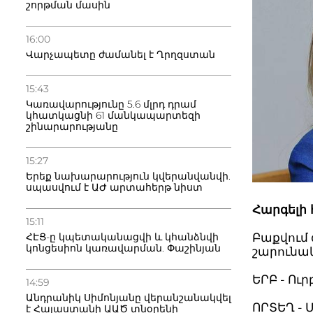
շորթման մասին
16:00
Վարչապետը ժամանել է Ղրղզստան
15:43
Կառավարությունը 5.6 մլրդ դրամ
կհատկացնի 61 մանկապարտեզի
շինարարությանը
15:27
Երեք նախարարություն կվերանվանվի.
սպասվում է ԱԺ արտահերթ նիստ
Հարգելի 
15:11
ՀԷՑ-ը կպետականացվի և կհանձնվի
Բաքվում
կոնցեսիոն կառավարման. Փաշինյան
շարունակ
ԵՐԲ - Ուր
14:59
Անդրանիկ Սիմոնյանը վերանշանակվել
ՈՐՏԵՂ - 
է Հայաստանի ԱԱԾ տնօրենի