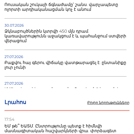
Ռուսական շուկայի ճգնաժամը՝ շանս. վարչապետը
ոլորտի արդիականացման կոչ է անում
30.07.2026
Ձկնաբույծներին կտրվի 450 մլն դրամ.
կառավարությունն աջակցում է և պահանջում ստվերի
վերացում
27.07.2026
Բաքվու հայ գերու վիճակը վատթարացել է. ընտանիքը
լուր չունի
27.07.2026
Մ-17 աշխարհի առաջնությունը Բաքվում. 5 հայ ըմբիշ
սկսում է պայքարը
Լրահոս
Բոլոր նորությունները
22.07.2026
Ուկրաինան հարվածել է Wildberries-ի պահեստներին,
17:54
տուժածներ կան
ԵՄ թե՞ ԵԱՏՄ. Ընտրությունը պետք է հիմնվի
մասնագիտական հաշվարկների վրա. փորձագետ