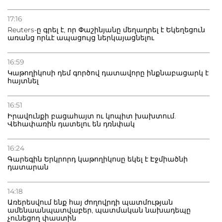
21.07.2026
Դատվածություն ունեցող միգրանտներին կարգելվի
17:16
բնակվել Ռուսաստանում
Reuters-ը գրել է, որ Փաշինյանը մեղադրել է Եկեղեցուն
առանց որևէ ապացույց ներկայացնելու
20.07.2026
Բաքվի բանտից գեներալ Մանուկյանը դիմել է
16:59
Փաշինյանին
Կաթողիկոսի դեմ գործով դատավորը ինքնաբացարկ է
հայտնել
16:51
Իրավունքի բացահայտ ու կոպիտ խախտում.
Վեհափառին դատելու են դռնփակ
16:24
Գարեգին Երկրորդ կաթողիկոսը եկել է Էջմիածնի
դատարան
14:18
Առերեսվում ենք հայ ժողովրդի պատմության
ամենաանպատվաբեր, պատմական նախադեպը
չունեցող փաստին