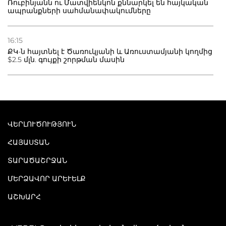
Ռուբինյանն ու Մատվիենկոն քննարկել են հայկական
ապրանքների սահմանափակումները
16:15
ՔԿ-ն հայտնել է Ծառուկյանի և Առուստամյանի կողմից
$2.5 մլն. գույքի շորթման մասին
ՎԵՐԼՈՒԾՈՒԹՅՈՒՆ
ՀԱՅԱՍՏԱՆ
ՏԱՐԱԾԱՇՐՋԱՆ
ՄԵՐՁԱՎՈՐ ԱՐԵՒԵԼՔ
ԱՇԽԱՐՀ