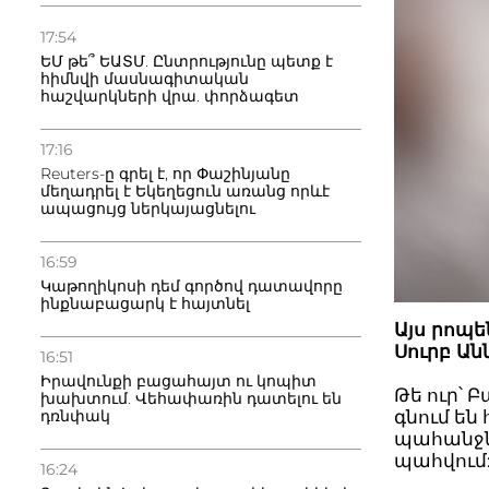
17:54
ԵՄ թե՞ ԵԱՏՄ. Ընտրությունը պետք է
հիմնվի մասնագիտական
հաշվարկների վրա. փորձագետ
17:16
Reuters-ը գրել է, որ Փաշինյանը
մեղադրել է Եկեղեցուն առանց որևէ
ապացույց ներկայացնելու
16:59
Կաթողիկոսի դեմ գործով դատավորը
ինքնաբացարկ է հայտնել
Այս րոպ
Սուրբ Ան
16:51
Իրավունքի բացահայտ ու կոպիտ
Թե ուր՝ 
խախտում. Վեհափառին դատելու են
դռնփակ
գնում են
պահանջն
պահվում
16:24