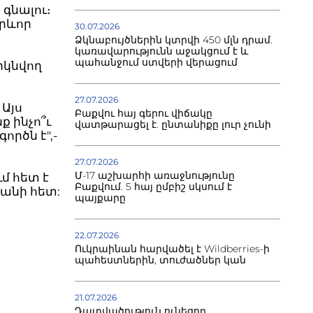
գնալու։
արևոր
30.07.2026
Ձկնաբույծներին կտրվի 450 մլն դրամ.
կառավարությունն աջակցում է և
պահանջում ստվերի վերացում
րկնվող
27.07.2026
 Այս
Բաքվու հայ գերու վիճակը
ք ինչո՞ւ
վատթարացել է. ընտանիքը լուր չունի
ործն է",-
27.07.2026
Մ-17 աշխարհի առաջնությունը
մ հետ է
Բաքվում. 5 հայ ըմբիշ սկսում է
անի հետ:
պայքարը
22.07.2026
Ուկրաինան հարվածել է Wildberries-ի
պահեստներին, տուժածներ կան
21.07.2026
Դատվածություն ունեցող