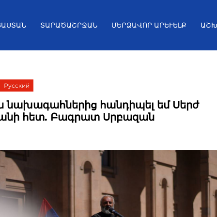
ՅԱՍՏԱՆ
ՏԱՐԱԾԱՇՐՋԱՆ
ՄԵՐՁԱՎՈՐ ԱՐԵՒԵԼՔ
ԱՇԽ
Русский
 նախագահներից հանդիպել եմ Սերժ
անի հետ. Բագրատ Սրբազան