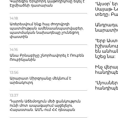
Գարեգին Երկրորդ կաթողիկոսը եկել է
"Այսօր՝ 
Էջմիածնի դատարան
Սայաթ-Ն
տեղը։ Բա
14:18
Առերեսվում ենք հայ ժողովրդի
Անդրադա
պատմության ամենաանպատվաբեր,
նարատիվի
պատմական նախադեպը չունեցող
փաստին
"Երբ Աստ
իշխանությ
14:16
են անհանգ
Անա Բրնաբիչը շնորհավորել է Ռուբեն
նշեց նա:
Ռուբինյանին
Ինչ վերա
հանդիպե
13:56
Արարատ Միրզոյանը մեկնում է
արձակուրդ
"Մյուսներ
հանդիպելո
13:37
Դարոն Աճեմօղլուն մեծ ցանկություն
ունի մոտ ապագայում այցելելու
Հայաստան. ԱՄՆ-ում ՀՀ դեսպան