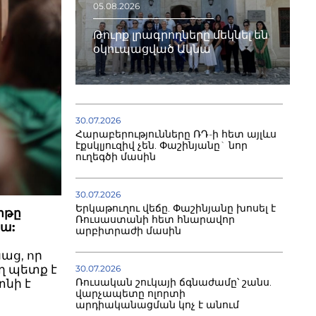
05.08.2026
Թուրք լրագրողները մեկնել են
օկուպացված Ակնա
30.07.2026
Հարաբերությունները ՌԴ-ի հետ այլևս
էքսկլյուզիվ չեն. Փաշինյանը` նոր
ուղեգծի մասին
30.07.2026
Երկաթուղու վեճը. Փաշինյանը խոսել է
րթը
Ռուսաստանի հետ հնարավոր
ա:
արբիտրաժի մասին
աց, որ
եղ պետք է
30.07.2026
Ռուսական շուկայի ճգնաժամը՝ շանս.
տնի է
վարչապետը ոլորտի
արդիականացման կոչ է անում