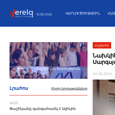
ՎԵՐԼՈՒԾՈՒԹՅՈՒՆ
ՀԱ
8.08.2026
Հայերեն
Նախկին
Սարգսյ
Նախորդ նորություն
04.06.2024
Լրահոս
Բոլոր նորությունները
14:53
Փաշինյանը զանգահարել է Ալիևին