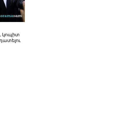
ւ կոպիտ
դատելու