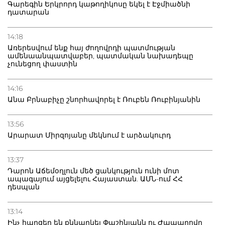
Գարեգին Երկրորդ կաթողիկոսը եկել է Էջմիածնի
դատարան
14:18
Առերեսվում ենք հայ ժողովրդի պատմության
ամենաանպատվաբեր, պատմական նախադեպը
չունեցող փաստին
14:16
Անա Բրնաբիչը շնորհավորել է Ռուբեն Ռուբինյանին
13:56
Արարատ Միրզոյանը մեկնում է արձակուրդ
13:37
Դարոն Աճեմօղլուն մեծ ցանկություն ունի մոտ
ապագայում այցելելու Հայաստան. ԱՄՆ-ում ՀՀ
դեսպան
13:14
Ինչ հարցեր են քննարկել Փաշինյանն ու Ժապարովը