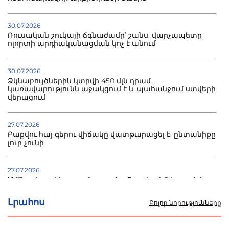
30.07.2026
Ռուսական շուկայի ճգնաժամը՝ շանս. վարչապետը
ոլորտի արդիականացման կոչ է անում
30.07.2026
Ձկնաբույծներին կտրվի 450 մլն դրամ.
կառավարությունն աջակցում է և պահանջում ստվերի
վերացում
27.07.2026
Բաքվու հայ գերու վիճակը վատթարացել է. ընտանիքը
լուր չունի
27.07.2026
Մ-17 աշխարհի առաջնությունը Բաքվում. 5 հայ ըմբիշ
սկսում է պայքարը
Լրահոս
Բոլոր նորությունները
22.07.2026
Ուկրաինան հարվածել է Wildberries-ի պահեստներին,