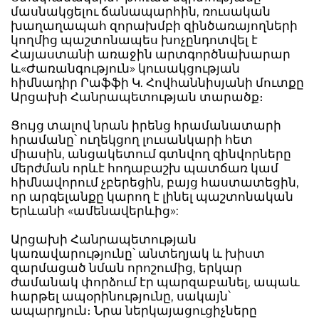
մասնակցելու ճանապարհին, ռուսական
խաղաղապահ զորախմբի զինծառայողների
կողմից պաշտոնապես խոչընդոտվել է
Հայաստանի առաջին արտգործնախարար
և«Ժառանգություն» կուսակցության
հիմնադիր Րաֆֆի Կ. Հովհաննիսյանի մուտքը
Արցախի Հանրապետության տարածք։
Ցույց տալով նրան իրենց հրամանատարի
հրամանը՝ ուղեկցող լուսանկարի հետ
միասին, անցակետում գտնվող զինվորները
մերժման որևէ հոդաբաշխ պատճառ կամ
հիմնավորում չբերեցին, բայց հաստատեցին,
որ արգելանքը կարող է լինել պաշտոնական
Երևանի «ամենավերևից»:
Արցախի Հանրապետության
կառավարությունը՝ անտեղյակ և խիստ
զարմացած նման որոշումից, երկար
ժամանակ փորձում էր պարզաբանել, ապաև
հարթել ապօրինությունը, սակայն՝
ապարդյուն։ Նրա ներկայացուցիչները