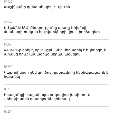
14:53
տուժածներ կան
Փաշինյանը զանգահարել է Ալիևին
21.07.2026
Դատվածություն ունեցող միգրանտներին կարգելվի
17:54
բնակվել Ռուսաստանում
ԵՄ թե՞ ԵԱՏՄ. Ընտրությունը պետք է հիմնվի
մասնագիտական հաշվարկների վրա. փորձագետ
20.07.2026
Բաքվի բանտից գեներալ Մանուկյանը դիմել է
17:16
Փաշինյանին
Reuters-ը գրել է, որ Փաշինյանը մեղադրել է Եկեղեցուն
առանց որևէ ապացույց ներկայացնելու
16:59
Կաթողիկոսի դեմ գործով դատավորը ինքնաբացարկ է
հայտնել
16:51
Իրավունքի բացահայտ ու կոպիտ խախտում.
Վեհափառին դատելու են դռնփակ
16:24