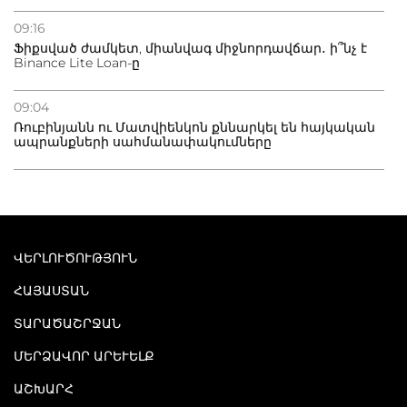
09:16
Ֆիքսված ժամկետ, միանվագ միջնորդավճար․ ի՞նչ է
Binance Lite Loan-ը
09:04
Ռուբինյանն ու Մատվիենկոն քննարկել են հայկական
ապրանքների սահմանափակումները
ՎԵՐԼՈՒԾՈՒԹՅՈՒՆ
ՀԱՅԱՍՏԱՆ
ՏԱՐԱԾԱՇՐՋԱՆ
ՄԵՐՁԱՎՈՐ ԱՐԵՒԵԼՔ
ԱՇԽԱՐՀ