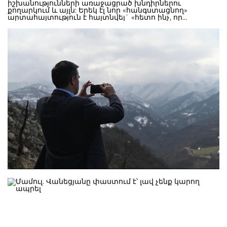
իշխանությունների առաջացրած խնդիրներու
քողարկում և այլն: Երեկ էլ նոր «հանգստացնող»
արտահայտություն է հայտնվել` «հետո ինչ, որ
Ադրբերջանը կրակում է»:Քաղաքական շահերի համար
արված ձեր այդ հայտարարություններով ավելի եք
խաթարել մեր անվտանգությունն ու նպաստել մեր
ժողովրդի կենսական իրավունքները ոտնահարելուն՝
լեգիտիմացնելով ադրբեջանական զինված
ծառայողների ներկայությունը մեր գյուղերի
հարևանությամբ ու համայնքների միջև
ճանապարհներին:Ինչպե՞ս կարող ես պաշտոնական
հայտարարություններով սեփական ժողովրդիդ ու
երկրիդ անվտանգության հաշվին զիջել
իրավազորությունդ ու այն էլ դա անել այնպիսի
պետության նկատմամբ, որը հետևողականորեն
իրականացնում է ժողովրդիդ բնաջնջելու ու երկիրդ
ավերելու քաղաքականություն:Պարզ չէ՞, որ
ադրբեջանական իշխանությունները շարունակելու էին
իրենց ցեղասպան քաղաքականությունը, ու մեզ մեր
անվտանգության համար պետք են հստակ
երաշխիքներ:Հայաստանում ու Արցախում
ադրբեջանական հանցավոր ոտնձգությունները
բնույթով նույնն են, քանի որ դրանց հիմքը, աղբյուրն է
նույնը՝ մեր նկատմամբ ատելությունն էթնիկ ու
կրոնական հիմքերով: Սա Ադրբեջանում տարիներով
կենսագործվող քաղաքականություն է գիտության,
կրթության, մշակույթի, սպորտի ու այլ
բնագավառներում և իշխանության գոյության աղբյուր,
իշխանությունը պահպանելու ներքին ու արտաքին
օգտագործման քաղաքական գործիք: Այս օրերին
Արցախը գազից զրկելը, Խրամորթի, Նախիջևանիկի,
Կարմիր Շուկայի և մյուս գյուղերի ուղղությամբ