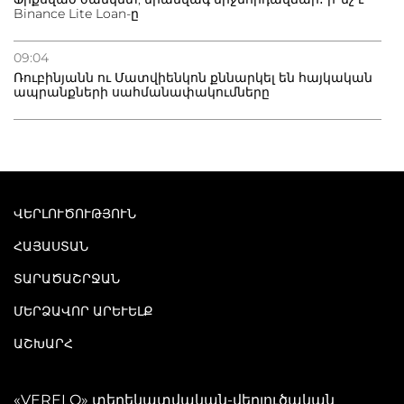
Binance Lite Loan-ը
09:04
Ռուբինյանն ու Մատվիենկոն քննարկել են հայկական
ապրանքների սահմանափակումները
ՎԵՐԼՈՒԾՈՒԹՅՈՒՆ
ՀԱՅԱՍՏԱՆ
ՏԱՐԱԾԱՇՐՋԱՆ
ՄԵՐՁԱՎՈՐ ԱՐԵՒԵԼՔ
ԱՇԽԱՐՀ
«VERELQ» տեղեկատվական-վերլուծական