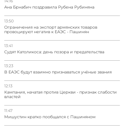
14:16
Ана Брнабич поздравила Рубена Рубиняна
13:50
Oграничения на экспорт армянских товаров
провоцируют негатив к ЕАЭС - Пашинян
13:41
Судят Католикоса: день позора и предательства
13:23
В ЕАЭС будут взаимно признаваться учёные звания
12:13
Кампания, начатая против Церкви - признак слабости
властей
11:47
Мишустин кратко пообщался с Пашиняном