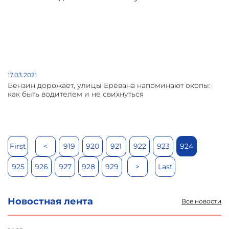
17.03.2021
Бензин дорожает, улицы Еревана напоминают окопы:
как быть водителем и не свихнуться
First
<
919
920
921
922
923
924
925
926
927
928
929
>
Last
Новостная лента
Все новости