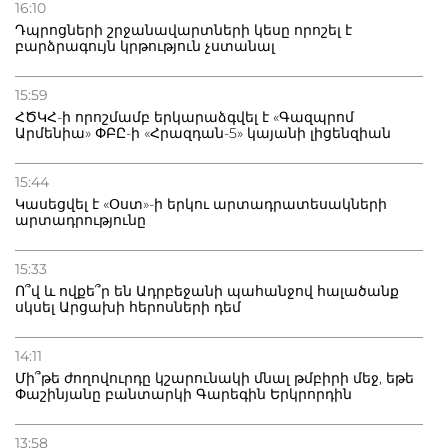
16:10
Դպրոցների շրջանավարտների կեսը որոշել է
բարձրագույն կրթություն չստանալ
15:59
ՀԾԿՀ-ի որոշմամբ երկարաձգվել է «Գազպրոմ
Արմենիա» ՓԲԸ-ի «Հրազդան-5» կայանի լիցենզիան
15:44
Կասեցվել է «Օստ»-ի երկու արտադրատեսակների
արտադրությունը
15:33
Ո՞վ և ովքե՞ր են Ադրբեջանի պահանջով հալածանք
սկսել Արցախի հերոսների դեմ
14:11
Մի՞թե ժողովուրդը կշարունակի մնալ թմբիրի մեջ, եթե
Փաշինյանը բանտարկի Գարեգին Երկրորդին
13:58