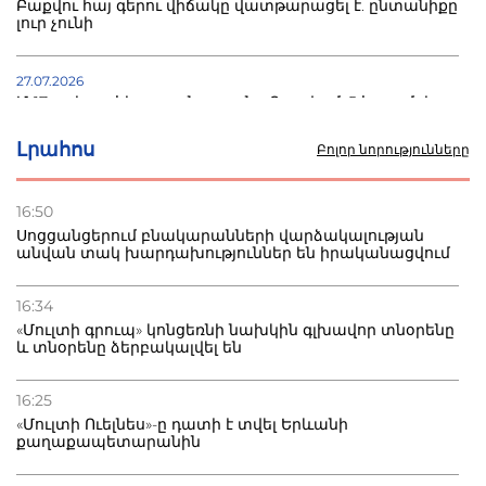
Բաքվու հայ գերու վիճակը վատթարացել է. ընտանիքը
լուր չունի
27.07.2026
Մ-17 աշխարհի առաջնությունը Բաքվում. 5 հայ ըմբիշ
սկսում է պայքարը
Լրահոս
Բոլոր նորությունները
22.07.2026
Ուկրաինան հարվածել է Wildberries-ի պահեստներին,
16:50
տուժածներ կան
Սոցցանցերում բնակարանների վարձակալության
անվան տակ խարդախություններ են իրականացվում
21.07.2026
Դատվածություն ունեցող միգրանտներին կարգելվի
16:34
բնակվել Ռուսաստանում
«Մուլտի գրուպ» կոնցեռնի նախկին գլխավոր տնօրենը
և տնօրենը ձերբակալվել են
20.07.2026
Բաքվի բանտից գեներալ Մանուկյանը դիմել է
16:25
Փաշինյանին
«Մուլտի Ուելնես»-ը դատի է տվել Երևանի
քաղաքապետարանին