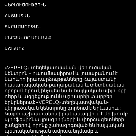
ՎԵՐԼՈՒԾՈՒԹՅՈՒՆ
ՀԱՅԱՍՏԱՆ
ՏԱՐԱԾԱՇՐՋԱՆ
ՄԵՐՁԱՎՈՐ ԱՐԵՒԵԼՔ
ԱՇԽԱՐՀ
«VERELQ» տեղեկատվական-վերլուծական
կենտրոն – ուսումնասիրում և լուսաբանում է
կարևոր իրադարձությունները Հայաստանի
հասարակական-քաղաքական և տնտեսական
որորտներում, ինչպես նաև հայկական սփյուռքի
դերը և ազդեցությունն աշխարհի տարբեր
երկրներում: «VERELQ»տեղեկատվական-
վերլուծական կենտրոնը գործում է Երևանում:
Կայքի աշխատանքն իրականացվում է մի խումբ
պրոֆեսիոնալ լրագրողների և փորձագետների
ջանքերով, որոնք շահագրգռված են հայկական
պետականության ամրապնդմամբ և