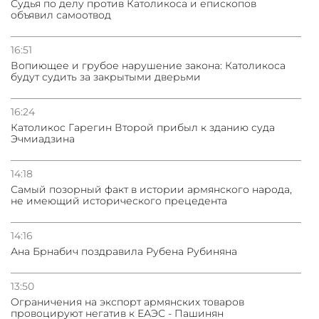
Судья по делу против Католикоса и епископов
объявил самоотвод
16:51
Вопиющее и грубое нарушение закона: Католикоса
будут судить за закрытыми дверьми
16:24
Католикос Гарегин Второй прибыл к зданию суда
Эчмиадзина
14:18
Самый позорный факт в истории армянского народа,
не имеющий исторического прецедента
14:16
Ана Брнабич поздравила Рубена Рубиняна
13:50
Oграничения на экспорт армянских товаров
провоцируют негатив к ЕАЭС - Пашинян