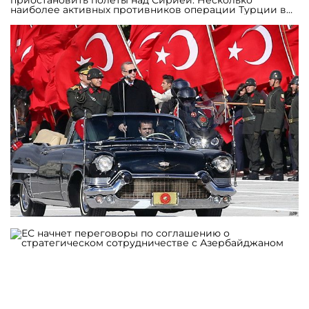
приостановить полеты над Сирией. Несколько
наиболее активных противников операции Турции в
Сирии впоследствии приняли участие в попытке
военного переворота в ночь на 16 июня 2016 года,
утверждает источник. По его словам, наступление
было бы невозможным без примирения с Россией,
благодаря которому турецкие самолеты смогли летать
над Сирией. По мнению издания, данная версия
является довольно правдоподобной и объясняет,
почему президент Турции Реджеп Тайип Эрдоган
столь неохотно выполнял требования Вашингтона
занять более активную позицию в борьбе с
«Исламским государством» в Сирии.