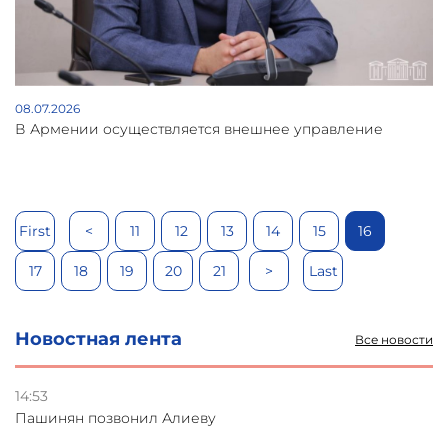
08.07.2026
В Армении осуществляется внешнее управление
First
<
11
12
13
14
15
16
17
18
19
20
21
>
Last
Новостная лента
Все новости
14:53
Пашинян позвонил Алиеву