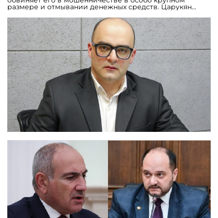
обвиняет его в мошенничестве в особо крупном
размере и отмывании денежных средств. Царукян
отвергает обвинения и называет их политически
мотивированными. Речь идет об одном из ключевых
промышленных предприятий страны. Основанный в
1927 г., «Араратцемент» является одним из двух
производителей портландцемента в Армении. До 2002
г. завод находился в государственной собственности,
после чего был приватизирован и вошел в состав Multi
Group. После приватизации предприятие прошло
масштабную модернизацию: были вложены
значительные инвестиции, обновлены
производственные мощности, внедрены современные
технологии и международные стандарты качества.
Сегодня завод остается одним из основных
поставщиков цемента для строительного сектора и
инфраструктурных проектов Армении. Экономические
последствия этой истории явно не ограничиваются
судьбой одного предприятия. Пересмотр итогов
приватизации спустя более двадцати лет затрагивает
вопрос защищенности частной собственности и
устойчивости институциональной среды. Даже если
государство действует в рамках закона, подобные
решения могут негативно отразиться на
инвестиционном климате страны. Кроме того,
расширение государственного контроля над крупными
промышленными активами расходится с заявленной
Ереваном линией на либерализацию экономики и
снижает предсказуемость рыночных правил. В
результате может усилиться осторожность как
иностранных, так и национальных инвесторов при
реализации новых проектов. Эксперт Ваге Давтян